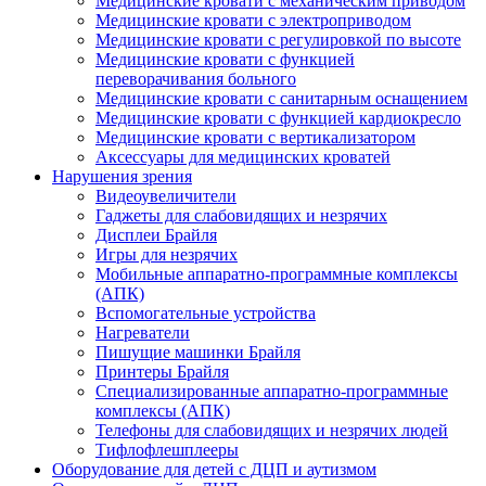
Медицинские кровати с механическим приводом
Медицинские кровати с электроприводом
Медицинские кровати с регулировкой по высоте
Медицинские кровати с функцией
переворачивания больного
Медицинские кровати с санитарным оснащением
Медицинские кровати с функцией кардиокресло
Медицинские кровати с вертикализатором
Аксессуары для медицинских кроватей
Нарушения зрения
Видеоувеличители
Гаджеты для слабовидящих и незрячих
Дисплеи Брайля
Игры для незрячих
Мобильные аппаратно-программные комплексы
(АПК)
Вспомогательные устройства
Нагреватели
Пишущие машинки Брайля
Принтеры Брайля
Специализированные аппаратно-программные
комплексы (АПК)
Телефоны для слабовидящих и незрячих людей
Тифлофлешплееры
Оборудование для детей с ДЦП и аутизмом