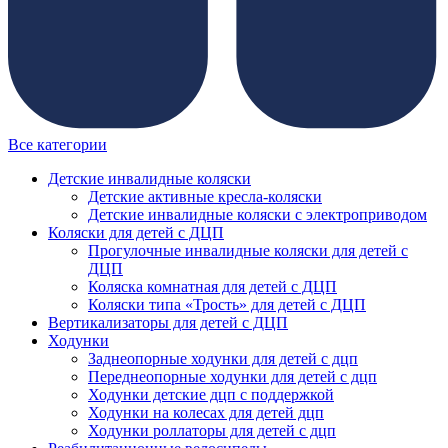
Все категории
Детские инвалидные коляски
Детские активные кресла-коляски
Детские инвалидные коляски с электроприводом
Коляски для детей с ДЦП
Прогулочные инвалидные коляски для детей с
ДЦП
Коляска комнатная для детей с ДЦП
Коляски типа «Трость» для детей с ДЦП
Вертикализаторы для детей с ДЦП
Ходунки
Заднеопорные ходунки для детей с дцп
Переднеопорные ходунки для детей с дцп
Ходунки детские дцп с поддержкой
Ходунки на колесах для детей дцп
Ходунки роллаторы для детей с дцп