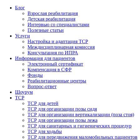
Блог
Взрослая реабилитация
Детская реабилитация
Интервью со специалистами
Полезные статьи
Услуги
Настройка и адаптация ТСР
Междисциплинарная комиссия
Консультация по ИПРА
Информация для пациентов
Электронный сертификат
Компенсация в СФР
Фонды
Реабилитационные центры
Вопрос-ответ
Шоурум
ТСР
ТСР для детей
ТСР для организации позы сидя
ТСР для организации вертикализации (поза стоя)
ТСР для организации позы лежа
ТСР для санитарных и гигиенических процедур
ТСР для ходьбы
ТСР для передвижения маломобильных пациентов