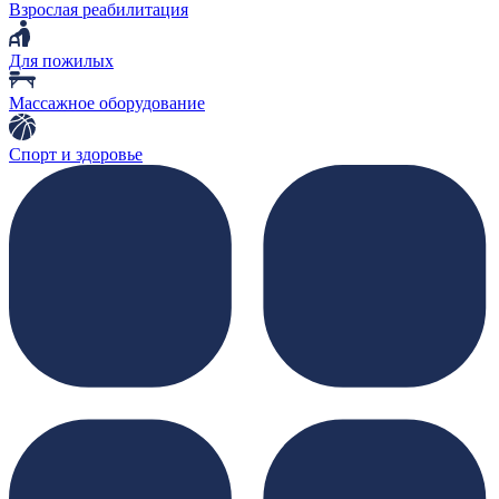
Взрослая реабилитация
Для пожилых
Массажное оборудование
Спорт и здоровье