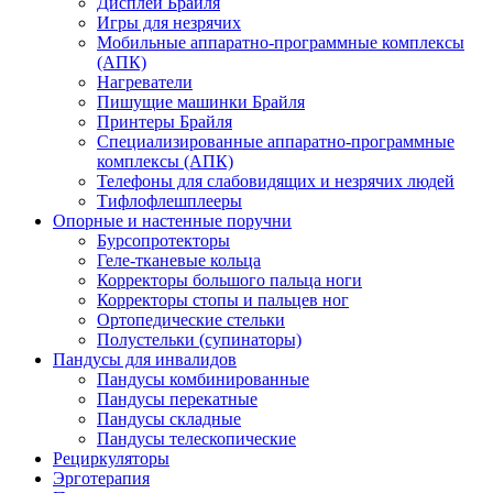
Дисплеи Брайля
Игры для незрячих
Мобильные аппаратно-программные комплексы
(АПК)
Нагреватели
Пишущие машинки Брайля
Принтеры Брайля
Специализированные аппаратно-программные
комплексы (АПК)
Телефоны для слабовидящих и незрячих людей
Тифлофлешплееры
Опорные и настенные поручни
Бурсопротекторы
Геле-тканевые кольца
Корректоры большого пальца ноги
Корректоры стопы и пальцев ног
Ортопедические стельки
Полустельки (супинаторы)
Пандусы для инвалидов
Пандусы комбинированные
Пандусы перекатные
Пандусы складные
Пандусы телескопические
Рециркуляторы
Эрготерапия