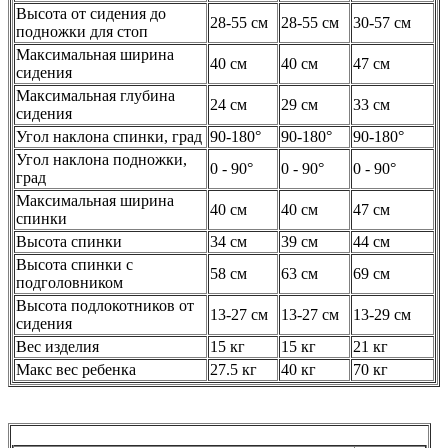
Высота от сидения до
28-55 см
28-55 см
30-57 см
подножки для стоп
Максимальная ширина
40 см
40 см
47 см
сидения
Максимальная глубина
24 см
29 см
33 см
сидения
Угол наклона спинки, град
90-180°
90-180°
90-180°
Угол наклона подножки,
0 - 90°
0 - 90°
0 - 90°
град
Максимальная ширина
40 см
40 см
47 см
спинки
Высота спинки
34 см
39 см
44 см
Высота спинки с
58 см
63 см
69 см
подголовником
Высота подлокотников от
13-27 см
13-27 см
13-29 см
сидения
Вес изделия
15 кг
15 кг
21 кг
Макс вес ребенка
27.5 кг
40 кг
70 кг