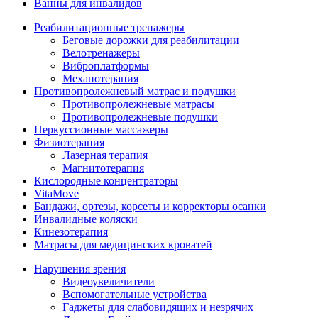
Ванны для инвалидов
Реабилитационные тренажеры
Беговые дорожки для реабилитации
Велотренажеры
Виброплатформы
Механотерапия
Противопролежневый матрас и подушки
Противопролежневые матрасы
Противопролежневые подушки
Перкуссионные массажеры
Физиотерапия
Лазерная терапия
Магнитотерапия
Кислородные концентраторы
VitaMove
Бандажи, ортезы, корсеты и корректоры осанки
Инвалидные коляски
Кинезотерапия
Матрасы для медицинских кроватей
Нарушения зрения
Видеоувеличители
Вспомогательные устройства
Гаджеты для слабовидящих и незрячих