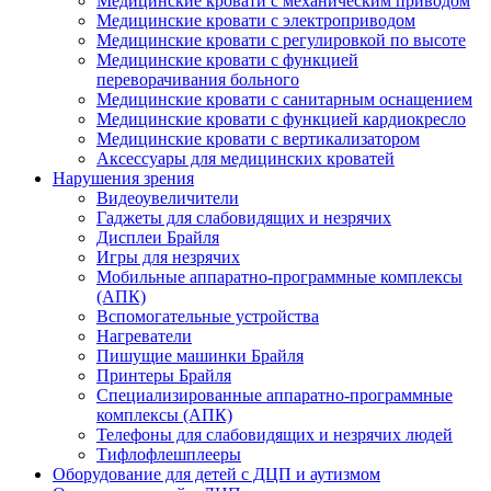
Медицинские кровати с механическим приводом
Медицинские кровати с электроприводом
Медицинские кровати с регулировкой по высоте
Медицинские кровати с функцией
переворачивания больного
Медицинские кровати с санитарным оснащением
Медицинские кровати с функцией кардиокресло
Медицинские кровати с вертикализатором
Аксессуары для медицинских кроватей
Нарушения зрения
Видеоувеличители
Гаджеты для слабовидящих и незрячих
Дисплеи Брайля
Игры для незрячих
Мобильные аппаратно-программные комплексы
(АПК)
Вспомогательные устройства
Нагреватели
Пишущие машинки Брайля
Принтеры Брайля
Специализированные аппаратно-программные
комплексы (АПК)
Телефоны для слабовидящих и незрячих людей
Тифлофлешплееры
Оборудование для детей с ДЦП и аутизмом