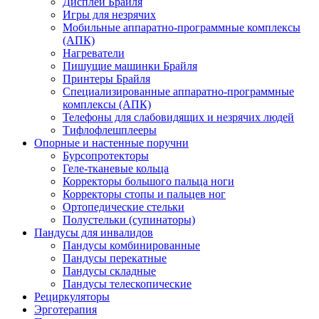
Дисплеи Брайля
Игры для незрячих
Мобильные аппаратно-программные комплексы
(АПК)
Нагреватели
Пишущие машинки Брайля
Принтеры Брайля
Специализированные аппаратно-программные
комплексы (АПК)
Телефоны для слабовидящих и незрячих людей
Тифлофлешплееры
Опорные и настенные поручни
Бурсопротекторы
Геле-тканевые кольца
Корректоры большого пальца ноги
Корректоры стопы и пальцев ног
Ортопедические стельки
Полустельки (супинаторы)
Пандусы для инвалидов
Пандусы комбинированные
Пандусы перекатные
Пандусы складные
Пандусы телескопические
Рециркуляторы
Эрготерапия