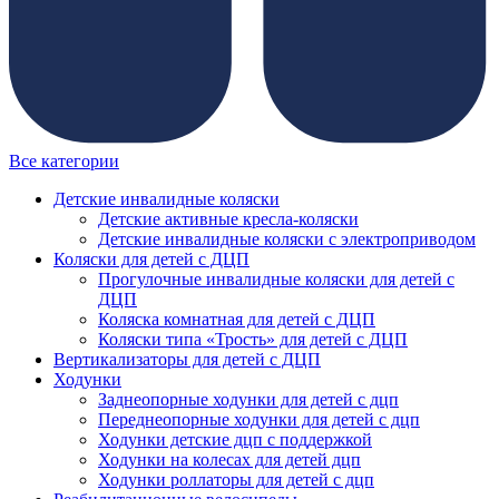
Все категории
Детские инвалидные коляски
Детские активные кресла-коляски
Детские инвалидные коляски с электроприводом
Коляски для детей с ДЦП
Прогулочные инвалидные коляски для детей с
ДЦП
Коляска комнатная для детей с ДЦП
Коляски типа «Трость» для детей с ДЦП
Вертикализаторы для детей с ДЦП
Ходунки
Заднеопорные ходунки для детей с дцп
Переднеопорные ходунки для детей с дцп
Ходунки детские дцп с поддержкой
Ходунки на колесах для детей дцп
Ходунки роллаторы для детей с дцп