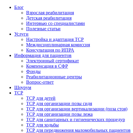
Блог
Взрослая реабилитация
Детская реабилитация
Интервью со специалистами
Полезные статьи
Услуги
Настройка и адаптация ТСР
Междисциплинарная комиссия
Консультация по ИПРА
Информация для пациентов
Электронный сертификат
Компенсация в СФР
Фонды
Реабилитационные центры
Вопрос-ответ
Шоурум
ТСР
ТСР для детей
ТСР для организации позы сидя
ТСР для организации вертикализации (поза стоя)
ТСР для организации позы лежа
ТСР для санитарных и гигиенических процедур
ТСР для ходьбы
ТСР для передвижения маломобильных пациентов