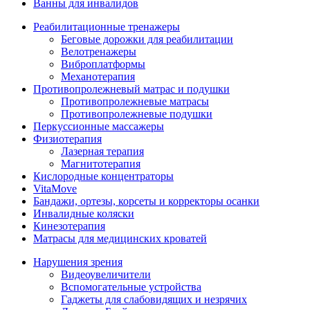
Ванны для инвалидов
Реабилитационные тренажеры
Беговые дорожки для реабилитации
Велотренажеры
Виброплатформы
Механотерапия
Противопролежневый матрас и подушки
Противопролежневые матрасы
Противопролежневые подушки
Перкуссионные массажеры
Физиотерапия
Лазерная терапия
Магнитотерапия
Кислородные концентраторы
VitaMove
Бандажи, ортезы, корсеты и корректоры осанки
Инвалидные коляски
Кинезотерапия
Матрасы для медицинских кроватей
Нарушения зрения
Видеоувеличители
Вспомогательные устройства
Гаджеты для слабовидящих и незрячих