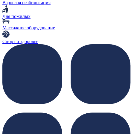
Взрослая реабилитация
Для пожилых
Массажное оборудование
Спорт и здоровье