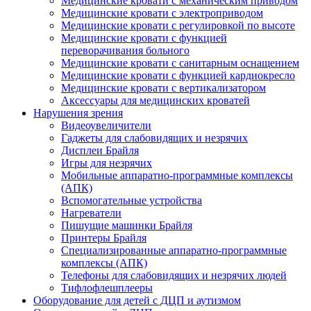
Медицинские кровати с механическим приводом
Медицинские кровати с электроприводом
Медицинские кровати с регулировкой по высоте
Медицинские кровати с функцией
переворачивания больного
Медицинские кровати с санитарным оснащением
Медицинские кровати с функцией кардиокресло
Медицинские кровати с вертикализатором
Аксессуары для медицинских кроватей
Нарушения зрения
Видеоувеличители
Гаджеты для слабовидящих и незрячих
Дисплеи Брайля
Игры для незрячих
Мобильные аппаратно-программные комплексы
(АПК)
Вспомогательные устройства
Нагреватели
Пишущие машинки Брайля
Принтеры Брайля
Специализированные аппаратно-программные
комплексы (АПК)
Телефоны для слабовидящих и незрячих людей
Тифлофлешплееры
Оборудование для детей с ДЦП и аутизмом