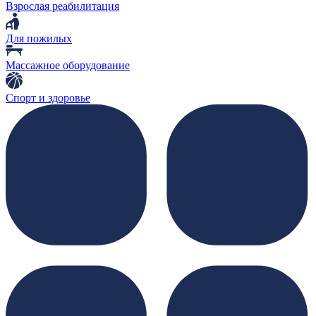
Взрослая реабилитация
Для пожилых
Массажное оборудование
Спорт и здоровье