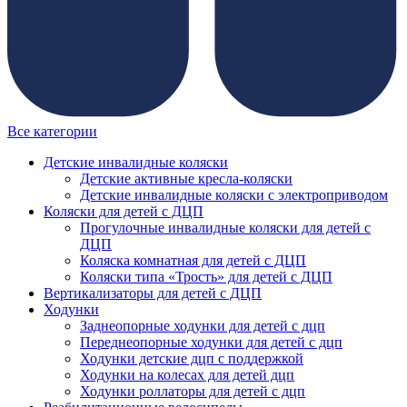
Все категории
Детские инвалидные коляски
Детские активные кресла-коляски
Детские инвалидные коляски с электроприводом
Коляски для детей с ДЦП
Прогулочные инвалидные коляски для детей с
ДЦП
Коляска комнатная для детей с ДЦП
Коляски типа «Трость» для детей с ДЦП
Вертикализаторы для детей с ДЦП
Ходунки
Заднеопорные ходунки для детей с дцп
Переднеопорные ходунки для детей с дцп
Ходунки детские дцп с поддержкой
Ходунки на колесах для детей дцп
Ходунки роллаторы для детей с дцп