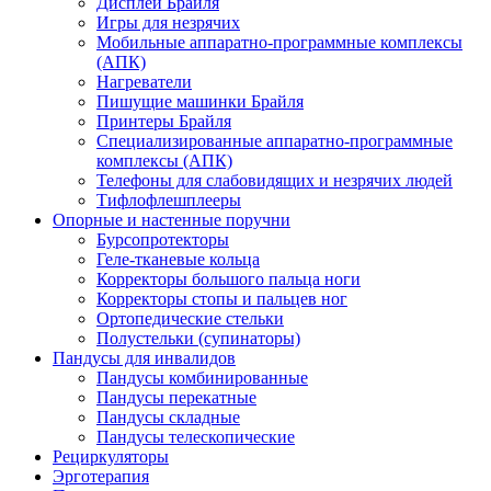
Дисплеи Брайля
Игры для незрячих
Мобильные аппаратно-программные комплексы
(АПК)
Нагреватели
Пишущие машинки Брайля
Принтеры Брайля
Специализированные аппаратно-программные
комплексы (АПК)
Телефоны для слабовидящих и незрячих людей
Тифлофлешплееры
Опорные и настенные поручни
Бурсопротекторы
Геле-тканевые кольца
Корректоры большого пальца ноги
Корректоры стопы и пальцев ног
Ортопедические стельки
Полустельки (супинаторы)
Пандусы для инвалидов
Пандусы комбинированные
Пандусы перекатные
Пандусы складные
Пандусы телескопические
Рециркуляторы
Эрготерапия