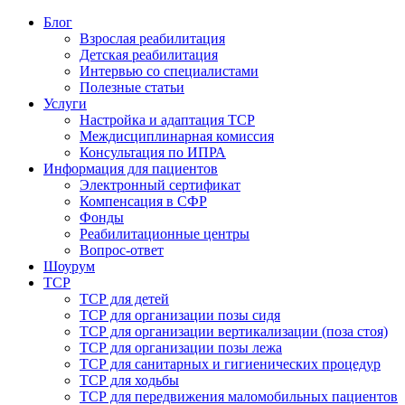
Блог
Взрослая реабилитация
Детская реабилитация
Интервью со специалистами
Полезные статьи
Услуги
Настройка и адаптация ТСР
Междисциплинарная комиссия
Консультация по ИПРА
Информация для пациентов
Электронный сертификат
Компенсация в СФР
Фонды
Реабилитационные центры
Вопрос-ответ
Шоурум
ТСР
ТСР для детей
ТСР для организации позы сидя
ТСР для организации вертикализации (поза стоя)
ТСР для организации позы лежа
ТСР для санитарных и гигиенических процедур
ТСР для ходьбы
ТСР для передвижения маломобильных пациентов