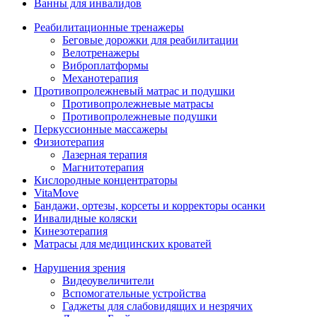
Ванны для инвалидов
Реабилитационные тренажеры
Беговые дорожки для реабилитации
Велотренажеры
Виброплатформы
Механотерапия
Противопролежневый матрас и подушки
Противопролежневые матрасы
Противопролежневые подушки
Перкуссионные массажеры
Физиотерапия
Лазерная терапия
Магнитотерапия
Кислородные концентраторы
VitaMove
Бандажи, ортезы, корсеты и корректоры осанки
Инвалидные коляски
Кинезотерапия
Матрасы для медицинских кроватей
Нарушения зрения
Видеоувеличители
Вспомогательные устройства
Гаджеты для слабовидящих и незрячих