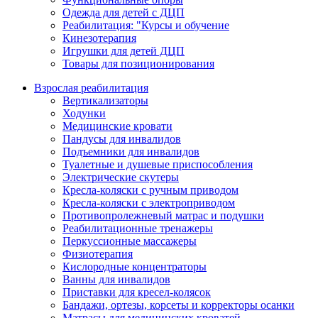
Одежда для детей с ДЦП
Реабилитация: "Курсы и обучение
Кинезотерапия
Игрушки для детей ДЦП
Товары для позиционирования
Взрослая реабилитация
Вертикализаторы
Ходунки
Медицинские кровати
Пандусы для инвалидов
Подъемники для инвалидов
Туалетные и душевые приспособления
Электрические скутеры
Кресла-коляски с ручным приводом
Кресла-коляски с электроприводом
Противопролежневый матрас и подушки
Реабилитационные тренажеры
Перкуссионные массажеры
Физиотерапия
Кислородные концентраторы
Ванны для инвалидов
Приставки для кресел-колясок
Бандажи, ортезы, корсеты и корректоры осанки
Матрасы для медицинских кроватей