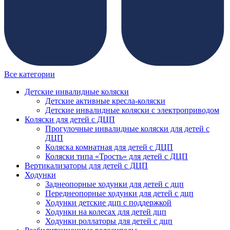
Все категории
Детские инвалидные коляски
Детские активные кресла-коляски
Детские инвалидные коляски с электроприводом
Коляски для детей с ДЦП
Прогулочные инвалидные коляски для детей с
ДЦП
Коляска комнатная для детей с ДЦП
Коляски типа «Трость» для детей с ДЦП
Вертикализаторы для детей с ДЦП
Ходунки
Заднеопорные ходунки для детей с дцп
Переднеопорные ходунки для детей с дцп
Ходунки детские дцп с поддержкой
Ходунки на колесах для детей дцп
Ходунки роллаторы для детей с дцп