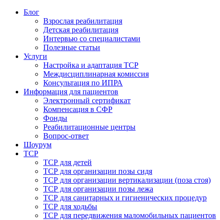
Блог
Взрослая реабилитация
Детская реабилитация
Интервью со специалистами
Полезные статьи
Услуги
Настройка и адаптация ТСР
Междисциплинарная комиссия
Консультация по ИПРА
Информация для пациентов
Электронный сертификат
Компенсация в СФР
Фонды
Реабилитационные центры
Вопрос-ответ
Шоурум
ТСР
ТСР для детей
ТСР для организации позы сидя
ТСР для организации вертикализации (поза стоя)
ТСР для организации позы лежа
ТСР для санитарных и гигиенических процедур
ТСР для ходьбы
ТСР для передвижения маломобильных пациентов