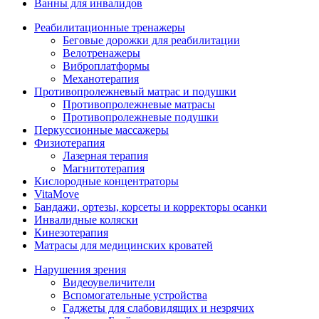
Ванны для инвалидов
Реабилитационные тренажеры
Беговые дорожки для реабилитации
Велотренажеры
Виброплатформы
Механотерапия
Противопролежневый матрас и подушки
Противопролежневые матрасы
Противопролежневые подушки
Перкуссионные массажеры
Физиотерапия
Лазерная терапия
Магнитотерапия
Кислородные концентраторы
VitaMove
Бандажи, ортезы, корсеты и корректоры осанки
Инвалидные коляски
Кинезотерапия
Матрасы для медицинских кроватей
Нарушения зрения
Видеоувеличители
Вспомогательные устройства
Гаджеты для слабовидящих и незрячих