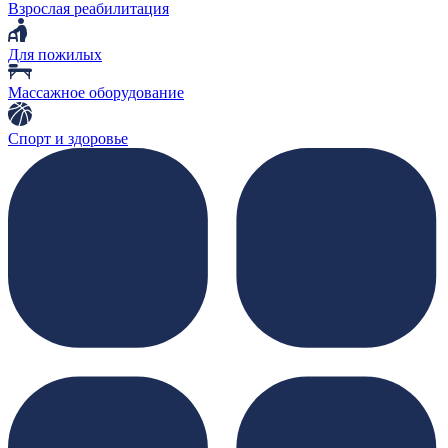
Взрослая реабилитация
Для пожилых
Массажное оборудование
Спорт и здоровье