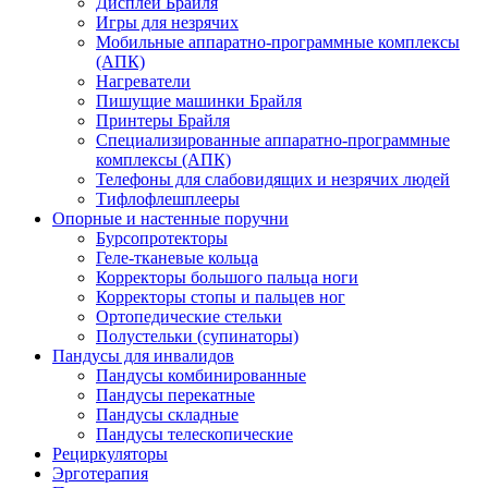
Дисплеи Брайля
Игры для незрячих
Мобильные аппаратно-программные комплексы
(АПК)
Нагреватели
Пишущие машинки Брайля
Принтеры Брайля
Специализированные аппаратно-программные
комплексы (АПК)
Телефоны для слабовидящих и незрячих людей
Тифлофлешплееры
Опорные и настенные поручни
Бурсопротекторы
Геле-тканевые кольца
Корректоры большого пальца ноги
Корректоры стопы и пальцев ног
Ортопедические стельки
Полустельки (супинаторы)
Пандусы для инвалидов
Пандусы комбинированные
Пандусы перекатные
Пандусы складные
Пандусы телескопические
Рециркуляторы
Эрготерапия