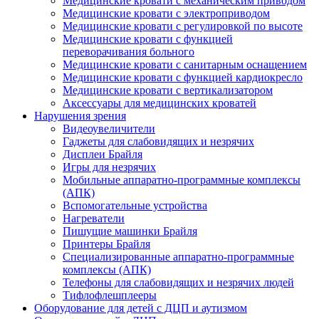
Медицинские кровати с механическим приводом
Медицинские кровати с электроприводом
Медицинские кровати с регулировкой по высоте
Медицинские кровати с функцией
переворачивания больного
Медицинские кровати с санитарным оснащением
Медицинские кровати с функцией кардиокресло
Медицинские кровати с вертикализатором
Аксессуары для медицинских кроватей
Нарушения зрения
Видеоувеличители
Гаджеты для слабовидящих и незрячих
Дисплеи Брайля
Игры для незрячих
Мобильные аппаратно-программные комплексы
(АПК)
Вспомогательные устройства
Нагреватели
Пишущие машинки Брайля
Принтеры Брайля
Специализированные аппаратно-программные
комплексы (АПК)
Телефоны для слабовидящих и незрячих людей
Тифлофлешплееры
Оборудование для детей с ДЦП и аутизмом