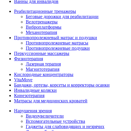
Ванны для инвалидов
Реабилитационные тренажеры
Беговые дорожки для реабилитации
Велотренажеры
Виброплатформы
Механотерапия
Противопролежневый матрас и подушки
Противопролежневые матрасы
Противопролежневые подушки
Перкуссионные массажеры
Физиотерапия
Лазерная терапия
Магнитотерапия
Кислородные концентраторы
VitaMove
Бандажи, ортезы, корсеты и корректоры осанки
Инвалидные коляски
Кинезотерапия
Матрасы для медицинских кроватей
Нарушения зрения
Видеоувеличители
Вспомогательные устройства
Гаджеты для слабовидящих и незрячих