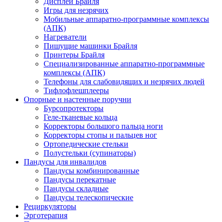
Дисплеи Брайля
Игры для незрячих
Мобильные аппаратно-программные комплексы
(АПК)
Нагреватели
Пишущие машинки Брайля
Принтеры Брайля
Специализированные аппаратно-программные
комплексы (АПК)
Телефоны для слабовидящих и незрячих людей
Тифлофлешплееры
Опорные и настенные поручни
Бурсопротекторы
Геле-тканевые кольца
Корректоры большого пальца ноги
Корректоры стопы и пальцев ног
Ортопедические стельки
Полустельки (супинаторы)
Пандусы для инвалидов
Пандусы комбинированные
Пандусы перекатные
Пандусы складные
Пандусы телескопические
Рециркуляторы
Эрготерапия