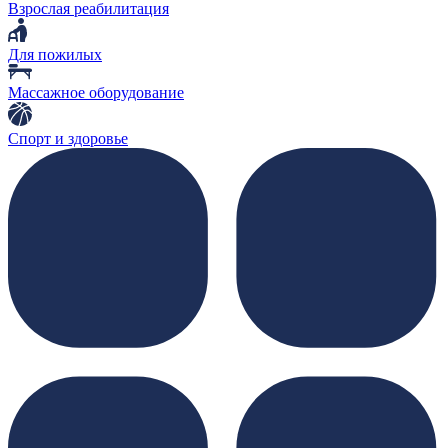
Взрослая реабилитация
Для пожилых
Массажное оборудование
Спорт и здоровье