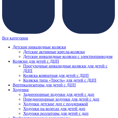
Все категории
Детские инвалидные коляски
Детские активные кресла-коляски
Детские инвалидные коляски с электроприводом
Коляски для детей с ДЦП
Прогулочные инвалидные коляски для детей с
ДЦП
Коляска комнатная для детей с ДЦП
Коляски типа «Трость» для детей с ДЦП
Вертикализаторы для детей с ДЦП
Ходунки
Заднеопорные ходунки для детей с дцп
Переднеопорные ходунки для детей с дцп
Ходунки детские дцп с поддержкой
Ходунки на колесах для детей дцп
Ходунки роллаторы для детей с дцп