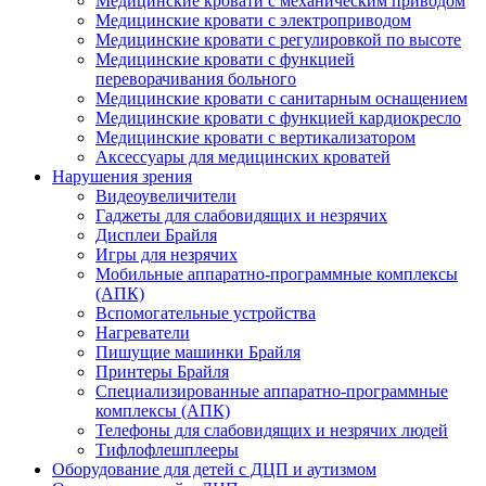
Медицинские кровати с механическим приводом
Медицинские кровати с электроприводом
Медицинские кровати с регулировкой по высоте
Медицинские кровати с функцией
переворачивания больного
Медицинские кровати с санитарным оснащением
Медицинские кровати с функцией кардиокресло
Медицинские кровати с вертикализатором
Аксессуары для медицинских кроватей
Нарушения зрения
Видеоувеличители
Гаджеты для слабовидящих и незрячих
Дисплеи Брайля
Игры для незрячих
Мобильные аппаратно-программные комплексы
(АПК)
Вспомогательные устройства
Нагреватели
Пишущие машинки Брайля
Принтеры Брайля
Специализированные аппаратно-программные
комплексы (АПК)
Телефоны для слабовидящих и незрячих людей
Тифлофлешплееры
Оборудование для детей с ДЦП и аутизмом