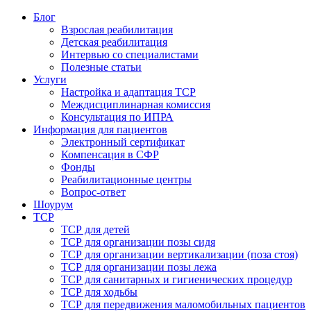
Блог
Взрослая реабилитация
Детская реабилитация
Интервью со специалистами
Полезные статьи
Услуги
Настройка и адаптация ТСР
Междисциплинарная комиссия
Консультация по ИПРА
Информация для пациентов
Электронный сертификат
Компенсация в СФР
Фонды
Реабилитационные центры
Вопрос-ответ
Шоурум
ТСР
ТСР для детей
ТСР для организации позы сидя
ТСР для организации вертикализации (поза стоя)
ТСР для организации позы лежа
ТСР для санитарных и гигиенических процедур
ТСР для ходьбы
ТСР для передвижения маломобильных пациентов