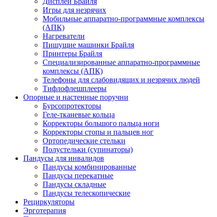
Дисплеи Брайля
Игры для незрячих
Мобильные аппаратно-программные комплексы
(АПК)
Нагреватели
Пишущие машинки Брайля
Принтеры Брайля
Специализированные аппаратно-программные
комплексы (АПК)
Телефоны для слабовидящих и незрячих людей
Тифлофлешплееры
Опорные и настенные поручни
Бурсопротекторы
Геле-тканевые кольца
Корректоры большого пальца ноги
Корректоры стопы и пальцев ног
Ортопедические стельки
Полустельки (супинаторы)
Пандусы для инвалидов
Пандусы комбинированные
Пандусы перекатные
Пандусы складные
Пандусы телескопические
Рециркуляторы
Эрготерапия