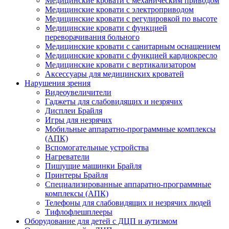
Медицинские кровати с механическим приводом
Медицинские кровати с электроприводом
Медицинские кровати с регулировкой по высоте
Медицинские кровати с функцией
переворачивания больного
Медицинские кровати с санитарным оснащением
Медицинские кровати с функцией кардиокресло
Медицинские кровати с вертикализатором
Аксессуары для медицинских кроватей
Нарушения зрения
Видеоувеличители
Гаджеты для слабовидящих и незрячих
Дисплеи Брайля
Игры для незрячих
Мобильные аппаратно-программные комплексы
(АПК)
Вспомогательные устройства
Нагреватели
Пишущие машинки Брайля
Принтеры Брайля
Специализированные аппаратно-программные
комплексы (АПК)
Телефоны для слабовидящих и незрячих людей
Тифлофлешплееры
Оборудование для детей с ДЦП и аутизмом