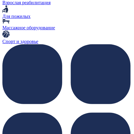
Взрослая реабилитация
Для пожилых
Массажное оборудование
Спорт и здоровье