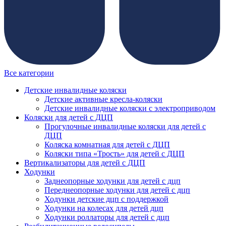
Все категории
Детские инвалидные коляски
Детские активные кресла-коляски
Детские инвалидные коляски с электроприводом
Коляски для детей с ДЦП
Прогулочные инвалидные коляски для детей с
ДЦП
Коляска комнатная для детей с ДЦП
Коляски типа «Трость» для детей с ДЦП
Вертикализаторы для детей с ДЦП
Ходунки
Заднеопорные ходунки для детей с дцп
Переднеопорные ходунки для детей с дцп
Ходунки детские дцп с поддержкой
Ходунки на колесах для детей дцп
Ходунки роллаторы для детей с дцп