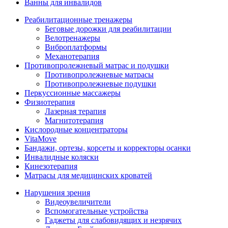
Ванны для инвалидов
Реабилитационные тренажеры
Беговые дорожки для реабилитации
Велотренажеры
Виброплатформы
Механотерапия
Противопролежневый матрас и подушки
Противопролежневые матрасы
Противопролежневые подушки
Перкуссионные массажеры
Физиотерапия
Лазерная терапия
Магнитотерапия
Кислородные концентраторы
VitaMove
Бандажи, ортезы, корсеты и корректоры осанки
Инвалидные коляски
Кинезотерапия
Матрасы для медицинских кроватей
Нарушения зрения
Видеоувеличители
Вспомогательные устройства
Гаджеты для слабовидящих и незрячих