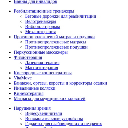
Ванны для инвалидов
Реабилитационные тренажеры
Беговые дорожки для реабилитации
Велотренажеры
Виброплатформы
Механотерапия
Противопролежневый матрас и подушки
Противопролежневые матрасы
Противопролежневые подушки
Перкуссионные массажеры
Физиотерапия
Лазерная терапия
Магнитотерапия
Кислородные концентраторы
VitaMove
Бандажи, ортезы, корсеты и корректоры осанки
Инвалидные коляски
Кинезотерапия
Матрасы для медицинских кроватей
Нарушения зрения
Видеоувеличители
Вспомогательные устройства
Гаджеты для слабовидящих и незрячих