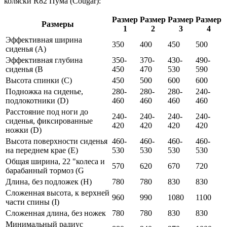
коляски R82 Пума (Cougar):
Размер
Размер
Размер
Размер
Размеры
1
2
3
4
Эффективная ширина
350
400
450
500
сиденья (A)
Эффективная глубина
350-
370-
430-
490-
сиденья (B
450
470
530
590
Высота спинки (C)
450
500
600
600
Подножка на сиденье,
280-
280-
280-
240-
подлокотники (D)
460
460
460
460
Расстояние под ноги до
240-
240-
240-
240-
сиденья, фиксированные
420
420
420
420
ножки (D)
Высота поверхности сиденья
460-
460-
460-
460-
на переднем крае (E)
530
530
530
530
Общая ширина, 22 "колеса и
570
620
670
720
барабанный тормоз (G
Длина, без подложек (H)
780
780
830
830
Сложенная высота, к верхней
960
990
1080
1100
части спины (I)
Сложенная длина, без ножек
780
780
830
830
Минимальный радиус