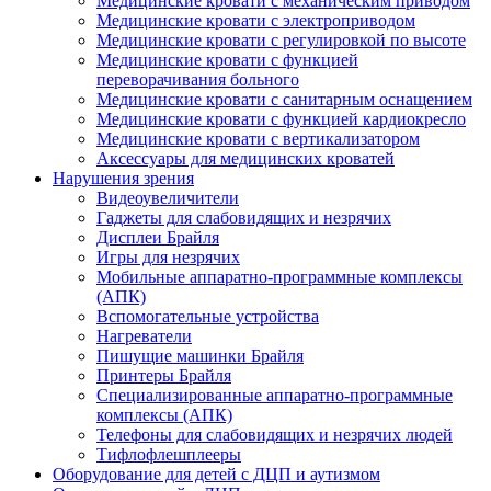
Медицинские кровати с механическим приводом
Медицинские кровати с электроприводом
Медицинские кровати с регулировкой по высоте
Медицинские кровати с функцией
переворачивания больного
Медицинские кровати с санитарным оснащением
Медицинские кровати с функцией кардиокресло
Медицинские кровати с вертикализатором
Аксессуары для медицинских кроватей
Нарушения зрения
Видеоувеличители
Гаджеты для слабовидящих и незрячих
Дисплеи Брайля
Игры для незрячих
Мобильные аппаратно-программные комплексы
(АПК)
Вспомогательные устройства
Нагреватели
Пишущие машинки Брайля
Принтеры Брайля
Специализированные аппаратно-программные
комплексы (АПК)
Телефоны для слабовидящих и незрячих людей
Тифлофлешплееры
Оборудование для детей с ДЦП и аутизмом