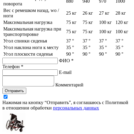
880
940
970
1000
поворота
Вес с ремешком назад, wo /
25 кг
26 кг
27 кг
28 кг
ноги
Максимальная нагрузка
75 кг
75 кг
100 кг
120 кг
Максимальная нагрузка при
75 кг
75 кг
100 кг
100 кг
транспортировке
Угол спинки сиденья
37 °
37 °
37 °
37 °
Угол наклона ноги к месту
35 °
35 °
35 °
35 °
Угол плоскости сиденья
90 °
90 °
90 °
90 °
ФИО *
Телефон *
E-mail
Комментарий
Отправить
Нажимая на кнопку “Отправить”, я соглашаюсь с Политикой
в отношении обработки
персональных данных