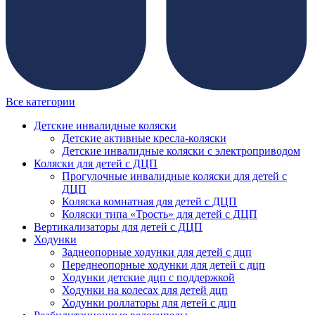
Все категории
Детские инвалидные коляски
Детские активные кресла-коляски
Детские инвалидные коляски с электроприводом
Коляски для детей с ДЦП
Прогулочные инвалидные коляски для детей с
ДЦП
Коляска комнатная для детей с ДЦП
Коляски типа «Трость» для детей с ДЦП
Вертикализаторы для детей с ДЦП
Ходунки
Заднеопорные ходунки для детей с дцп
Переднеопорные ходунки для детей с дцп
Ходунки детские дцп с поддержкой
Ходунки на колесах для детей дцп
Ходунки роллаторы для детей с дцп