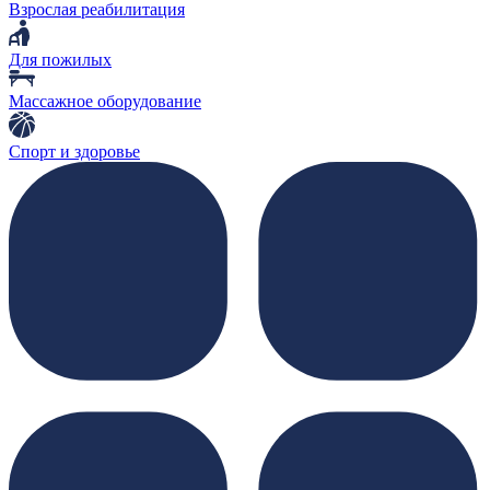
Взрослая реабилитация
Для пожилых
Массажное оборудование
Спорт и здоровье