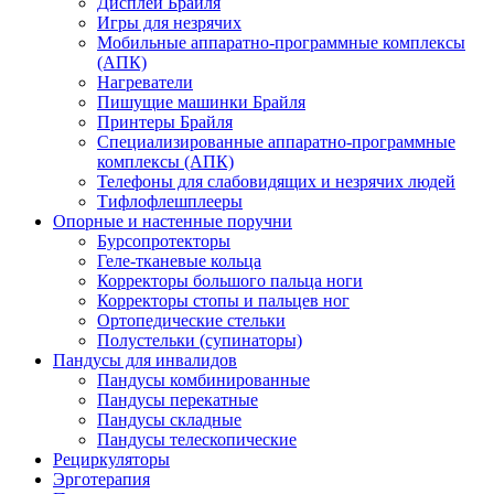
Дисплеи Брайля
Игры для незрячих
Мобильные аппаратно-программные комплексы
(АПК)
Нагреватели
Пишущие машинки Брайля
Принтеры Брайля
Специализированные аппаратно-программные
комплексы (АПК)
Телефоны для слабовидящих и незрячих людей
Тифлофлешплееры
Опорные и настенные поручни
Бурсопротекторы
Геле-тканевые кольца
Корректоры большого пальца ноги
Корректоры стопы и пальцев ног
Ортопедические стельки
Полустельки (супинаторы)
Пандусы для инвалидов
Пандусы комбинированные
Пандусы перекатные
Пандусы складные
Пандусы телескопические
Рециркуляторы
Эрготерапия