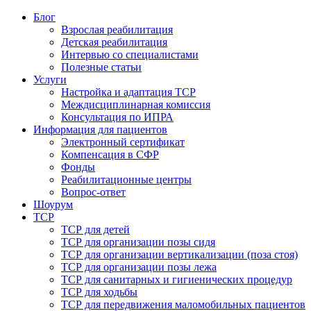
Блог
Взрослая реабилитация
Детская реабилитация
Интервью со специалистами
Полезные статьи
Услуги
Настройка и адаптация ТСР
Междисциплинарная комиссия
Консультация по ИПРА
Информация для пациентов
Электронный сертификат
Компенсация в СФР
Фонды
Реабилитационные центры
Вопрос-ответ
Шоурум
ТСР
ТСР для детей
ТСР для организации позы сидя
ТСР для организации вертикализации (поза стоя)
ТСР для организации позы лежа
ТСР для санитарных и гигиенических процедур
ТСР для ходьбы
ТСР для передвижения маломобильных пациентов