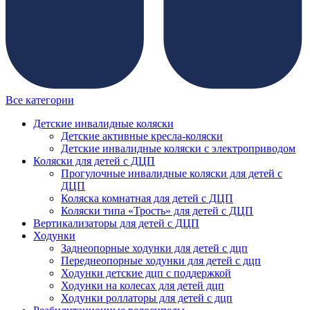
Все категории
Детские инвалидные коляски
Детские активные кресла-коляски
Детские инвалидные коляски с электроприводом
Коляски для детей с ДЦП
Прогулочные инвалидные коляски для детей с
ДЦП
Коляска комнатная для детей с ДЦП
Коляски типа «Трость» для детей с ДЦП
Вертикализаторы для детей с ДЦП
Ходунки
Заднеопорные ходунки для детей с дцп
Переднеопорные ходунки для детей с дцп
Ходунки детские дцп с поддержкой
Ходунки на колесах для детей дцп
Ходунки роллаторы для детей с дцп