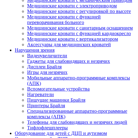
Медицинские кровати с механическим приводом
Медицинские кровати с электроприводом
Медицинские кровати с регулировкой по высоте
Медицинские кровати с функцией
переворачивания больного
Медицинские кровати с санитарным оснащением
Медицинские кровати с функцией кардиокресло
Медицинские кровати с вертикализатором
Аксессуары для медицинских кроватей
Нарушения зрения
Видеоувеличители
Гаджеты для слабовидящих и незрячих
Дисплеи Брайля
Игры для незрячих
Мобильные аппаратно-программные комплексы
(АПК)
Вспомогательные устройства
Нагреватели
Пишущие машинки Брайля
Принтеры Брайля
Специализированные аппаратно-программные
комплексы (АПК)
Телефоны для слабовидящих и незрячих людей
Тифлофлешплееры
Оборудование для детей с ДЦП и аутизмом