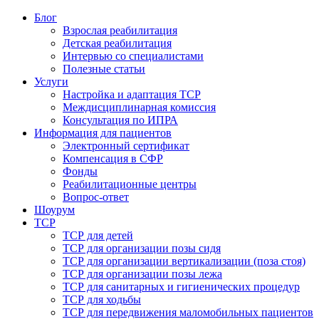
Блог
Взрослая реабилитация
Детская реабилитация
Интервью со специалистами
Полезные статьи
Услуги
Настройка и адаптация ТСР
Междисциплинарная комиссия
Консультация по ИПРА
Информация для пациентов
Электронный сертификат
Компенсация в СФР
Фонды
Реабилитационные центры
Вопрос-ответ
Шоурум
ТСР
ТСР для детей
ТСР для организации позы сидя
ТСР для организации вертикализации (поза стоя)
ТСР для организации позы лежа
ТСР для санитарных и гигиенических процедур
ТСР для ходьбы
ТСР для передвижения маломобильных пациентов