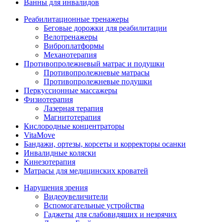
Ванны для инвалидов
Реабилитационные тренажеры
Беговые дорожки для реабилитации
Велотренажеры
Виброплатформы
Механотерапия
Противопролежневый матрас и подушки
Противопролежневые матрасы
Противопролежневые подушки
Перкуссионные массажеры
Физиотерапия
Лазерная терапия
Магнитотерапия
Кислородные концентраторы
VitaMove
Бандажи, ортезы, корсеты и корректоры осанки
Инвалидные коляски
Кинезотерапия
Матрасы для медицинских кроватей
Нарушения зрения
Видеоувеличители
Вспомогательные устройства
Гаджеты для слабовидящих и незрячих