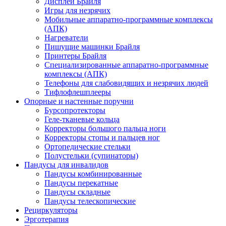
Дисплеи Брайля
Игры для незрячих
Мобильные аппаратно-программные комплексы
(АПК)
Нагреватели
Пишущие машинки Брайля
Принтеры Брайля
Специализированные аппаратно-программные
комплексы (АПК)
Телефоны для слабовидящих и незрячих людей
Тифлофлешплееры
Опорные и настенные поручни
Бурсопротекторы
Геле-тканевые кольца
Корректоры большого пальца ноги
Корректоры стопы и пальцев ног
Ортопедические стельки
Полустельки (супинаторы)
Пандусы для инвалидов
Пандусы комбинированные
Пандусы перекатные
Пандусы складные
Пандусы телескопические
Рециркуляторы
Эрготерапия