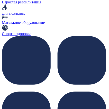
Взрослая реабилитация
Для пожилых
Массажное оборудование
Спорт и здоровье