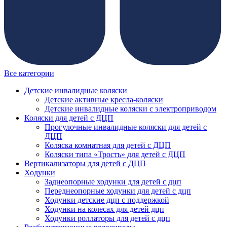
Все категории
Детские инвалидные коляски
Детские активные кресла-коляски
Детские инвалидные коляски с электроприводом
Коляски для детей с ДЦП
Прогулочные инвалидные коляски для детей с
ДЦП
Коляска комнатная для детей с ДЦП
Коляски типа «Трость» для детей с ДЦП
Вертикализаторы для детей с ДЦП
Ходунки
Заднеопорные ходунки для детей с дцп
Переднеопорные ходунки для детей с дцп
Ходунки детские дцп с поддержкой
Ходунки на колесах для детей дцп
Ходунки роллаторы для детей с дцп