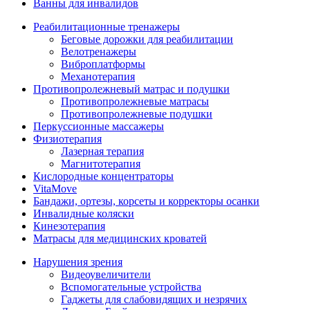
Ванны для инвалидов
Реабилитационные тренажеры
Беговые дорожки для реабилитации
Велотренажеры
Виброплатформы
Механотерапия
Противопролежневый матрас и подушки
Противопролежневые матрасы
Противопролежневые подушки
Перкуссионные массажеры
Физиотерапия
Лазерная терапия
Магнитотерапия
Кислородные концентраторы
VitaMove
Бандажи, ортезы, корсеты и корректоры осанки
Инвалидные коляски
Кинезотерапия
Матрасы для медицинских кроватей
Нарушения зрения
Видеоувеличители
Вспомогательные устройства
Гаджеты для слабовидящих и незрячих