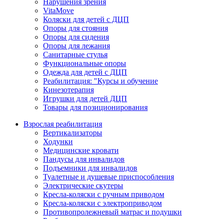
Нарушения зрения
VitaMove
Коляски для детей с ДЦП
Опоры для стояния
Опоры для сидения
Опоры для лежания
Санитарные стулья
Функциональные опоры
Одежда для детей с ДЦП
Реабилитация: "Курсы и обучение
Кинезотерапия
Игрушки для детей ДЦП
Товары для позиционирования
Взрослая реабилитация
Вертикализаторы
Ходунки
Медицинские кровати
Пандусы для инвалидов
Подъемники для инвалидов
Туалетные и душевые приспособления
Электрические скутеры
Кресла-коляски с ручным приводом
Кресла-коляски с электроприводом
Противопролежневый матрас и подушки