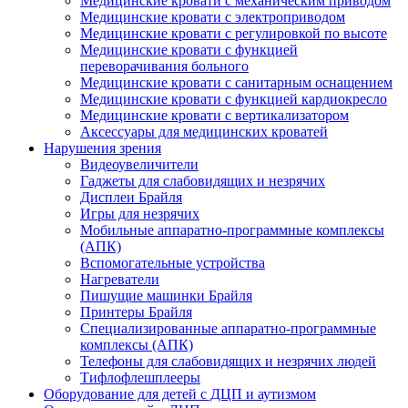
Медицинские кровати с механическим приводом
Медицинские кровати с электроприводом
Медицинские кровати с регулировкой по высоте
Медицинские кровати с функцией
переворачивания больного
Медицинские кровати с санитарным оснащением
Медицинские кровати с функцией кардиокресло
Медицинские кровати с вертикализатором
Аксессуары для медицинских кроватей
Нарушения зрения
Видеоувеличители
Гаджеты для слабовидящих и незрячих
Дисплеи Брайля
Игры для незрячих
Мобильные аппаратно-программные комплексы
(АПК)
Вспомогательные устройства
Нагреватели
Пишущие машинки Брайля
Принтеры Брайля
Специализированные аппаратно-программные
комплексы (АПК)
Телефоны для слабовидящих и незрячих людей
Тифлофлешплееры
Оборудование для детей с ДЦП и аутизмом