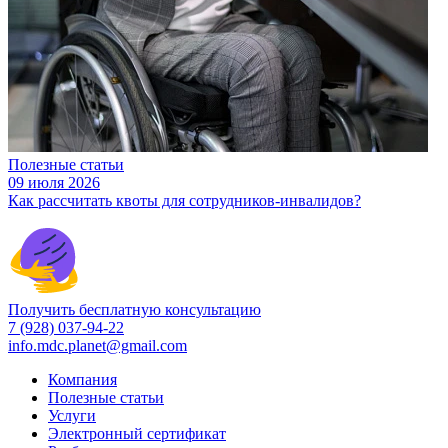
Полезные статьи
09 июля 2026
Как рассчитать квоты для сотрудников-инвалидов?
Получить бесплатную консультацию
7 (928) 037-94-22
info.mdc.planet@gmail.com
Компания
Полезные статьи
Услуги
Электронный сертификат