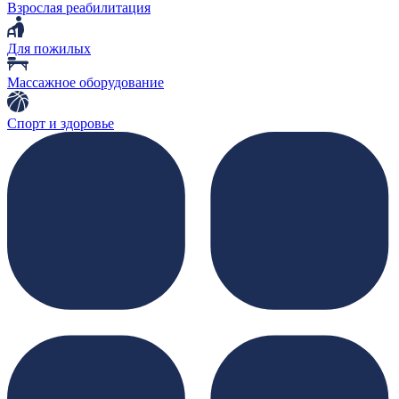
Взрослая реабилитация
Для пожилых
Массажное оборудование
Спорт и здоровье