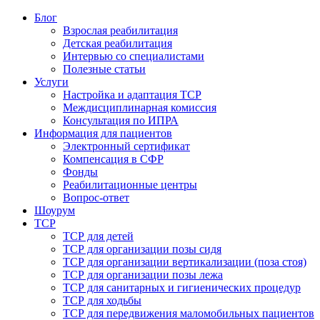
Блог
Взрослая реабилитация
Детская реабилитация
Интервью со специалистами
Полезные статьи
Услуги
Настройка и адаптация ТСР
Междисциплинарная комиссия
Консультация по ИПРА
Информация для пациентов
Электронный сертификат
Компенсация в СФР
Фонды
Реабилитационные центры
Вопрос-ответ
Шоурум
ТСР
ТСР для детей
ТСР для организации позы сидя
ТСР для организации вертикализации (поза стоя)
ТСР для организации позы лежа
ТСР для санитарных и гигиенических процедур
ТСР для ходьбы
ТСР для передвижения маломобильных пациентов