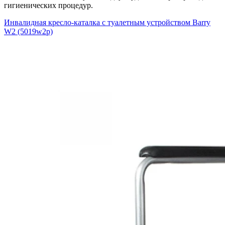
гигиенических процедур.
Инвалидная кресло-каталка с туалетным устройством Barry
W2 (5019w2p)