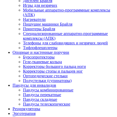
Дисплеи Брайля
Игры для незрячих
Мобильные аппаратно-программные комплексы
(АПК)
Нагреватели
Пишущие машинки Брайля
Принтеры Брайля
Специализированные аппаратно-программные
комплексы (АПК)
Телефоны для слабовидящих и незрячих людей
Тифлофлешплееры
Опорные и настенные поручни
Бурсопротекторы
Геле-тканевые кольца
Корректоры большого пальца ноги
Корректоры стопы и пальцев ног
Ортопедические стельки
Полустельки (супинаторы)
Пандусы для инвалидов
Пандусы комбинированные
Пандусы перекатные
Пандусы складные
Пандусы телескопические
Рециркуляторы
Эрготерапия