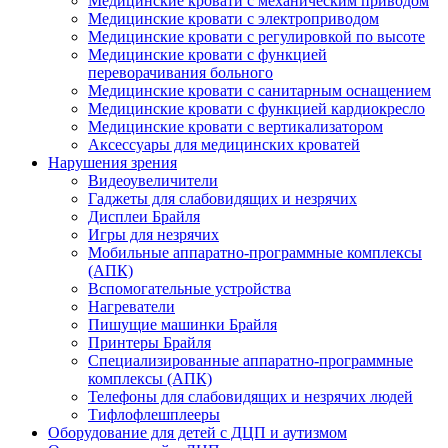
Медицинские кровати с механическим приводом
Медицинские кровати с электроприводом
Медицинские кровати с регулировкой по высоте
Медицинские кровати с функцией
переворачивания больного
Медицинские кровати с санитарным оснащением
Медицинские кровати с функцией кардиокресло
Медицинские кровати с вертикализатором
Аксессуары для медицинских кроватей
Нарушения зрения
Видеоувеличители
Гаджеты для слабовидящих и незрячих
Дисплеи Брайля
Игры для незрячих
Мобильные аппаратно-программные комплексы
(АПК)
Вспомогательные устройства
Нагреватели
Пишущие машинки Брайля
Принтеры Брайля
Специализированные аппаратно-программные
комплексы (АПК)
Телефоны для слабовидящих и незрячих людей
Тифлофлешплееры
Оборудование для детей с ДЦП и аутизмом