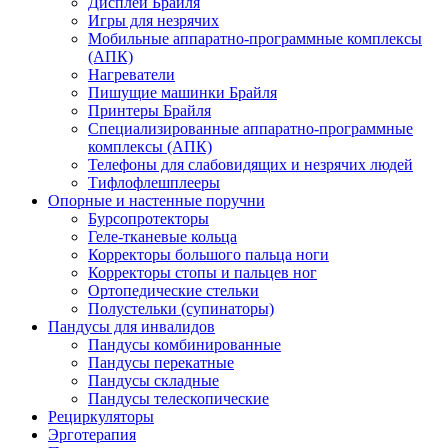
Дисплеи Брайля
Игры для незрячих
Мобильные аппаратно-программные комплексы
(АПК)
Нагреватели
Пишущие машинки Брайля
Принтеры Брайля
Специализированные аппаратно-программные
комплексы (АПК)
Телефоны для слабовидящих и незрячих людей
Тифлофлешплееры
Опорные и настенные поручни
Бурсопротекторы
Геле-тканевые кольца
Корректоры большого пальца ноги
Корректоры стопы и пальцев ног
Ортопедические стельки
Полустельки (супинаторы)
Пандусы для инвалидов
Пандусы комбинированные
Пандусы перекатные
Пандусы складные
Пандусы телескопические
Рециркуляторы
Эрготерапия