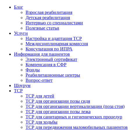
Блог
Взрослая реабилитация
Детская реабилитация
Интервью со специалистами
Полезные статьи
Услуги
Настройка и адаптация ТСР
Междисциплинарная комиссия
Консультация по ИПРА
Информация для пациентов
Электронный сертификат
Компенсация в СФР
Фонды
Реабилитационные центры
Вопрос-ответ
Шоурум
ТСР
ТСР для детей
ТСР для организации позы сидя
ТСР для организации вертикализации (поза стоя)
ТСР для организации позы лежа
ТСР для санитарных и гигиенических процедур
ТСР для ходьбы
ТСР для передвижения маломобильных пациентов