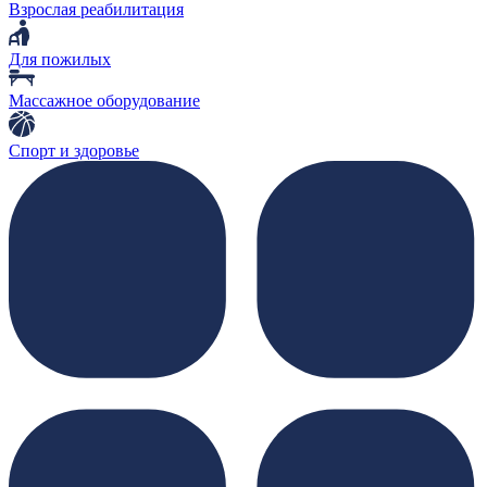
Взрослая реабилитация
Для пожилых
Массажное оборудование
Спорт и здоровье