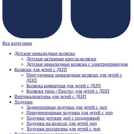
Все категории
Детские инвалидные коляски
Детские активные кресла-коляски
Детские инвалидные коляски с электроприводом
Коляски для детей с ДЦП
Прогулочные инвалидные коляски для детей с
ДЦП
Коляска комнатная для детей с ДЦП
Коляски типа «Трость» для детей с ДЦП
Вертикализаторы для детей с ДЦП
Ходунки
Заднеопорные ходунки для детей с дцп
Переднеопорные ходунки для детей с дцп
Ходунки детские дцп с поддержкой
Ходунки на колесах для детей дцп
Ходунки роллаторы для детей с дцп