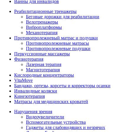
Ванны для инвалидов
Реабилитационные тренажеры
Беговые дорожки для реабилитации
Велотренажеры
Виброплатформы
Механотерапия
Противопролежневый матрас и подушки
Противопролежневые матрасы
Противопролежневые подушки
Перкуссионные массажеры
Физиотерапия
Лазерная терапия
Магнитотерапия
Кислородные концентраторы
VitaMove
Бандажи, ортезы, корсеты и корректоры осанки
Инвалидные коляски
Кинезотерапия
Матрасы для медицинских кроватей
Нарушения зрения
Видеоувеличители
Вспомогательные устройства
Гаджеты для слабовидящих и незрячих