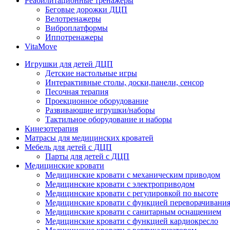
Реабилитационные тренажеры
Беговые дорожки ДЦП
Велотренажеры
Виброплатформы
Иппотренажеры
VitaMove
Игрушки для детей ДЦП
Детские настольные игры
Интерактивные столы, доски,панели, сенсор
Песочная терапия
Проекционное оборудование
Развивающие игрушки/наборы
Тактильное оборудование и наборы
Кинезотерапия
Матрасы для медицинских кроватей
Мебель для детей с ДЦП
Парты для детей с ДЦП
Медицинские кровати
Медицинские кровати с механическим приводом
Медицинские кровати с электроприводом
Медицинские кровати с регулировкой по высоте
Медицинские кровати с функцией переворачивания
Медицинские кровати с санитарным оснащением
Медицинские кровати с функцией кардиокресло