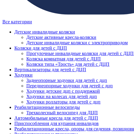
Все категории
Детские инвалидные коляски
Детские активные кресла-коляски
Детские инвалидные коляски с электроприводом
Коляски для детей с ДЦП
Прогулочные инвалидные коляски для детей с ДЦП
Коляска комнатная для детей с ДЦП
Коляски типа «Трость» для детей с ДЦП
Вертикализаторы для детей с ДЦП
Ходунки
Заднеопорные ходунки для детей с дцп
Переднеопорные ходунки для детей с дцп
Ходунки детские дцп с поддержкой
Ходунки на колесах для детей дцп
Ходунки роллаторы для детей с дцп
Реабилитационные велосипеды
Трехколесный велосипед для ДЦП
Автомобильные кресла для детей с ДЦП
Приспособления для купания инвалидов
Реабилитационные кресла, опоры для сидения, позицион