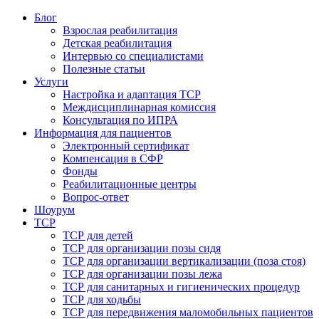
Блог
Взрослая реабилитация
Детская реабилитация
Интервью со специалистами
Полезные статьи
Услуги
Настройка и адаптация ТСР
Междисциплинарная комиссия
Консультация по ИПРА
Информация для пациентов
Электронный сертификат
Компенсация в СФР
Фонды
Реабилитационные центры
Вопрос-ответ
Шоурум
ТСР
ТСР для детей
ТСР для организации позы сидя
ТСР для организации вертикализации (поза стоя)
ТСР для организации позы лежа
ТСР для санитарных и гигиенических процедур
ТСР для ходьбы
ТСР для передвижения маломобильных пациентов