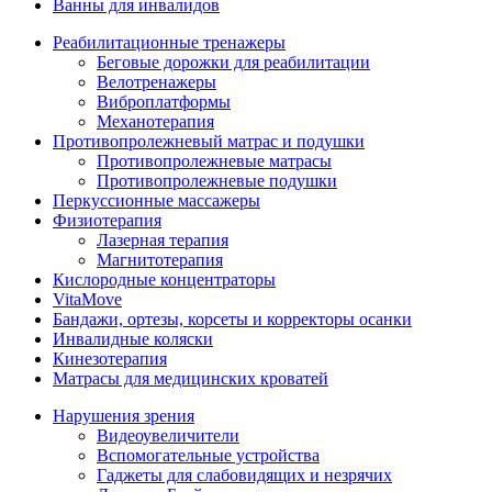
Ванны для инвалидов
Реабилитационные тренажеры
Беговые дорожки для реабилитации
Велотренажеры
Виброплатформы
Механотерапия
Противопролежневый матрас и подушки
Противопролежневые матрасы
Противопролежневые подушки
Перкуссионные массажеры
Физиотерапия
Лазерная терапия
Магнитотерапия
Кислородные концентраторы
VitaMove
Бандажи, ортезы, корсеты и корректоры осанки
Инвалидные коляски
Кинезотерапия
Матрасы для медицинских кроватей
Нарушения зрения
Видеоувеличители
Вспомогательные устройства
Гаджеты для слабовидящих и незрячих