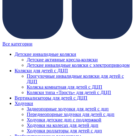
Все категории
Детские инвалидные коляски
Детские активные кресла-коляски
Детские инвалидные коляски с электроприводом
Коляски для детей с ДЦП
Прогулочные инвалидные коляски для детей с
ДЦП
Коляска комнатная для детей с ДЦП
Коляски типа «Трость» для детей с ДЦП
Вертикализаторы для детей с ДЦП
Ходунки
Заднеопорные ходунки для детей с дцп
Переднеопорные ходунки для детей с дцп
Ходунки детские дцп с поддержкой
Ходунки на колесах для детей дцп
Ходунки роллаторы для детей с дцп