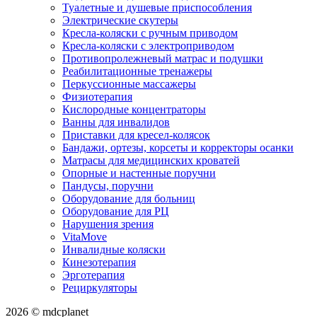
Туалетные и душевые приспособления
Электрические скутеры
Кресла-коляски с ручным приводом
Кресла-коляски с электроприводом
Противопролежневый матрас и подушки
Реабилитационные тренажеры
Перкуссионные массажеры
Физиотерапия
Кислородные концентраторы
Ванны для инвалидов
Приставки для кресел-колясок
Бандажи, ортезы, корсеты и корректоры осанки
Матрасы для медицинских кроватей
Опорные и настенные поручни
Пандусы, поручни
Оборудование для больниц
Оборудование для РЦ
Нарушения зрения
VitaMove
Инвалидные коляски
Кинезотерапия
Эрготерапия
Рециркуляторы
2026 © mdcplanet