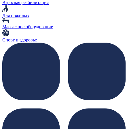
Взрослая реабилитация
Для пожилых
Массажное оборудование
Спорт и здоровье