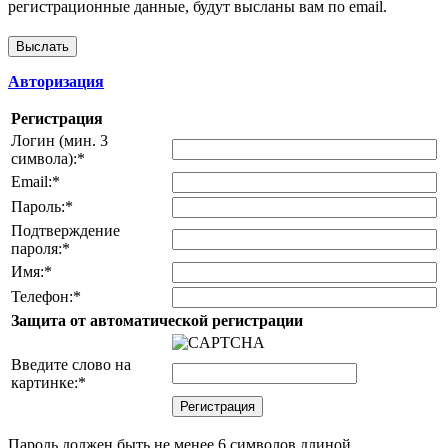
регистрационные данные, будут высланы вам по email.
Авторизация
Регистрация
Логин (мин. 3
символа):
*
Email:
*
Пароль:
*
Подтверждение
пароля:
*
Имя:
*
Телефон:
*
Защита от автоматической регистрации
Введите слово на
картинке:
*
Пароль должен быть не менее 6 символов длиной.