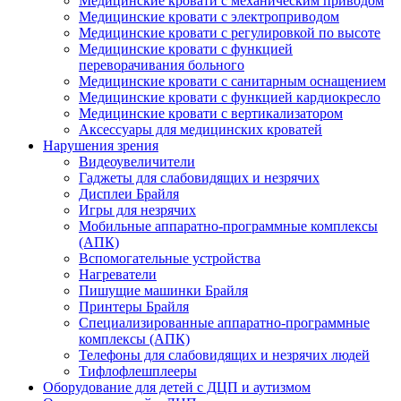
Медицинские кровати с механическим приводом
Медицинские кровати с электроприводом
Медицинские кровати с регулировкой по высоте
Медицинские кровати с функцией
переворачивания больного
Медицинские кровати с санитарным оснащением
Медицинские кровати с функцией кардиокресло
Медицинские кровати с вертикализатором
Аксессуары для медицинских кроватей
Нарушения зрения
Видеоувеличители
Гаджеты для слабовидящих и незрячих
Дисплеи Брайля
Игры для незрячих
Мобильные аппаратно-программные комплексы
(АПК)
Вспомогательные устройства
Нагреватели
Пишущие машинки Брайля
Принтеры Брайля
Специализированные аппаратно-программные
комплексы (АПК)
Телефоны для слабовидящих и незрячих людей
Тифлофлешплееры
Оборудование для детей с ДЦП и аутизмом