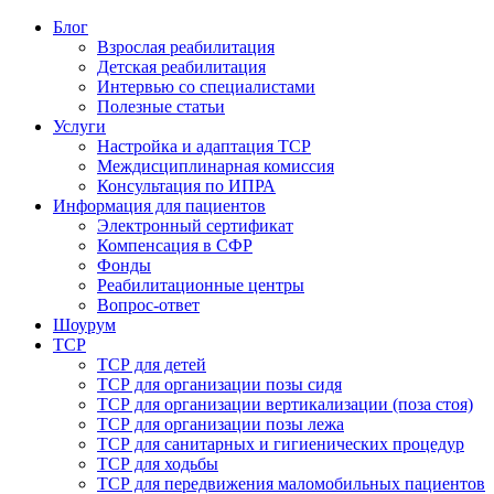
Блог
Взрослая реабилитация
Детская реабилитация
Интервью со специалистами
Полезные статьи
Услуги
Настройка и адаптация ТСР
Междисциплинарная комиссия
Консультация по ИПРА
Информация для пациентов
Электронный сертификат
Компенсация в СФР
Фонды
Реабилитационные центры
Вопрос-ответ
Шоурум
ТСР
ТСР для детей
ТСР для организации позы сидя
ТСР для организации вертикализации (поза стоя)
ТСР для организации позы лежа
ТСР для санитарных и гигиенических процедур
ТСР для ходьбы
ТСР для передвижения маломобильных пациентов