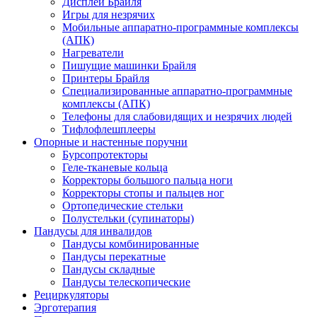
Дисплеи Брайля
Игры для незрячих
Мобильные аппаратно-программные комплексы
(АПК)
Нагреватели
Пишущие машинки Брайля
Принтеры Брайля
Специализированные аппаратно-программные
комплексы (АПК)
Телефоны для слабовидящих и незрячих людей
Тифлофлешплееры
Опорные и настенные поручни
Бурсопротекторы
Геле-тканевые кольца
Корректоры большого пальца ноги
Корректоры стопы и пальцев ног
Ортопедические стельки
Полустельки (супинаторы)
Пандусы для инвалидов
Пандусы комбинированные
Пандусы перекатные
Пандусы складные
Пандусы телескопические
Рециркуляторы
Эрготерапия