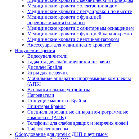
Медицинские кровати с механическим приводом
Медицинские кровати с электроприводом
Медицинские кровати с регулировкой по высоте
Медицинские кровати с функцией
переворачивания больного
Медицинские кровати с санитарным оснащением
Медицинские кровати с функцией кардиокресло
Медицинские кровати с вертикализатором
Аксессуары для медицинских кроватей
Нарушения зрения
Видеоувеличители
Гаджеты для слабовидящих и незрячих
Дисплеи Брайля
Игры для незрячих
Мобильные аппаратно-программные комплексы
(АПК)
Вспомогательные устройства
Нагреватели
Пишущие машинки Брайля
Принтеры Брайля
Специализированные аппаратно-программные
комплексы (АПК)
Телефоны для слабовидящих и незрячих людей
Тифлофлешплееры
Оборудование для детей с ДЦП и аутизмом