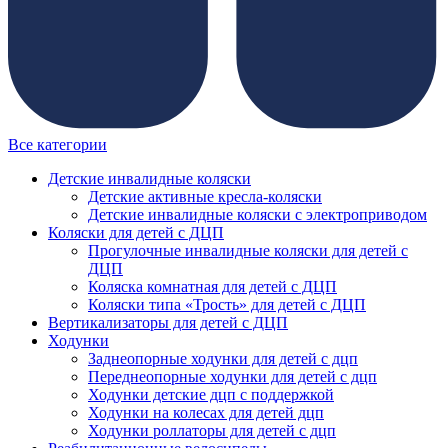
Все категории
Детские инвалидные коляски
Детские активные кресла-коляски
Детские инвалидные коляски с электроприводом
Коляски для детей с ДЦП
Прогулочные инвалидные коляски для детей с
ДЦП
Коляска комнатная для детей с ДЦП
Коляски типа «Трость» для детей с ДЦП
Вертикализаторы для детей с ДЦП
Ходунки
Заднеопорные ходунки для детей с дцп
Переднеопорные ходунки для детей с дцп
Ходунки детские дцп с поддержкой
Ходунки на колесах для детей дцп
Ходунки роллаторы для детей с дцп