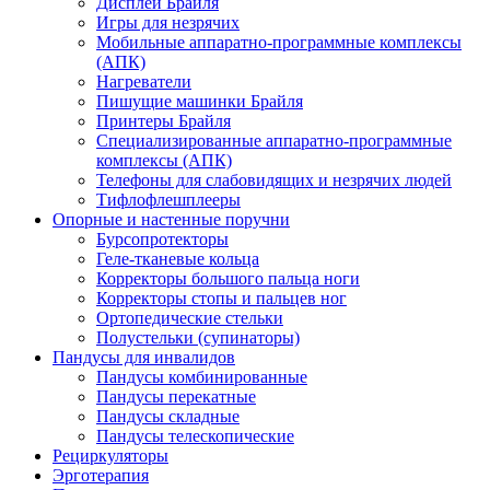
Дисплеи Брайля
Игры для незрячих
Мобильные аппаратно-программные комплексы
(АПК)
Нагреватели
Пишущие машинки Брайля
Принтеры Брайля
Специализированные аппаратно-программные
комплексы (АПК)
Телефоны для слабовидящих и незрячих людей
Тифлофлешплееры
Опорные и настенные поручни
Бурсопротекторы
Геле-тканевые кольца
Корректоры большого пальца ноги
Корректоры стопы и пальцев ног
Ортопедические стельки
Полустельки (супинаторы)
Пандусы для инвалидов
Пандусы комбинированные
Пандусы перекатные
Пандусы складные
Пандусы телескопические
Рециркуляторы
Эрготерапия