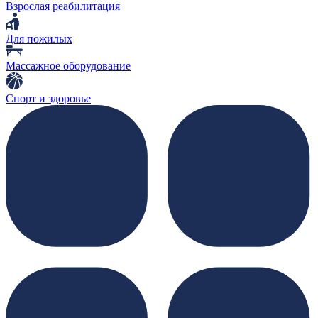
Взрослая реабилитация
Для пожилых
Массажное оборудование
Спорт и здоровье