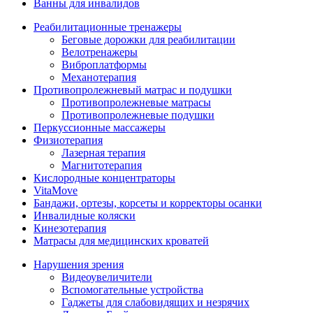
Ванны для инвалидов
Реабилитационные тренажеры
Беговые дорожки для реабилитации
Велотренажеры
Виброплатформы
Механотерапия
Противопролежневый матрас и подушки
Противопролежневые матрасы
Противопролежневые подушки
Перкуссионные массажеры
Физиотерапия
Лазерная терапия
Магнитотерапия
Кислородные концентраторы
VitaMove
Бандажи, ортезы, корсеты и корректоры осанки
Инвалидные коляски
Кинезотерапия
Матрасы для медицинских кроватей
Нарушения зрения
Видеоувеличители
Вспомогательные устройства
Гаджеты для слабовидящих и незрячих