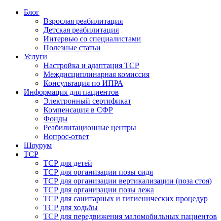
Блог
Взрослая реабилитация
Детская реабилитация
Интервью со специалистами
Полезные статьи
Услуги
Настройка и адаптация ТСР
Междисциплинарная комиссия
Консультация по ИПРА
Информация для пациентов
Электронный сертификат
Компенсация в СФР
Фонды
Реабилитационные центры
Вопрос-ответ
Шоурум
ТСР
ТСР для детей
ТСР для организации позы сидя
ТСР для организации вертикализации (поза стоя)
ТСР для организации позы лежа
ТСР для санитарных и гигиенических процедур
ТСР для ходьбы
ТСР для передвижения маломобильных пациентов