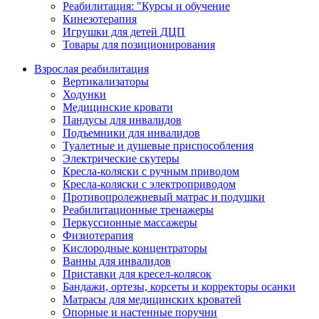
Реабилитация: "Курсы и обучение
Кинезотерапия
Игрушки для детей ДЦП
Товары для позиционирования
Взрослая реабилитация
Вертикализаторы
Ходунки
Медицинские кровати
Пандусы для инвалидов
Подъемники для инвалидов
Туалетные и душевые приспособления
Электрические скутеры
Кресла-коляски с ручным приводом
Кресла-коляски с электроприводом
Противопролежневый матрас и подушки
Реабилитационные тренажеры
Перкуссионные массажеры
Физиотерапия
Кислородные концентраторы
Ванны для инвалидов
Приставки для кресел-колясок
Бандажи, ортезы, корсеты и корректоры осанки
Матрасы для медицинских кроватей
Опорные и настенные поручни