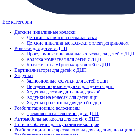
Все категории
Детские инвалидные коляски
Детские активные кресла-коляски
Детские инвалидные коляски с электроприводом
Коляски для детей с ДЦП
Прогулочные инвалидные коляски для детей с ДЦП
Коляска комнатная для детей с ДЦП
Коляски типа «Трость» для детей с ДЦП
Вертикализаторы для детей с ДЦП
Ходунки
Заднеопорные ходунки для детей с дцп
Переднеопорные ходунки для детей с дцп
Ходунки детские дцп с поддержкой
Ходунки на колесах для детей дцп
Ходунки роллаторы для детей с дцп
Реабилитационные велосипеды
Трехколесный велосипед для ДЦП
Автомобильные кресла для детей с ДЦП
Приспособления для купания инвалидов
Реабилитационные кресла, опоры для сидения, позицион