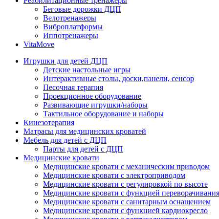
Реабилитационные тренажеры
Беговые дорожки ДЦП
Велотренажеры
Виброплатформы
Иппотренажеры
VitaMove
Игрушки для детей ДЦП
Детские настольные игры
Интерактивные столы, доски,панели, сенсор
Песочная терапия
Проекционное оборудование
Развивающие игрушки/наборы
Тактильное оборудование и наборы
Кинезотерапия
Матрасы для медицинских кроватей
Мебель для детей с ДЦП
Парты для детей с ДЦП
Медицинские кровати
Медицинские кровати с механическим приводом
Медицинские кровати с электроприводом
Медицинские кровати с регулировкой по высоте
Медицинские кровати с функцией переворачивания
Медицинские кровати с санитарным оснащением
Медицинские кровати с функцией кардиокресло