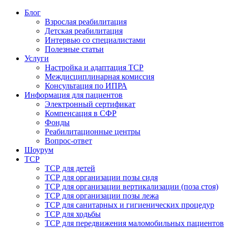
Блог
Взрослая реабилитация
Детская реабилитация
Интервью со специалистами
Полезные статьи
Услуги
Настройка и адаптация ТСР
Междисциплинарная комиссия
Консультация по ИПРА
Информация для пациентов
Электронный сертификат
Компенсация в СФР
Фонды
Реабилитационные центры
Вопрос-ответ
Шоурум
ТСР
ТСР для детей
ТСР для организации позы сидя
ТСР для организации вертикализации (поза стоя)
ТСР для организации позы лежа
ТСР для санитарных и гигиенических процедур
ТСР для ходьбы
ТСР для передвижения маломобильных пациентов