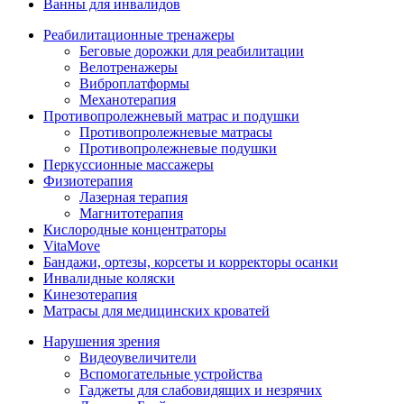
Ванны для инвалидов
Реабилитационные тренажеры
Беговые дорожки для реабилитации
Велотренажеры
Виброплатформы
Механотерапия
Противопролежневый матрас и подушки
Противопролежневые матрасы
Противопролежневые подушки
Перкуссионные массажеры
Физиотерапия
Лазерная терапия
Магнитотерапия
Кислородные концентраторы
VitaMove
Бандажи, ортезы, корсеты и корректоры осанки
Инвалидные коляски
Кинезотерапия
Матрасы для медицинских кроватей
Нарушения зрения
Видеоувеличители
Вспомогательные устройства
Гаджеты для слабовидящих и незрячих