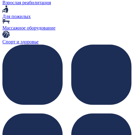
Взрослая реабилитация
Для пожилых
Массажное оборудование
Спорт и здоровье