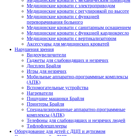
Медицинские кровати с механическим приводом
Медицинские кровати с электроприводом
Медицинские кровати с регулировкой по высоте
Медицинские кровати с функцией
переворачивания больного
Медицинские кровати с санитарным оснащением
Медицинские кровати с функцией кардиокресло
Медицинские кровати с вертикализатором
Аксессуары для медицинских кроватей
Нарушения зрения
Видеоувеличители
Гаджеты для слабовидящих и незрячих
Дисплеи Брайля
Игры для незрячих
Мобильные аппаратно-программные комплексы
(АПК)
Вспомогательные устройства
Нагреватели
Пишущие машинки Брайля
Принтеры Брайля
Специализированные аппаратно-программные
комплексы (АПК)
Телефоны для слабовидящих и незрячих людей
Тифлофлешплееры
Оборудование для детей с ДЦП и аутизмом