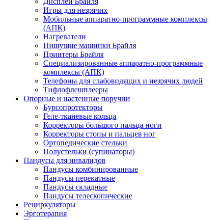
Дисплеи Брайля
Игры для незрячих
Мобильные аппаратно-программные комплексы
(АПК)
Нагреватели
Пишущие машинки Брайля
Принтеры Брайля
Специализированные аппаратно-программные
комплексы (АПК)
Телефоны для слабовидящих и незрячих людей
Тифлофлешплееры
Опорные и настенные поручни
Бурсопротекторы
Геле-тканевые кольца
Корректоры большого пальца ноги
Корректоры стопы и пальцев ног
Ортопедические стельки
Полустельки (супинаторы)
Пандусы для инвалидов
Пандусы комбинированные
Пандусы перекатные
Пандусы складные
Пандусы телескопические
Рециркуляторы
Эрготерапия