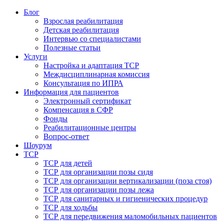
Блог
Взрослая реабилитация
Детская реабилитация
Интервью со специалистами
Полезные статьи
Услуги
Настройка и адаптация ТСР
Междисциплинарная комиссия
Консультация по ИПРА
Информация для пациентов
Электронный сертификат
Компенсация в СФР
Фонды
Реабилитационные центры
Вопрос-ответ
Шоурум
ТСР
ТСР для детей
ТСР для организации позы сидя
ТСР для организации вертикализации (поза стоя)
ТСР для организации позы лежа
ТСР для санитарных и гигиенических процедур
ТСР для ходьбы
ТСР для передвижения маломобильных пациентов