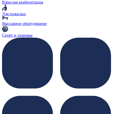
Взрослая реабилитация
Для пожилых
Массажное оборудование
Спорт и здоровье