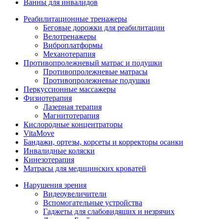
Ванны для инвалидов
Реабилитационные тренажеры
Беговые дорожки для реабилитации
Велотренажеры
Виброплатформы
Механотерапия
Противопролежневый матрас и подушки
Противопролежневые матрасы
Противопролежневые подушки
Перкуссионные массажеры
Физиотерапия
Лазерная терапия
Магнитотерапия
Кислородные концентраторы
VitaMove
Бандажи, ортезы, корсеты и корректоры осанки
Инвалидные коляски
Кинезотерапия
Матрасы для медицинских кроватей
Нарушения зрения
Видеоувеличители
Вспомогательные устройства
Гаджеты для слабовидящих и незрячих