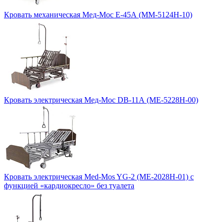
Кровать механическая Мед-Мос Е-45А (ММ-5124Н-10)
Кровать электрическая Мед-Мос DB-11А (МЕ-5228Н-00)
Кровать электрическая Med-Mos YG-2 (МЕ-2028Н-01) c
функцией «кардиокресло» без туалета