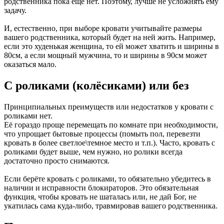
родственника пока ещё нет. Поэтому, лучше не усложнять ему
задачу.
И, естественно, при выборе кровати учитывайте размеры
вашего родственника, который будет на ней жить. Например,
если это худенькая женщина, то ей может хватить и ширины в
80см, а если мощный мужчина, то и ширины в 90см может
оказаться мало.
С роликами (колёсиками) или без
Принципиальных преимуществ или недостатков у кровати с
роликами нет.
Её гораздо проще перемещать по комнате при необходимости,
что упрощает бытовые процессы (помыть пол, перевезти
кровать в более светлое\темное место и т.п.). Часто, кровать с
роликами будет выше, чем нужно, но ролики всегда
достаточно просто снимаются.
Если берёте кровать с роликами, то обязательно убедитесь в
наличии и исправности блокираторов. Это обязательная
функция, чтобы кровать не шаталась или, не дай Бог, не
укатилась сама куда-либо, травмировав вашего родственника.