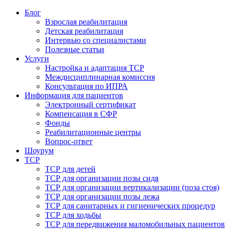
Блог
Взрослая реабилитация
Детская реабилитация
Интервью со специалистами
Полезные статьи
Услуги
Настройка и адаптация ТСР
Междисциплинарная комиссия
Консультация по ИПРА
Информация для пациентов
Электронный сертификат
Компенсация в СФР
Фонды
Реабилитационные центры
Вопрос-ответ
Шоурум
ТСР
ТСР для детей
ТСР для организации позы сидя
ТСР для организации вертикализации (поза стоя)
ТСР для организации позы лежа
ТСР для санитарных и гигиенических процедур
ТСР для ходьбы
ТСР для передвижения маломобильных пациентов