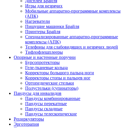
Дисплеи Брайля
Игры для незрячих
Мобильные аппаратно-программные комплексы
(АПК)
Нагреватели
Пишущие машинки Брайля
Принтеры Брайля
Специализированные аппаратно-программные
комплексы (АПК)
Телефоны для слабовидящих и незрячих людей
Тифлофлешплееры
Опорные и настенные поручни
Бурсопротекторы
Геле-тканевые кольца
Корректоры большого пальца ноги
Корректоры стопы и пальцев ног
Ортопедические стельки
Полустельки (супинаторы)
Пандусы для инвалидов
Пандусы комбинированные
Пандусы перекатные
Пандусы складные
Пандусы телескопические
Рециркуляторы
Эрготерапия