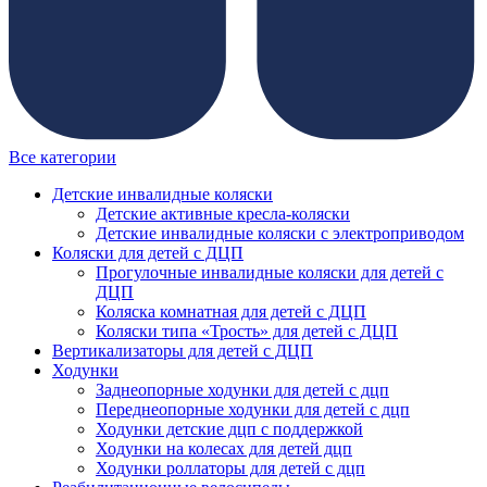
Все категории
Детские инвалидные коляски
Детские активные кресла-коляски
Детские инвалидные коляски с электроприводом
Коляски для детей с ДЦП
Прогулочные инвалидные коляски для детей с
ДЦП
Коляска комнатная для детей с ДЦП
Коляски типа «Трость» для детей с ДЦП
Вертикализаторы для детей с ДЦП
Ходунки
Заднеопорные ходунки для детей с дцп
Переднеопорные ходунки для детей с дцп
Ходунки детские дцп с поддержкой
Ходунки на колесах для детей дцп
Ходунки роллаторы для детей с дцп