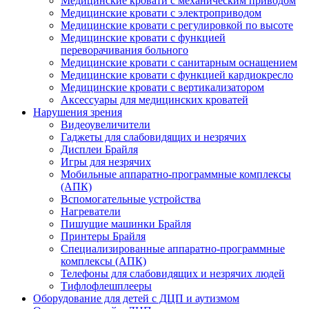
Медицинские кровати с механическим приводом
Медицинские кровати с электроприводом
Медицинские кровати с регулировкой по высоте
Медицинские кровати с функцией
переворачивания больного
Медицинские кровати с санитарным оснащением
Медицинские кровати с функцией кардиокресло
Медицинские кровати с вертикализатором
Аксессуары для медицинских кроватей
Нарушения зрения
Видеоувеличители
Гаджеты для слабовидящих и незрячих
Дисплеи Брайля
Игры для незрячих
Мобильные аппаратно-программные комплексы
(АПК)
Вспомогательные устройства
Нагреватели
Пишущие машинки Брайля
Принтеры Брайля
Специализированные аппаратно-программные
комплексы (АПК)
Телефоны для слабовидящих и незрячих людей
Тифлофлешплееры
Оборудование для детей с ДЦП и аутизмом