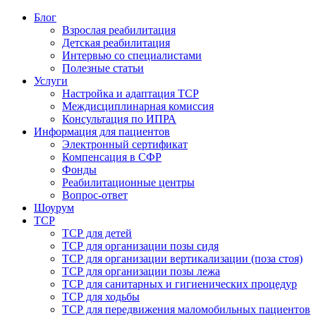
Блог
Взрослая реабилитация
Детская реабилитация
Интервью со специалистами
Полезные статьи
Услуги
Настройка и адаптация ТСР
Междисциплинарная комиссия
Консультация по ИПРА
Информация для пациентов
Электронный сертификат
Компенсация в СФР
Фонды
Реабилитационные центры
Вопрос-ответ
Шоурум
ТСР
ТСР для детей
ТСР для организации позы сидя
ТСР для организации вертикализации (поза стоя)
ТСР для организации позы лежа
ТСР для санитарных и гигиенических процедур
ТСР для ходьбы
ТСР для передвижения маломобильных пациентов