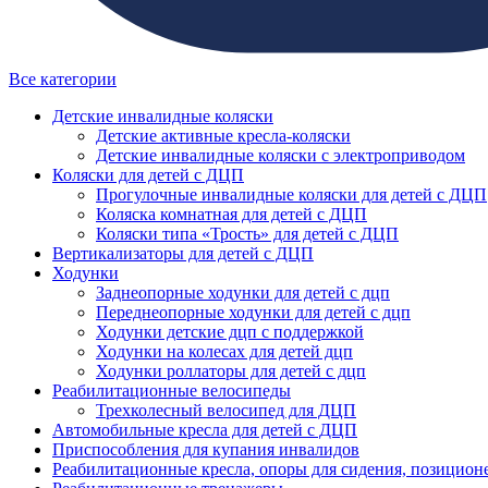
Все категории
Детские инвалидные коляски
Детские активные кресла-коляски
Детские инвалидные коляски с электроприводом
Коляски для детей с ДЦП
Прогулочные инвалидные коляски для детей с ДЦП
Коляска комнатная для детей с ДЦП
Коляски типа «Трость» для детей с ДЦП
Вертикализаторы для детей с ДЦП
Ходунки
Заднеопорные ходунки для детей с дцп
Переднеопорные ходунки для детей с дцп
Ходунки детские дцп с поддержкой
Ходунки на колесах для детей дцп
Ходунки роллаторы для детей с дцп
Реабилитационные велосипеды
Трехколесный велосипед для ДЦП
Автомобильные кресла для детей с ДЦП
Приспособления для купания инвалидов
Реабилитационные кресла, опоры для сидения, позицион