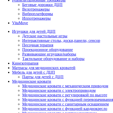
Реабилитационные тренажеры
Беговые дорожки ДЦП
Велотренажеры
Виброплатформы
Иппотренажеры
VitaMove
Игрушки для детей ДЦП
Детские настольные игры
Интерактивные столы, доски,панели, сенсор
Песочная терапия
Проекционное оборудование
Развивающие игрушки/наборы
Тактильное оборудование и наборы
Кинезотерапия
Матрасы для медицинских кроватей
Мебель для детей с ДЦП
Парты для детей с ДЦП
Медицинские кровати
Медицинские кровати с механическим приводом
Медицинские кровати с электроприводом
Медицинские кровати с регулировкой по высоте
Медицинские кровати с функцией переворачивания
Медицинские кровати с санитарным оснащением
Медицинские кровати с функцией кардиокресло