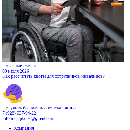
Полезные статьи
09 июля 2026
Как рассчитать квоты для сотрудников-инвалидов?
Получить бесплатную консультацию
7 (928) 037-94-22
info.mdc.planet@gmail.com
Компания