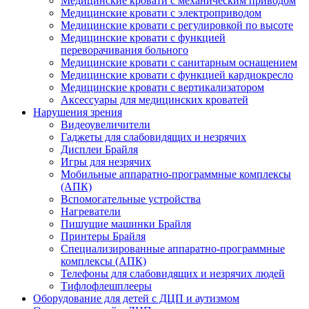
Медицинские кровати с механическим приводом
Медицинские кровати с электроприводом
Медицинские кровати с регулировкой по высоте
Медицинские кровати с функцией
переворачивания больного
Медицинские кровати с санитарным оснащением
Медицинские кровати с функцией кардиокресло
Медицинские кровати с вертикализатором
Аксессуары для медицинских кроватей
Нарушения зрения
Видеоувеличители
Гаджеты для слабовидящих и незрячих
Дисплеи Брайля
Игры для незрячих
Мобильные аппаратно-программные комплексы
(АПК)
Вспомогательные устройства
Нагреватели
Пишущие машинки Брайля
Принтеры Брайля
Специализированные аппаратно-программные
комплексы (АПК)
Телефоны для слабовидящих и незрячих людей
Тифлофлешплееры
Оборудование для детей с ДЦП и аутизмом