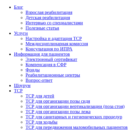
Блог
Взрослая реабилитация
Детская реабилитация
Интервью со специалистами
Полезные статьи
Услуги
Настройка и адаптация ТСР
Междисциплинарная комиссия
Консультация по ИПРА
Информация для пациентов
Электронный сертификат
Компенсация в СФР
Фонды
Реабилитационные центры
Вопрос-ответ
Шоурум
ТСР
ТСР для детей
ТСР для организации позы сидя
ТСР для организации вертикализации (поза стоя)
ТСР для организации позы лежа
ТСР для санитарных и гигиенических процедур
ТСР для ходьбы
ТСР для передвижения маломобильных пациентов