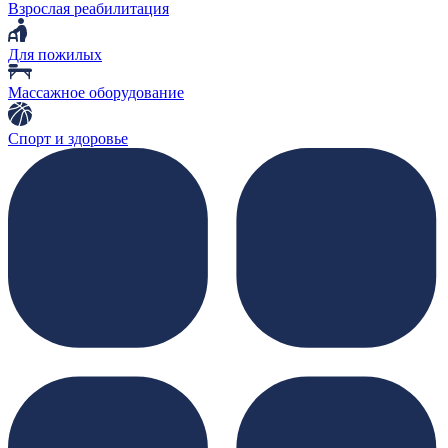
Взрослая реабилитация
Для пожилых
Массажное оборудование
Спорт и здоровье