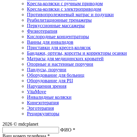
Кресла-коляски с ручным приводом
Кресла-коляски с электроприводом
Противопролежневый матрас и подушки
Реабилитационные тренажеры
Перкуссионные массажеры
Физиотерапия
Кислородные концентраторы
Ванны для инвалидов
Приставки для кресел-колясок
Бандажи, ортезы, корсеты и корректоры осанки
Матрасы для медицинских кроватей
Опорные и настенные поручни
Пандусы, поручни
Оборудование для больниц
Оборудование для РЦ
Нарушения зрения
VitaMove
Инвалидные коляски
Кинезотерапия
Эрготерапия
Рециркуляторы
2026 © mdcplanet
ФИО *
Ваш номер телефона *