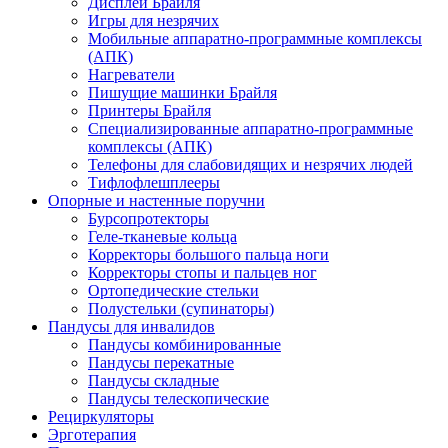
Дисплеи Брайля
Игры для незрячих
Мобильные аппаратно-программные комплексы
(АПК)
Нагреватели
Пишущие машинки Брайля
Принтеры Брайля
Специализированные аппаратно-программные
комплексы (АПК)
Телефоны для слабовидящих и незрячих людей
Тифлофлешплееры
Опорные и настенные поручни
Бурсопротекторы
Геле-тканевые кольца
Корректоры большого пальца ноги
Корректоры стопы и пальцев ног
Ортопедические стельки
Полустельки (супинаторы)
Пандусы для инвалидов
Пандусы комбинированные
Пандусы перекатные
Пандусы складные
Пандусы телескопические
Рециркуляторы
Эрготерапия