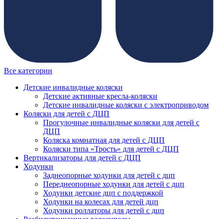
Все категории
Детские инвалидные коляски
Детские активные кресла-коляски
Детские инвалидные коляски с электроприводом
Коляски для детей с ДЦП
Прогулочные инвалидные коляски для детей с
ДЦП
Коляска комнатная для детей с ДЦП
Коляски типа «Трость» для детей с ДЦП
Вертикализаторы для детей с ДЦП
Ходунки
Заднеопорные ходунки для детей с дцп
Переднеопорные ходунки для детей с дцп
Ходунки детские дцп с поддержкой
Ходунки на колесах для детей дцп
Ходунки роллаторы для детей с дцп