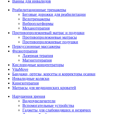
Ванны для инвалидов
Реабилитационные тренажеры
Беговые дорожки для реабилитации
Велотренажеры
Виброплатформы
Механотерапия
Противопролежневый матрас и подушки
Противопролежневые матрасы
Противопролежневые подушки
Перкуссионные массажеры
Физиотерапия
Лазерная терапия
Магнитотерапия
Кислородные концентраторы
VitaMove
Бандажи, ортезы, корсеты и корректоры осанки
Инвалидные коляски
Кинезотерапия
Матрасы для медицинских кроватей
Нарушения зрения
Видеоувеличители
Вспомогательные устройства
Гаджеты для слабовидящих и незрячих