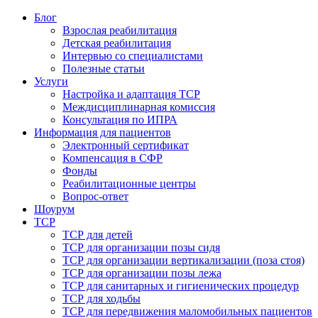
Блог
Взрослая реабилитация
Детская реабилитация
Интервью со специалистами
Полезные статьи
Услуги
Настройка и адаптация ТСР
Междисциплинарная комиссия
Консультация по ИПРА
Информация для пациентов
Электронный сертификат
Компенсация в СФР
Фонды
Реабилитационные центры
Вопрос-ответ
Шоурум
ТСР
ТСР для детей
ТСР для организации позы сидя
ТСР для организации вертикализации (поза стоя)
ТСР для организации позы лежа
ТСР для санитарных и гигиенических процедур
ТСР для ходьбы
ТСР для передвижения маломобильных пациентов