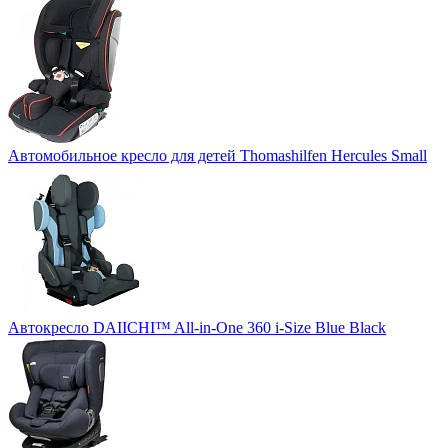
Автомобильное кресло для детей Thomashilfen Hercules Small
Автокресло DAIICHI™ All-in-One 360 i-Size Blue Black