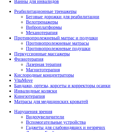
Ванны для инвалидов
Реабилитационные тренажеры
Беговые дорожки для реабилитации
Велотренажеры
Виброплатформы
Механотерапия
Противопролежневый матрас и подушки
Противопролежневые матрасы
Противопролежневые подушки
Перкуссионные массажеры
Физиотерапия
Лазерная терапия
Магнитотерапия
Кислородные концентраторы
VitaMove
Бандажи, ортезы, корсеты и корректоры осанки
Инвалидные коляски
Кинезотерапия
Матрасы для медицинских кроватей
Нарушения зрения
Видеоувеличители
Вспомогательные устройства
Гаджеты для слабовидящих и незрячих