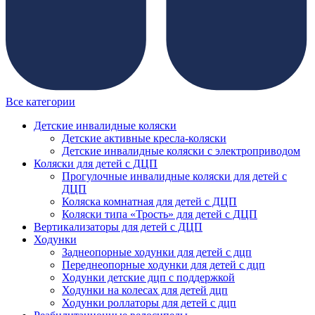
Все категории
Детские инвалидные коляски
Детские активные кресла-коляски
Детские инвалидные коляски с электроприводом
Коляски для детей с ДЦП
Прогулочные инвалидные коляски для детей с
ДЦП
Коляска комнатная для детей с ДЦП
Коляски типа «Трость» для детей с ДЦП
Вертикализаторы для детей с ДЦП
Ходунки
Заднеопорные ходунки для детей с дцп
Переднеопорные ходунки для детей с дцп
Ходунки детские дцп с поддержкой
Ходунки на колесах для детей дцп
Ходунки роллаторы для детей с дцп