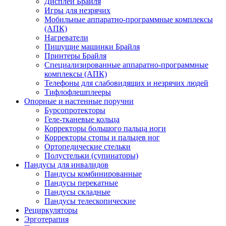
Дисплеи Брайля
Игры для незрячих
Мобильные аппаратно-программные комплексы
(АПК)
Нагреватели
Пишущие машинки Брайля
Принтеры Брайля
Специализированные аппаратно-программные
комплексы (АПК)
Телефоны для слабовидящих и незрячих людей
Тифлофлешплееры
Опорные и настенные поручни
Бурсопротекторы
Геле-тканевые кольца
Корректоры большого пальца ноги
Корректоры стопы и пальцев ног
Ортопедические стельки
Полустельки (супинаторы)
Пандусы для инвалидов
Пандусы комбинированные
Пандусы перекатные
Пандусы складные
Пандусы телескопические
Рециркуляторы
Эрготерапия