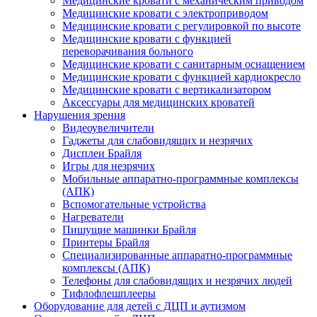
Медицинские кровати с механическим приводом
Медицинские кровати с электроприводом
Медицинские кровати с регулировкой по высоте
Медицинские кровати с функцией
переворачивания больного
Медицинские кровати с санитарным оснащением
Медицинские кровати с функцией кардиокресло
Медицинские кровати с вертикализатором
Аксессуары для медицинских кроватей
Нарушения зрения
Видеоувеличители
Гаджеты для слабовидящих и незрячих
Дисплеи Брайля
Игры для незрячих
Мобильные аппаратно-программные комплексы
(АПК)
Вспомогательные устройства
Нагреватели
Пишущие машинки Брайля
Принтеры Брайля
Специализированные аппаратно-программные
комплексы (АПК)
Телефоны для слабовидящих и незрячих людей
Тифлофлешплееры
Оборудование для детей с ДЦП и аутизмом