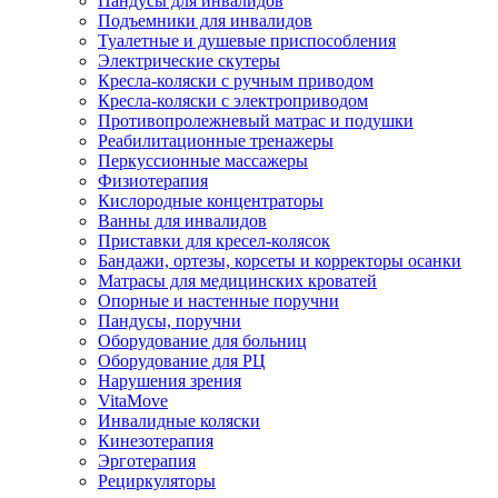
Пандусы для инвалидов
Подъемники для инвалидов
Туалетные и душевые приспособления
Электрические скутеры
Кресла-коляски с ручным приводом
Кресла-коляски с электроприводом
Противопролежневый матрас и подушки
Реабилитационные тренажеры
Перкуссионные массажеры
Физиотерапия
Кислородные концентраторы
Ванны для инвалидов
Приставки для кресел-колясок
Бандажи, ортезы, корсеты и корректоры осанки
Матрасы для медицинских кроватей
Опорные и настенные поручни
Пандусы, поручни
Оборудование для больниц
Оборудование для РЦ
Нарушения зрения
VitaMove
Инвалидные коляски
Кинезотерапия
Эрготерапия
Рециркуляторы