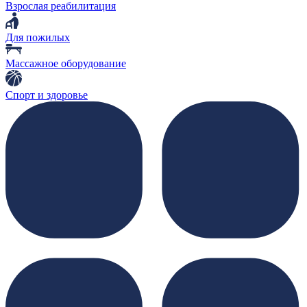
Взрослая реабилитация
Для пожилых
Массажное оборудование
Спорт и здоровье