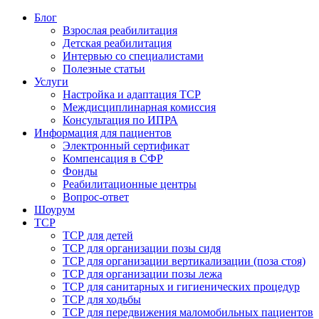
Блог
Взрослая реабилитация
Детская реабилитация
Интервью со специалистами
Полезные статьи
Услуги
Настройка и адаптация ТСР
Междисциплинарная комиссия
Консультация по ИПРА
Информация для пациентов
Электронный сертификат
Компенсация в СФР
Фонды
Реабилитационные центры
Вопрос-ответ
Шоурум
ТСР
ТСР для детей
ТСР для организации позы сидя
ТСР для организации вертикализации (поза стоя)
ТСР для организации позы лежа
ТСР для санитарных и гигиенических процедур
ТСР для ходьбы
ТСР для передвижения маломобильных пациентов