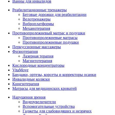
Ванны для инвалидов
Реабилитационные тренажеры
Беговые дорожки для реабилитации
Велотренажеры
Виброплатформы
Механотерапия
Противопролежневый матрас и подушки
Противопролежневые матрасы
Противопролежневые подушки
Перкуссионные массажеры
Физиотерапия
Лазерная терапия
Магнитотерапия
Кислородные концентраторы
VitaMove
Бандажи, ортезы, корсеты и корректоры осанки
Инвалидные коляски
Кинезотерапия
Матрасы для медицинских кроватей
Нарушения зрения
Видеоувеличители
Вспомогательные устройства
Гаджеты для слабовидящих и незрячих