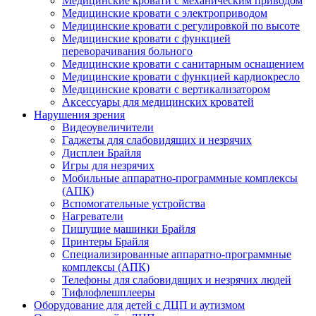
Медицинские кровати с механическим приводом
Медицинские кровати с электроприводом
Медицинские кровати с регулировкой по высоте
Медицинские кровати с функцией
переворачивания больного
Медицинские кровати с санитарным оснащением
Медицинские кровати с функцией кардиокресло
Медицинские кровати с вертикализатором
Аксессуары для медицинских кроватей
Нарушения зрения
Видеоувеличители
Гаджеты для слабовидящих и незрячих
Дисплеи Брайля
Игры для незрячих
Мобильные аппаратно-программные комплексы
(АПК)
Вспомогательные устройства
Нагреватели
Пишущие машинки Брайля
Принтеры Брайля
Специализированные аппаратно-программные
комплексы (АПК)
Телефоны для слабовидящих и незрячих людей
Тифлофлешплееры
Оборудование для детей с ДЦП и аутизмом