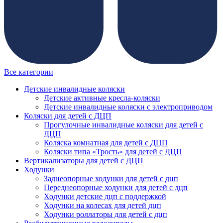
Все категории
Детские инвалидные коляски
Детские активные кресла-коляски
Детские инвалидные коляски с электроприводом
Коляски для детей с ДЦП
Прогулочные инвалидные коляски для детей с
ДЦП
Коляска комнатная для детей с ДЦП
Коляски типа «Трость» для детей с ДЦП
Вертикализаторы для детей с ДЦП
Ходунки
Заднеопорные ходунки для детей с дцп
Переднеопорные ходунки для детей с дцп
Ходунки детские дцп с поддержкой
Ходунки на колесах для детей дцп
Ходунки роллаторы для детей с дцп