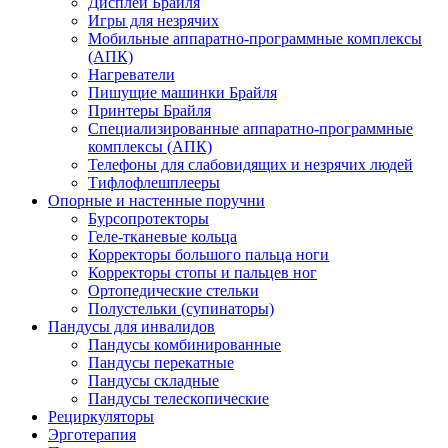
Дисплеи Брайля
Игры для незрячих
Мобильные аппаратно-программные комплексы
(АПК)
Нагреватели
Пишущие машинки Брайля
Принтеры Брайля
Специализированные аппаратно-программные
комплексы (АПК)
Телефоны для слабовидящих и незрячих людей
Тифлофлешплееры
Опорные и настенные поручни
Бурсопротекторы
Геле-тканевые кольца
Корректоры большого пальца ноги
Корректоры стопы и пальцев ног
Ортопедические стельки
Полустельки (супинаторы)
Пандусы для инвалидов
Пандусы комбинированные
Пандусы перекатные
Пандусы складные
Пандусы телескопические
Рециркуляторы
Эрготерапия