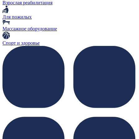
Взрослая реабилитация
Для пожилых
Массажное оборудование
Спорт и здоровье