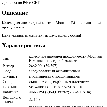
Доставка по РФ и СНГ
Описание
Колесо для инвалидной коляски Мountain Bike повышенной
проходимости.
Цена указана за комплект из двух колес с осями!
Характеристики
колесо повышенной проходимости Mountain
Тип
Bike для инвалидной коляски
Размер
24×2.00" (50-507)
Обод
анодированный алюминиевый
Ступица
алюминиевая с подшипниками
Спицы
стальные с перекрёстным плетением
Покрышка
Schwalbe Landcruiser KevlarGuard
Давление
40-65 PSI (2,8-4,6 кг/см²; 280-460 кПа)
Вес одного
2,216 кг
колеса
коляски Старт, Otto Bock, Meyra и др. (с осью