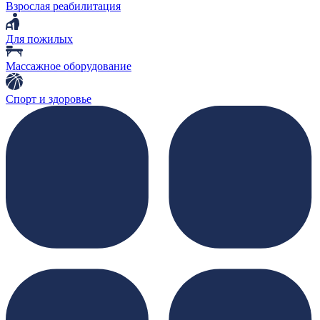
Взрослая реабилитация
Для пожилых
Массажное оборудование
Спорт и здоровье