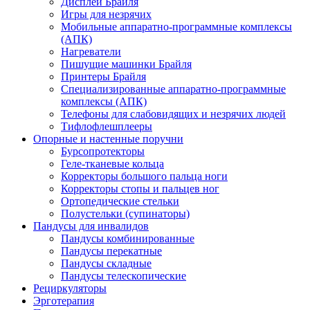
Дисплеи Брайля
Игры для незрячих
Мобильные аппаратно-программные комплексы
(АПК)
Нагреватели
Пишущие машинки Брайля
Принтеры Брайля
Специализированные аппаратно-программные
комплексы (АПК)
Телефоны для слабовидящих и незрячих людей
Тифлофлешплееры
Опорные и настенные поручни
Бурсопротекторы
Геле-тканевые кольца
Корректоры большого пальца ноги
Корректоры стопы и пальцев ног
Ортопедические стельки
Полустельки (супинаторы)
Пандусы для инвалидов
Пандусы комбинированные
Пандусы перекатные
Пандусы складные
Пандусы телескопические
Рециркуляторы
Эрготерапия