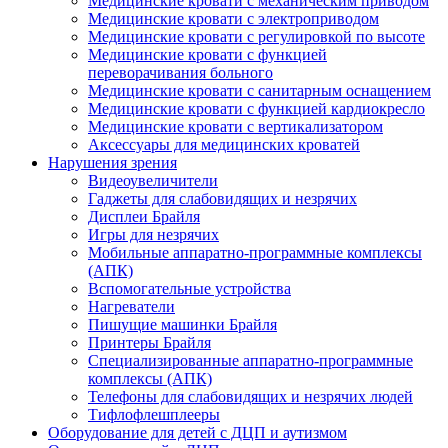
Медицинские кровати с механическим приводом
Медицинские кровати с электроприводом
Медицинские кровати с регулировкой по высоте
Медицинские кровати с функцией
переворачивания больного
Медицинские кровати с санитарным оснащением
Медицинские кровати с функцией кардиокресло
Медицинские кровати с вертикализатором
Аксессуары для медицинских кроватей
Нарушения зрения
Видеоувеличители
Гаджеты для слабовидящих и незрячих
Дисплеи Брайля
Игры для незрячих
Мобильные аппаратно-программные комплексы
(АПК)
Вспомогательные устройства
Нагреватели
Пишущие машинки Брайля
Принтеры Брайля
Специализированные аппаратно-программные
комплексы (АПК)
Телефоны для слабовидящих и незрячих людей
Тифлофлешплееры
Оборудование для детей с ДЦП и аутизмом