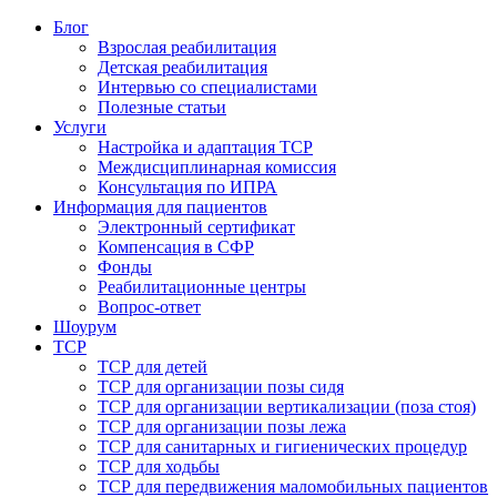
Блог
Взрослая реабилитация
Детская реабилитация
Интервью со специалистами
Полезные статьи
Услуги
Настройка и адаптация ТСР
Междисциплинарная комиссия
Консультация по ИПРА
Информация для пациентов
Электронный сертификат
Компенсация в СФР
Фонды
Реабилитационные центры
Вопрос-ответ
Шоурум
ТСР
ТСР для детей
ТСР для организации позы сидя
ТСР для организации вертикализации (поза стоя)
ТСР для организации позы лежа
ТСР для санитарных и гигиенических процедур
ТСР для ходьбы
ТСР для передвижения маломобильных пациентов