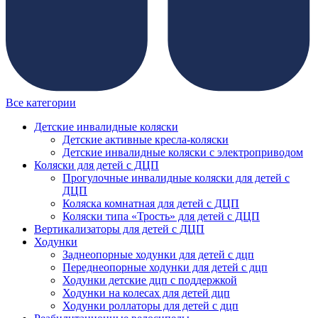
Все категории
Детские инвалидные коляски
Детские активные кресла-коляски
Детские инвалидные коляски с электроприводом
Коляски для детей с ДЦП
Прогулочные инвалидные коляски для детей с
ДЦП
Коляска комнатная для детей с ДЦП
Коляски типа «Трость» для детей с ДЦП
Вертикализаторы для детей с ДЦП
Ходунки
Заднеопорные ходунки для детей с дцп
Переднеопорные ходунки для детей с дцп
Ходунки детские дцп с поддержкой
Ходунки на колесах для детей дцп
Ходунки роллаторы для детей с дцп