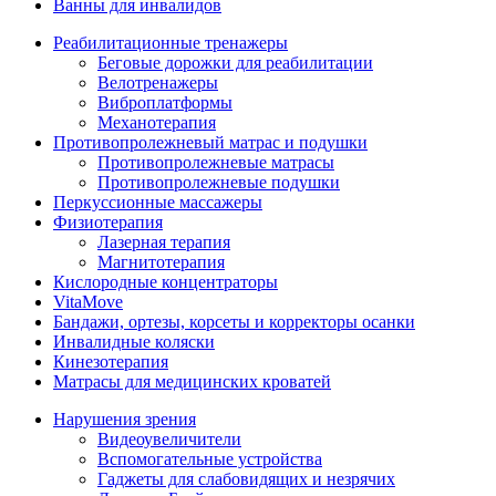
Ванны для инвалидов
Реабилитационные тренажеры
Беговые дорожки для реабилитации
Велотренажеры
Виброплатформы
Механотерапия
Противопролежневый матрас и подушки
Противопролежневые матрасы
Противопролежневые подушки
Перкуссионные массажеры
Физиотерапия
Лазерная терапия
Магнитотерапия
Кислородные концентраторы
VitaMove
Бандажи, ортезы, корсеты и корректоры осанки
Инвалидные коляски
Кинезотерапия
Матрасы для медицинских кроватей
Нарушения зрения
Видеоувеличители
Вспомогательные устройства
Гаджеты для слабовидящих и незрячих