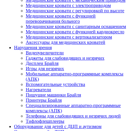
Медицинские кровати с механическим приводом
Медицинские кровати с электроприводом
Медицинские кровати с регулировкой по высоте
Медицинские кровати с функцией
переворачивания больного
Медицинские кровати с санитарным оснащением
Медицинские кровати с функцией кардиокресло
Медицинские кровати с вертикализатором
Аксессуары для медицинских кроватей
Нарушения зрения
Видеоувеличители
Гаджеты для слабовидящих и незрячих
Дисплеи Брайля
Игры для незрячих
Мобильные аппаратно-программные комплексы
(АПК)
Вспомогательные устройства
Нагреватели
Пишущие машинки Брайля
Принтеры Брайля
Специализированные аппаратно-программные
комплексы (АПК)
Телефоны для слабовидящих и незрячих людей
Тифлофлешплееры
Оборудование для детей с ДЦП и аутизмом