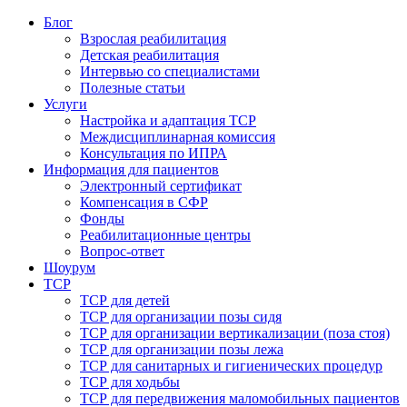
Блог
Взрослая реабилитация
Детская реабилитация
Интервью со специалистами
Полезные статьи
Услуги
Настройка и адаптация ТСР
Междисциплинарная комиссия
Консультация по ИПРА
Информация для пациентов
Электронный сертификат
Компенсация в СФР
Фонды
Реабилитационные центры
Вопрос-ответ
Шоурум
ТСР
ТСР для детей
ТСР для организации позы сидя
ТСР для организации вертикализации (поза стоя)
ТСР для организации позы лежа
ТСР для санитарных и гигиенических процедур
ТСР для ходьбы
ТСР для передвижения маломобильных пациентов