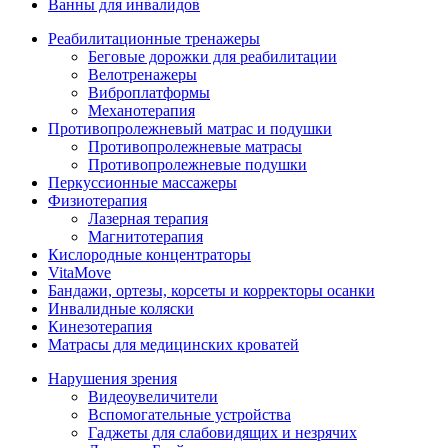
Ванны для инвалидов
Реабилитационные тренажеры
Беговые дорожки для реабилитации
Велотренажеры
Виброплатформы
Механотерапия
Противопролежневый матрас и подушки
Противопролежневые матрасы
Противопролежневые подушки
Перкуссионные массажеры
Физиотерапия
Лазерная терапия
Магнитотерапия
Кислородные концентраторы
VitaMove
Бандажи, ортезы, корсеты и корректоры осанки
Инвалидные коляски
Кинезотерапия
Матрасы для медицинских кроватей
Нарушения зрения
Видеоувеличители
Вспомогательные устройства
Гаджеты для слабовидящих и незрячих