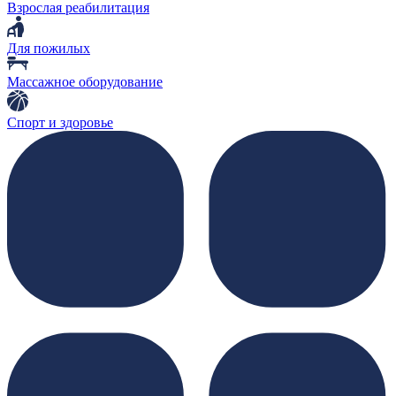
Взрослая реабилитация
Для пожилых
Массажное оборудование
Спорт и здоровье