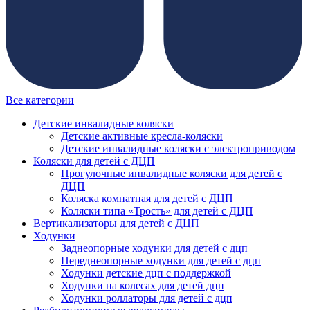
Все категории
Детские инвалидные коляски
Детские активные кресла-коляски
Детские инвалидные коляски с электроприводом
Коляски для детей с ДЦП
Прогулочные инвалидные коляски для детей с
ДЦП
Коляска комнатная для детей с ДЦП
Коляски типа «Трость» для детей с ДЦП
Вертикализаторы для детей с ДЦП
Ходунки
Заднеопорные ходунки для детей с дцп
Переднеопорные ходунки для детей с дцп
Ходунки детские дцп с поддержкой
Ходунки на колесах для детей дцп
Ходунки роллаторы для детей с дцп