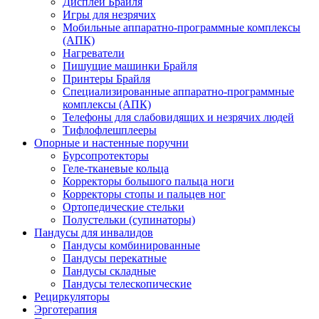
Дисплеи Брайля
Игры для незрячих
Мобильные аппаратно-программные комплексы
(АПК)
Нагреватели
Пишущие машинки Брайля
Принтеры Брайля
Специализированные аппаратно-программные
комплексы (АПК)
Телефоны для слабовидящих и незрячих людей
Тифлофлешплееры
Опорные и настенные поручни
Бурсопротекторы
Геле-тканевые кольца
Корректоры большого пальца ноги
Корректоры стопы и пальцев ног
Ортопедические стельки
Полустельки (супинаторы)
Пандусы для инвалидов
Пандусы комбинированные
Пандусы перекатные
Пандусы складные
Пандусы телескопические
Рециркуляторы
Эрготерапия