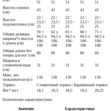
51
51
51
51
51
Высота спинки
43
43
43
43
43
(см)
22 /
22 /
22 /
22 /
22 /
Высота
23,5 /
23,5 /
23,5 /
23,5 /
23,5 /
подлокотника (см)
25
25
25
25
25
59 ×
62 x
65 ×
68 ×
71 ×
Общие размеры
94,5 x
94,5 x
94,5 x
94,5 x
94,5 x
ширина*х высота
106–
106–
106–
106–
106–
х длина (см)
108
108
108
108
108
Общая длина без
80
80
80
80
80
опоры для ног (см)
Ширина в
сложенном виде
31
31
31
31
31
(см)
Макс. вес
130
130
130
130
130
пользователя (кг)
Тормоз
Стояночный тормоз / Барабанный тормоз
Вес* (кг)
18,1
18,3
18,5
19,3
20,25
Технические характеристики:
Значение
Характеристики