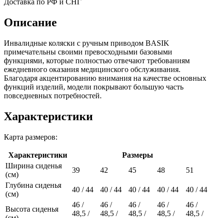
Доставка по РФ и СНГ
Описание
Инвалидные коляски с ручным приводом BASIK
примечательны своими превосходными базовыми
функциями, которые полностью отвечают требованиям
ежедневного оказания медицинского обслуживания.
Благодаря акцентированию внимания на качестве основных
функций изделий, модели покрывают большую часть
повседневных потребностей.
Характеристики
Карта размеров:
Характеристики
Размеры
Ширина сиденья
39
42
45
48
51
(см)
Глубина сиденья
40 / 44
40 / 44
40 / 44
40 / 44
40 / 44
(см)
46 /
46 /
46 /
46 /
46 /
Высота сиденья
48,5 /
48,5 /
48,5 /
48,5 /
48,5 /
(см)