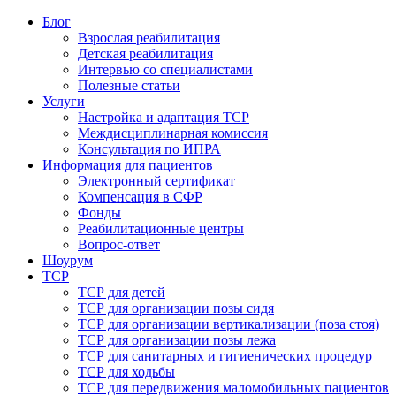
Блог
Взрослая реабилитация
Детская реабилитация
Интервью со специалистами
Полезные статьи
Услуги
Настройка и адаптация ТСР
Междисциплинарная комиссия
Консультация по ИПРА
Информация для пациентов
Электронный сертификат
Компенсация в СФР
Фонды
Реабилитационные центры
Вопрос-ответ
Шоурум
ТСР
ТСР для детей
ТСР для организации позы сидя
ТСР для организации вертикализации (поза стоя)
ТСР для организации позы лежа
ТСР для санитарных и гигиенических процедур
ТСР для ходьбы
ТСР для передвижения маломобильных пациентов