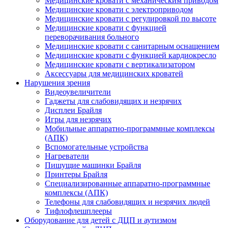
Медицинские кровати с механическим приводом
Медицинские кровати с электроприводом
Медицинские кровати с регулировкой по высоте
Медицинские кровати с функцией
переворачивания больного
Медицинские кровати с санитарным оснащением
Медицинские кровати с функцией кардиокресло
Медицинские кровати с вертикализатором
Аксессуары для медицинских кроватей
Нарушения зрения
Видеоувеличители
Гаджеты для слабовидящих и незрячих
Дисплеи Брайля
Игры для незрячих
Мобильные аппаратно-программные комплексы
(АПК)
Вспомогательные устройства
Нагреватели
Пишущие машинки Брайля
Принтеры Брайля
Специализированные аппаратно-программные
комплексы (АПК)
Телефоны для слабовидящих и незрячих людей
Тифлофлешплееры
Оборудование для детей с ДЦП и аутизмом