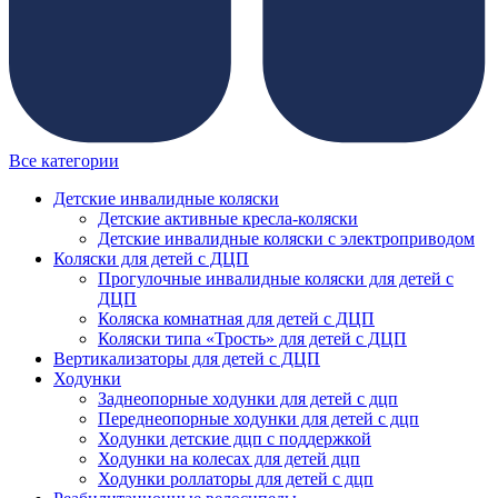
Все категории
Детские инвалидные коляски
Детские активные кресла-коляски
Детские инвалидные коляски с электроприводом
Коляски для детей с ДЦП
Прогулочные инвалидные коляски для детей с
ДЦП
Коляска комнатная для детей с ДЦП
Коляски типа «Трость» для детей с ДЦП
Вертикализаторы для детей с ДЦП
Ходунки
Заднеопорные ходунки для детей с дцп
Переднеопорные ходунки для детей с дцп
Ходунки детские дцп с поддержкой
Ходунки на колесах для детей дцп
Ходунки роллаторы для детей с дцп