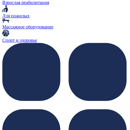
Взрослая реабилитация
Для пожилых
Массажное оборудование
Спорт и здоровье