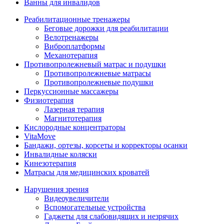
Ванны для инвалидов
Реабилитационные тренажеры
Беговые дорожки для реабилитации
Велотренажеры
Виброплатформы
Механотерапия
Противопролежневый матрас и подушки
Противопролежневые матрасы
Противопролежневые подушки
Перкуссионные массажеры
Физиотерапия
Лазерная терапия
Магнитотерапия
Кислородные концентраторы
VitaMove
Бандажи, ортезы, корсеты и корректоры осанки
Инвалидные коляски
Кинезотерапия
Матрасы для медицинских кроватей
Нарушения зрения
Видеоувеличители
Вспомогательные устройства
Гаджеты для слабовидящих и незрячих