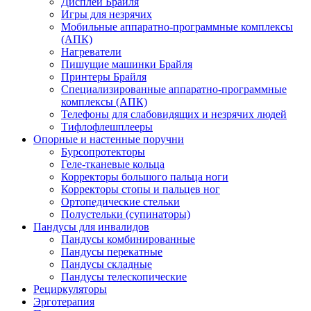
Дисплеи Брайля
Игры для незрячих
Мобильные аппаратно-программные комплексы
(АПК)
Нагреватели
Пишущие машинки Брайля
Принтеры Брайля
Специализированные аппаратно-программные
комплексы (АПК)
Телефоны для слабовидящих и незрячих людей
Тифлофлешплееры
Опорные и настенные поручни
Бурсопротекторы
Геле-тканевые кольца
Корректоры большого пальца ноги
Корректоры стопы и пальцев ног
Ортопедические стельки
Полустельки (супинаторы)
Пандусы для инвалидов
Пандусы комбинированные
Пандусы перекатные
Пандусы складные
Пандусы телескопические
Рециркуляторы
Эрготерапия