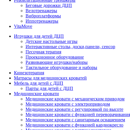
Реабилитационные тренажеры
Беговые дорожки ДЦП
Велотренажеры
Виброплатформы
Иппотренажеры
VitaMove
Игрушки для детей ДЦП
Детские настольные игры
Интерактивные столы, доски,панели, сенсор
Песочная терапия
Проекционное оборудование
Развивающие игрушки/наборы
Тактильное оборудование и наборы
Кинезотерапия
Матрасы для медицинских кроватей
Мебель для детей с ДЦП
Парты для детей с ДЦП
Медицинские кровати
Медицинские кровати с механическим приводом
Медицинские кровати с электроприводом
Медицинские кровати с регулировкой по высоте
Медицинские кровати с функцией переворачивания
Медицинские кровати с санитарным оснащением
Медицинские кровати с функцией кардиокресло