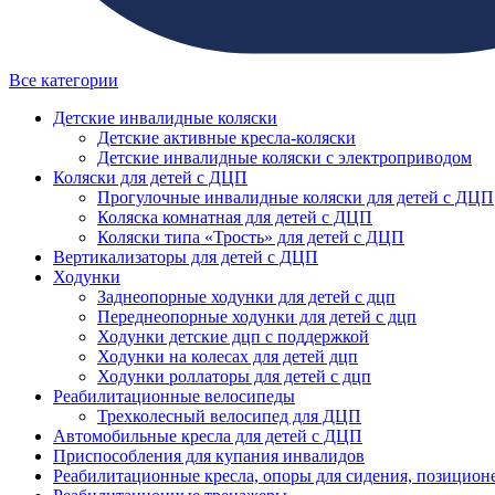
Все категории
Детские инвалидные коляски
Детские активные кресла-коляски
Детские инвалидные коляски с электроприводом
Коляски для детей с ДЦП
Прогулочные инвалидные коляски для детей с ДЦП
Коляска комнатная для детей с ДЦП
Коляски типа «Трость» для детей с ДЦП
Вертикализаторы для детей с ДЦП
Ходунки
Заднеопорные ходунки для детей с дцп
Переднеопорные ходунки для детей с дцп
Ходунки детские дцп с поддержкой
Ходунки на колесах для детей дцп
Ходунки роллаторы для детей с дцп
Реабилитационные велосипеды
Трехколесный велосипед для ДЦП
Автомобильные кресла для детей с ДЦП
Приспособления для купания инвалидов
Реабилитационные кресла, опоры для сидения, позицион