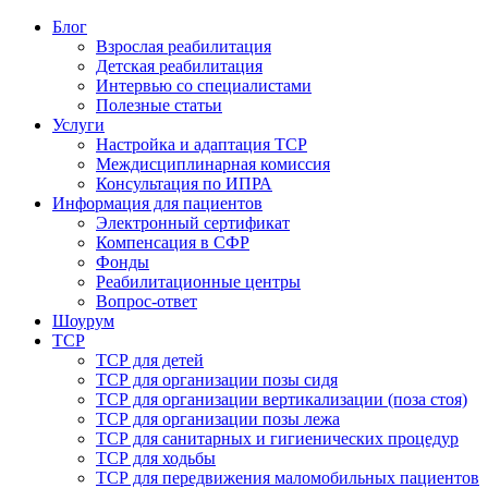
Блог
Взрослая реабилитация
Детская реабилитация
Интервью со специалистами
Полезные статьи
Услуги
Настройка и адаптация ТСР
Междисциплинарная комиссия
Консультация по ИПРА
Информация для пациентов
Электронный сертификат
Компенсация в СФР
Фонды
Реабилитационные центры
Вопрос-ответ
Шоурум
ТСР
ТСР для детей
ТСР для организации позы сидя
ТСР для организации вертикализации (поза стоя)
ТСР для организации позы лежа
ТСР для санитарных и гигиенических процедур
ТСР для ходьбы
ТСР для передвижения маломобильных пациентов