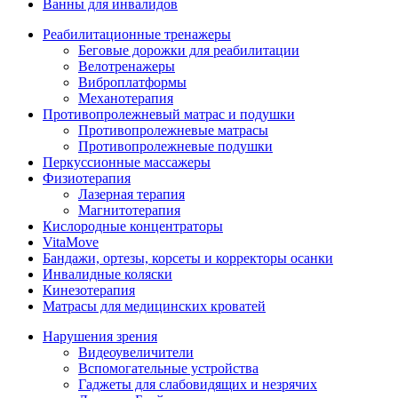
Ванны для инвалидов
Реабилитационные тренажеры
Беговые дорожки для реабилитации
Велотренажеры
Виброплатформы
Механотерапия
Противопролежневый матрас и подушки
Противопролежневые матрасы
Противопролежневые подушки
Перкуссионные массажеры
Физиотерапия
Лазерная терапия
Магнитотерапия
Кислородные концентраторы
VitaMove
Бандажи, ортезы, корсеты и корректоры осанки
Инвалидные коляски
Кинезотерапия
Матрасы для медицинских кроватей
Нарушения зрения
Видеоувеличители
Вспомогательные устройства
Гаджеты для слабовидящих и незрячих