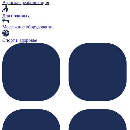
Взрослая реабилитация
Для пожилых
Массажное оборудование
Спорт и здоровье