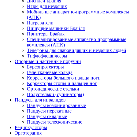
Дисплеи Брайля
Игры для незрячих
Мобильные аппаратно-программные комплексы
(АПК)
Нагреватели
Пишущие машинки Брайля
Принтеры Брайля
Специализированные аппаратно-программные
комплексы (АПК)
Телефоны для слабовидящих и незрячих людей
Тифлофлешплееры
Опорные и настенные поручни
Бурсопротекторы
Геле-тканевые кольца
Корректоры большого пальца ноги
Корректоры стопы и пальцев ног
Ортопедические стельки
Полустельки (супинаторы)
Пандусы для инвалидов
Пандусы комбинированные
Пандусы перекатные
Пандусы складные
Пандусы телескопические
Рециркуляторы
Эрготерапия