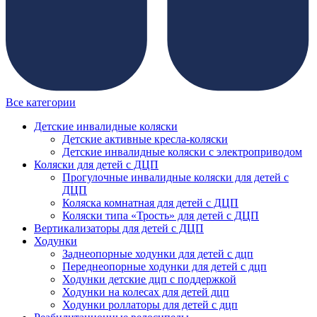
Все категории
Детские инвалидные коляски
Детские активные кресла-коляски
Детские инвалидные коляски с электроприводом
Коляски для детей с ДЦП
Прогулочные инвалидные коляски для детей с
ДЦП
Коляска комнатная для детей с ДЦП
Коляски типа «Трость» для детей с ДЦП
Вертикализаторы для детей с ДЦП
Ходунки
Заднеопорные ходунки для детей с дцп
Переднеопорные ходунки для детей с дцп
Ходунки детские дцп с поддержкой
Ходунки на колесах для детей дцп
Ходунки роллаторы для детей с дцп