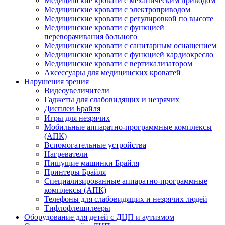
Медицинские кровати с механическим приводом
Медицинские кровати с электроприводом
Медицинские кровати с регулировкой по высоте
Медицинские кровати с функцией
переворачивания больного
Медицинские кровати с санитарным оснащением
Медицинские кровати с функцией кардиокресло
Медицинские кровати с вертикализатором
Аксессуары для медицинских кроватей
Нарушения зрения
Видеоувеличители
Гаджеты для слабовидящих и незрячих
Дисплеи Брайля
Игры для незрячих
Мобильные аппаратно-программные комплексы
(АПК)
Вспомогательные устройства
Нагреватели
Пишущие машинки Брайля
Принтеры Брайля
Специализированные аппаратно-программные
комплексы (АПК)
Телефоны для слабовидящих и незрячих людей
Тифлофлешплееры
Оборудование для детей с ДЦП и аутизмом