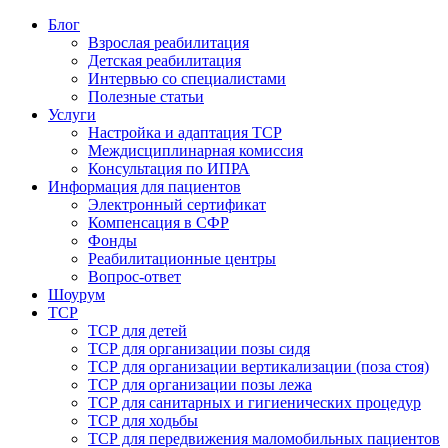
Блог
Взрослая реабилитация
Детская реабилитация
Интервью со специалистами
Полезные статьи
Услуги
Настройка и адаптация ТСР
Междисциплинарная комиссия
Консультация по ИПРА
Информация для пациентов
Электронный сертификат
Компенсация в СФР
Фонды
Реабилитационные центры
Вопрос-ответ
Шоурум
ТСР
ТСР для детей
ТСР для организации позы сидя
ТСР для организации вертикализации (поза стоя)
ТСР для организации позы лежа
ТСР для санитарных и гигиенических процедур
ТСР для ходьбы
ТСР для передвижения маломобильных пациентов