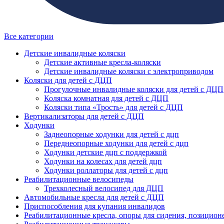
Все категории
Детские инвалидные коляски
Детские активные кресла-коляски
Детские инвалидные коляски с электроприводом
Коляски для детей с ДЦП
Прогулочные инвалидные коляски для детей с ДЦП
Коляска комнатная для детей с ДЦП
Коляски типа «Трость» для детей с ДЦП
Вертикализаторы для детей с ДЦП
Ходунки
Заднеопорные ходунки для детей с дцп
Переднеопорные ходунки для детей с дцп
Ходунки детские дцп с поддержкой
Ходунки на колесах для детей дцп
Ходунки роллаторы для детей с дцп
Реабилитационные велосипеды
Трехколесный велосипед для ДЦП
Автомобильные кресла для детей с ДЦП
Приспособления для купания инвалидов
Реабилитационные кресла, опоры для сидения, позицион