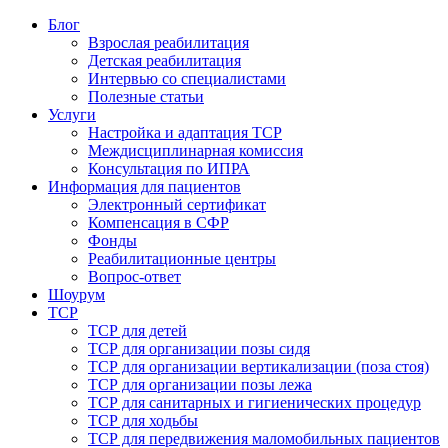
Блог
Взрослая реабилитация
Детская реабилитация
Интервью со специалистами
Полезные статьи
Услуги
Настройка и адаптация ТСР
Междисциплинарная комиссия
Консультация по ИПРА
Информация для пациентов
Электронный сертификат
Компенсация в СФР
Фонды
Реабилитационные центры
Вопрос-ответ
Шоурум
ТСР
ТСР для детей
ТСР для организации позы сидя
ТСР для организации вертикализации (поза стоя)
ТСР для организации позы лежа
ТСР для санитарных и гигиенических процедур
ТСР для ходьбы
ТСР для передвижения маломобильных пациентов