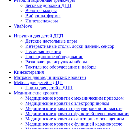
Реабилитационные тренажеры
Беговые дорожки ДЦП
Велотренажеры
Виброплатформы
Иппотренажеры
VitaMove
Игрушки для детей ДЦП
Детские настольные игры
Интерактивные столы, доски,панели, сенсор
Песочная терапия
Проекционное оборудование
Развивающие игрушки/наборы
Тактильное оборудование и наборы
Кинезотерапия
Матрасы для медицинских кроватей
Мебель для детей с ДЦП
Парты для детей с ДЦП
Медицинские кровати
Медицинские кровати с механическим приводом
Медицинские кровати с электроприводом
Медицинские кровати с регулировкой по высоте
Медицинские кровати с функцией переворачивания
Медицинские кровати с санитарным оснащением
Медицинские кровати с функцией кардиокресло