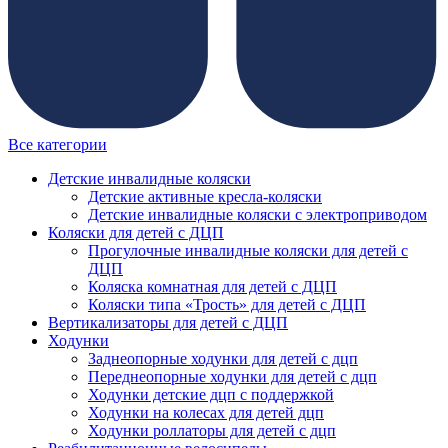
Все категории
Детские инвалидные коляски
Детские активные кресла-коляски
Детские инвалидные коляски с электроприводом
Коляски для детей с ДЦП
Прогулочные инвалидные коляски для детей с
ДЦП
Коляска комнатная для детей с ДЦП
Коляски типа «Трость» для детей с ДЦП
Вертикализаторы для детей с ДЦП
Ходунки
Заднеопорные ходунки для детей с дцп
Переднеопорные ходунки для детей с дцп
Ходунки детские дцп с поддержкой
Ходунки на колесах для детей дцп
Ходунки роллаторы для детей с дцп