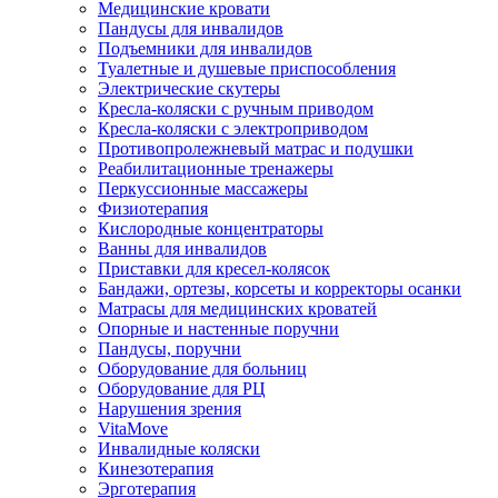
Медицинские кровати
Пандусы для инвалидов
Подъемники для инвалидов
Туалетные и душевые приспособления
Электрические скутеры
Кресла-коляски с ручным приводом
Кресла-коляски с электроприводом
Противопролежневый матрас и подушки
Реабилитационные тренажеры
Перкуссионные массажеры
Физиотерапия
Кислородные концентраторы
Ванны для инвалидов
Приставки для кресел-колясок
Бандажи, ортезы, корсеты и корректоры осанки
Матрасы для медицинских кроватей
Опорные и настенные поручни
Пандусы, поручни
Оборудование для больниц
Оборудование для РЦ
Нарушения зрения
VitaMove
Инвалидные коляски
Кинезотерапия
Эрготерапия