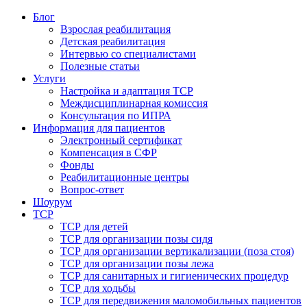
Блог
Взрослая реабилитация
Детская реабилитация
Интервью со специалистами
Полезные статьи
Услуги
Настройка и адаптация ТСР
Междисциплинарная комиссия
Консультация по ИПРА
Информация для пациентов
Электронный сертификат
Компенсация в СФР
Фонды
Реабилитационные центры
Вопрос-ответ
Шоурум
ТСР
ТСР для детей
ТСР для организации позы сидя
ТСР для организации вертикализации (поза стоя)
ТСР для организации позы лежа
ТСР для санитарных и гигиенических процедур
ТСР для ходьбы
ТСР для передвижения маломобильных пациентов