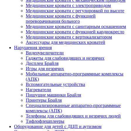
Медицинские кровати с механическим приводом
Медицинские кровати с электроприводом
Медицинские кровати с регулировкой по высоте
Медицинские кровати с функцией
переворачивания больного
Медицинские кровати с санитарным оснащением
Медицинские кровати с функцией кардиокресло
Медицинские кровати с вертикализатором
Аксессуары для медицинских кроватей
Нарушения зрения
Видеоувеличители
Гаджеты для слабовидящих и незрячих
Дисплеи Брайля
Игры для незрячих
Мобильные аппаратно-программные комплексы
(АПК)
Вспомогательные устройства
Нагреватели
Пишущие машинки Брайля
Принтеры Брайля
Специализированные аппаратно-программные
комплексы (АПК)
Телефоны для слабовидящих и незрячих людей
Тифлофлешплееры
Оборудование для детей с ДЦП и аутизмом