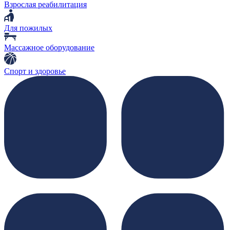
Взрослая реабилитация
Для пожилых
Массажное оборудование
Спорт и здоровье