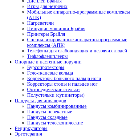
Дисплеи Брайля
Игры для незрячих
Мобильные аппаратно-программные комплексы
(АПК)
Нагреватели
Пишущие машинки Брайля
Принтеры Брайля
Специализированные аппаратно-программные
комплексы (АПК)
Телефоны для слабовидящих и незрячих людей
Тифлофлешплееры
Опорные и настенные поручни
Бурсопротекторы
Геле-тканевые кольца
Корректоры большого пальца ноги
Корректоры стопы и пальцев ног
Ортопедические стельки
Полустельки (супинаторы)
Пандусы для инвалидов
Пандусы комбинированные
Пандусы перекатные
Пандусы складные
Пандусы телескопические
Рециркуляторы
Эрготерапия