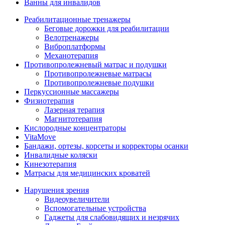
Ванны для инвалидов
Реабилитационные тренажеры
Беговые дорожки для реабилитации
Велотренажеры
Виброплатформы
Механотерапия
Противопролежневый матрас и подушки
Противопролежневые матрасы
Противопролежневые подушки
Перкуссионные массажеры
Физиотерапия
Лазерная терапия
Магнитотерапия
Кислородные концентраторы
VitaMove
Бандажи, ортезы, корсеты и корректоры осанки
Инвалидные коляски
Кинезотерапия
Матрасы для медицинских кроватей
Нарушения зрения
Видеоувеличители
Вспомогательные устройства
Гаджеты для слабовидящих и незрячих