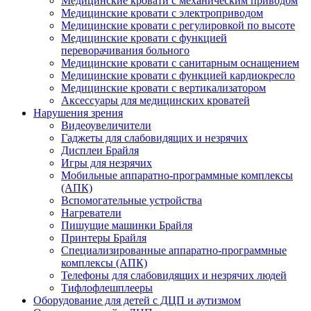
Медицинские кровати с механическим приводом
Медицинские кровати с электроприводом
Медицинские кровати с регулировкой по высоте
Медицинские кровати с функцией
переворачивания больного
Медицинские кровати с санитарным оснащением
Медицинские кровати с функцией кардиокресло
Медицинские кровати с вертикализатором
Аксессуары для медицинских кроватей
Нарушения зрения
Видеоувеличители
Гаджеты для слабовидящих и незрячих
Дисплеи Брайля
Игры для незрячих
Мобильные аппаратно-программные комплексы
(АПК)
Вспомогательные устройства
Нагреватели
Пишущие машинки Брайля
Принтеры Брайля
Специализированные аппаратно-программные
комплексы (АПК)
Телефоны для слабовидящих и незрячих людей
Тифлофлешплееры
Оборудование для детей с ДЦП и аутизмом