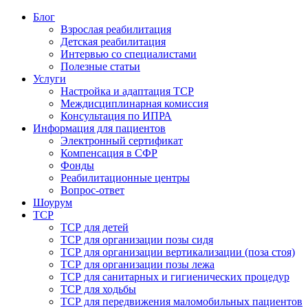
Блог
Взрослая реабилитация
Детская реабилитация
Интервью со специалистами
Полезные статьи
Услуги
Настройка и адаптация ТСР
Междисциплинарная комиссия
Консультация по ИПРА
Информация для пациентов
Электронный сертификат
Компенсация в СФР
Фонды
Реабилитационные центры
Вопрос-ответ
Шоурум
ТСР
ТСР для детей
ТСР для организации позы сидя
ТСР для организации вертикализации (поза стоя)
ТСР для организации позы лежа
ТСР для санитарных и гигиенических процедур
ТСР для ходьбы
ТСР для передвижения маломобильных пациентов