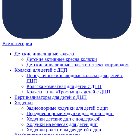
Все категории
Детские инвалидные коляски
Детские активные кресла-коляски
Детские инвалидные коляски с электроприводом
Коляски для детей с ДЦП
Прогулочные инвалидные коляски для детей с
ДЦП
Коляска комнатная для детей с ДЦП
Коляски типа «Трость» для детей с ДЦП
Вертикализаторы для детей с ДЦП
Ходунки
Заднеопорные ходунки для детей с дцп
Переднеопорные ходунки для детей с дцп
Ходунки детские дцп с поддержкой
Ходунки на колесах для детей дцп
Ходунки роллаторы для детей с дцп