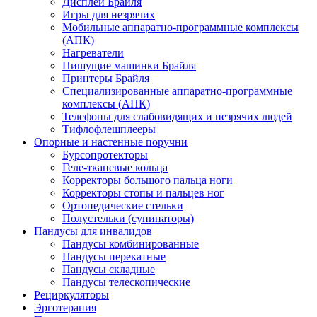
Дисплеи Брайля
Игры для незрячих
Мобильные аппаратно-программные комплексы
(АПК)
Нагреватели
Пишущие машинки Брайля
Принтеры Брайля
Специализированные аппаратно-программные
комплексы (АПК)
Телефоны для слабовидящих и незрячих людей
Тифлофлешплееры
Опорные и настенные поручни
Бурсопротекторы
Геле-тканевые кольца
Корректоры большого пальца ноги
Корректоры стопы и пальцев ног
Ортопедические стельки
Полустельки (супинаторы)
Пандусы для инвалидов
Пандусы комбинированные
Пандусы перекатные
Пандусы складные
Пандусы телескопические
Рециркуляторы
Эрготерапия