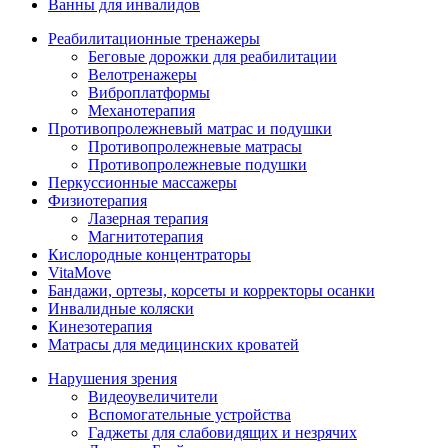
Ванны для инвалидов
Реабилитационные тренажеры
Беговые дорожки для реабилитации
Велотренажеры
Виброплатформы
Механотерапия
Противопролежневый матрас и подушки
Противопролежневые матрасы
Противопролежневые подушки
Перкуссионные массажеры
Физиотерапия
Лазерная терапия
Магнитотерапия
Кислородные концентраторы
VitaMove
Бандажи, ортезы, корсеты и корректоры осанки
Инвалидные коляски
Кинезотерапия
Матрасы для медицинских кроватей
Нарушения зрения
Видеоувеличители
Вспомогательные устройства
Гаджеты для слабовидящих и незрячих