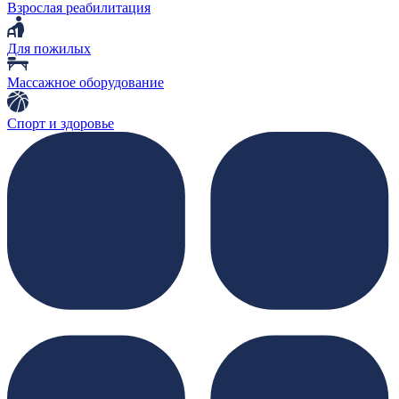
Взрослая реабилитация
Для пожилых
Массажное оборудование
Спорт и здоровье