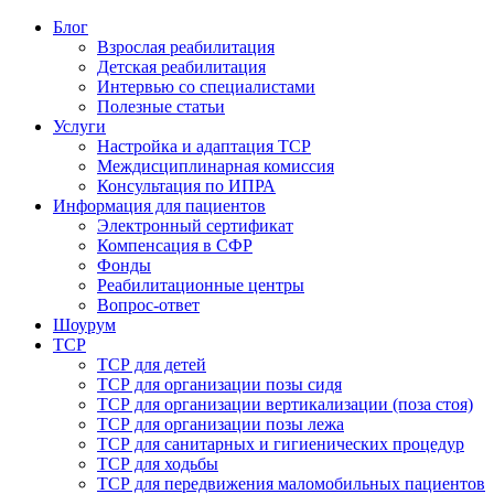
Блог
Взрослая реабилитация
Детская реабилитация
Интервью со специалистами
Полезные статьи
Услуги
Настройка и адаптация ТСР
Междисциплинарная комиссия
Консультация по ИПРА
Информация для пациентов
Электронный сертификат
Компенсация в СФР
Фонды
Реабилитационные центры
Вопрос-ответ
Шоурум
ТСР
ТСР для детей
ТСР для организации позы сидя
ТСР для организации вертикализации (поза стоя)
ТСР для организации позы лежа
ТСР для санитарных и гигиенических процедур
ТСР для ходьбы
ТСР для передвижения маломобильных пациентов