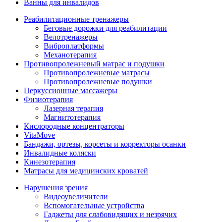
Ванны для инвалидов
Реабилитационные тренажеры
Беговые дорожки для реабилитации
Велотренажеры
Виброплатформы
Механотерапия
Противопролежневый матрас и подушки
Противопролежневые матрасы
Противопролежневые подушки
Перкуссионные массажеры
Физиотерапия
Лазерная терапия
Магнитотерапия
Кислородные концентраторы
VitaMove
Бандажи, ортезы, корсеты и корректоры осанки
Инвалидные коляски
Кинезотерапия
Матрасы для медицинских кроватей
Нарушения зрения
Видеоувеличители
Вспомогательные устройства
Гаджеты для слабовидящих и незрячих