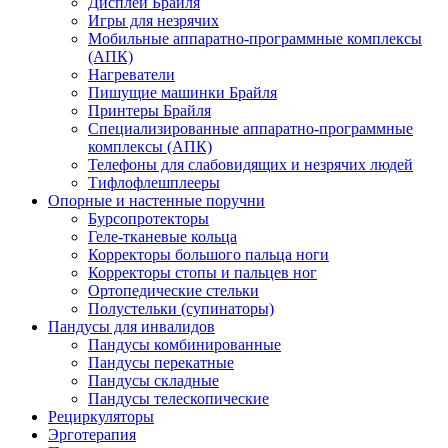
Дисплеи Брайля
Игры для незрячих
Мобильные аппаратно-программные комплексы
(АПК)
Нагреватели
Пишущие машинки Брайля
Принтеры Брайля
Специализированные аппаратно-программные
комплексы (АПК)
Телефоны для слабовидящих и незрячих людей
Тифлофлешплееры
Опорные и настенные поручни
Бурсопротекторы
Геле-тканевые кольца
Корректоры большого пальца ноги
Корректоры стопы и пальцев ног
Ортопедические стельки
Полустельки (супинаторы)
Пандусы для инвалидов
Пандусы комбинированные
Пандусы перекатные
Пандусы складные
Пандусы телескопические
Рециркуляторы
Эрготерапия