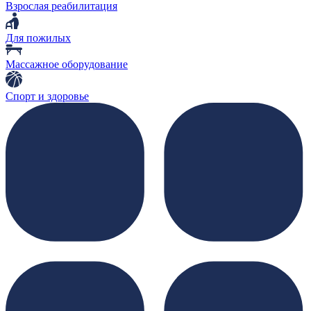
Взрослая реабилитация
Для пожилых
Массажное оборудование
Спорт и здоровье