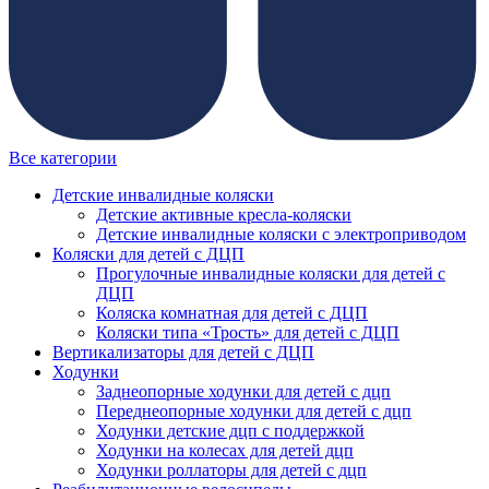
Все категории
Детские инвалидные коляски
Детские активные кресла-коляски
Детские инвалидные коляски с электроприводом
Коляски для детей с ДЦП
Прогулочные инвалидные коляски для детей с
ДЦП
Коляска комнатная для детей с ДЦП
Коляски типа «Трость» для детей с ДЦП
Вертикализаторы для детей с ДЦП
Ходунки
Заднеопорные ходунки для детей с дцп
Переднеопорные ходунки для детей с дцп
Ходунки детские дцп с поддержкой
Ходунки на колесах для детей дцп
Ходунки роллаторы для детей с дцп