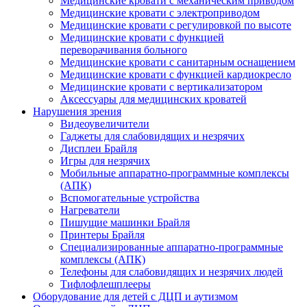
Медицинские кровати с механическим приводом
Медицинские кровати с электроприводом
Медицинские кровати с регулировкой по высоте
Медицинские кровати с функцией
переворачивания больного
Медицинские кровати с санитарным оснащением
Медицинские кровати с функцией кардиокресло
Медицинские кровати с вертикализатором
Аксессуары для медицинских кроватей
Нарушения зрения
Видеоувеличители
Гаджеты для слабовидящих и незрячих
Дисплеи Брайля
Игры для незрячих
Мобильные аппаратно-программные комплексы
(АПК)
Вспомогательные устройства
Нагреватели
Пишущие машинки Брайля
Принтеры Брайля
Специализированные аппаратно-программные
комплексы (АПК)
Телефоны для слабовидящих и незрячих людей
Тифлофлешплееры
Оборудование для детей с ДЦП и аутизмом