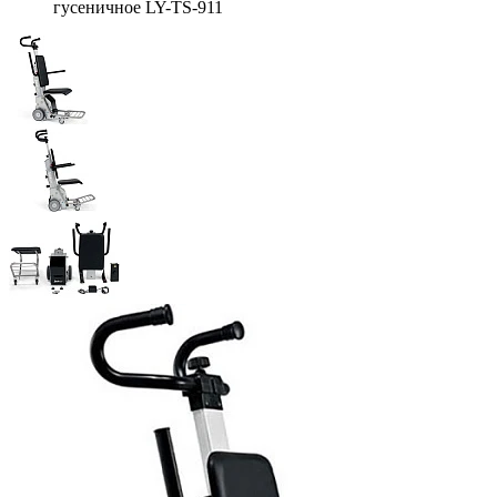
гусеничное LY-TS-911