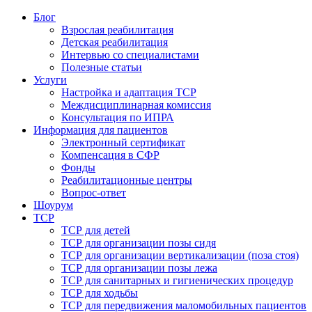
Блог
Взрослая реабилитация
Детская реабилитация
Интервью со специалистами
Полезные статьи
Услуги
Настройка и адаптация ТСР
Междисциплинарная комиссия
Консультация по ИПРА
Информация для пациентов
Электронный сертификат
Компенсация в СФР
Фонды
Реабилитационные центры
Вопрос-ответ
Шоурум
ТСР
ТСР для детей
ТСР для организации позы сидя
ТСР для организации вертикализации (поза стоя)
ТСР для организации позы лежа
ТСР для санитарных и гигиенических процедур
ТСР для ходьбы
ТСР для передвижения маломобильных пациентов