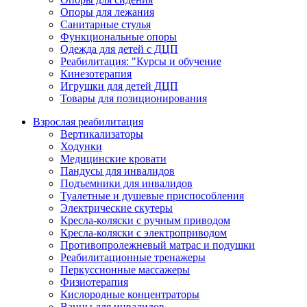
Опоры для лежания
Санитарные стулья
Функциональные опоры
Одежда для детей с ДЦП
Реабилитация: "Курсы и обучение
Кинезотерапия
Игрушки для детей ДЦП
Товары для позиционирования
Взрослая реабилитация
Вертикализаторы
Ходунки
Медицинские кровати
Пандусы для инвалидов
Подъемники для инвалидов
Туалетные и душевые приспособления
Электрические скутеры
Кресла-коляски с ручным приводом
Кресла-коляски с электроприводом
Противопролежневый матрас и подушки
Реабилитационные тренажеры
Перкуссионные массажеры
Физиотерапия
Кислородные концентраторы
Ванны для инвалидов