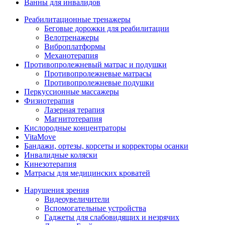
Ванны для инвалидов
Реабилитационные тренажеры
Беговые дорожки для реабилитации
Велотренажеры
Виброплатформы
Механотерапия
Противопролежневый матрас и подушки
Противопролежневые матрасы
Противопролежневые подушки
Перкуссионные массажеры
Физиотерапия
Лазерная терапия
Магнитотерапия
Кислородные концентраторы
VitaMove
Бандажи, ортезы, корсеты и корректоры осанки
Инвалидные коляски
Кинезотерапия
Матрасы для медицинских кроватей
Нарушения зрения
Видеоувеличители
Вспомогательные устройства
Гаджеты для слабовидящих и незрячих