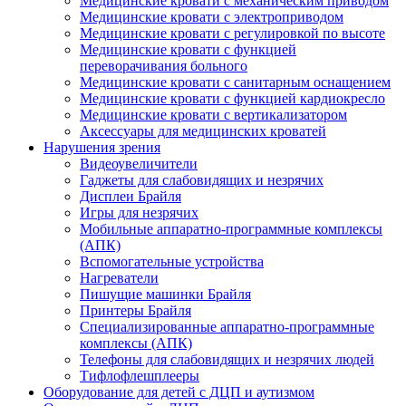
Медицинские кровати с механическим приводом
Медицинские кровати с электроприводом
Медицинские кровати с регулировкой по высоте
Медицинские кровати с функцией
переворачивания больного
Медицинские кровати с санитарным оснащением
Медицинские кровати с функцией кардиокресло
Медицинские кровати с вертикализатором
Аксессуары для медицинских кроватей
Нарушения зрения
Видеоувеличители
Гаджеты для слабовидящих и незрячих
Дисплеи Брайля
Игры для незрячих
Мобильные аппаратно-программные комплексы
(АПК)
Вспомогательные устройства
Нагреватели
Пишущие машинки Брайля
Принтеры Брайля
Специализированные аппаратно-программные
комплексы (АПК)
Телефоны для слабовидящих и незрячих людей
Тифлофлешплееры
Оборудование для детей с ДЦП и аутизмом