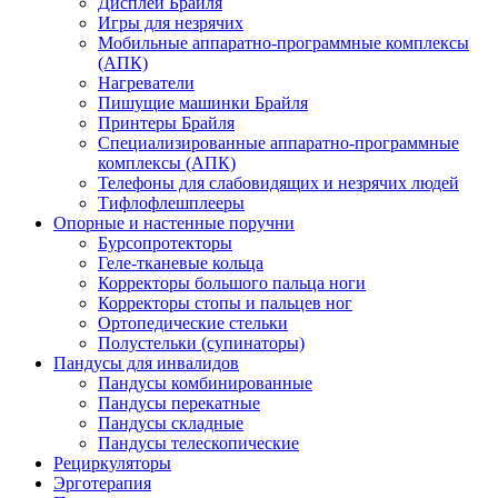
Дисплеи Брайля
Игры для незрячих
Мобильные аппаратно-программные комплексы
(АПК)
Нагреватели
Пишущие машинки Брайля
Принтеры Брайля
Специализированные аппаратно-программные
комплексы (АПК)
Телефоны для слабовидящих и незрячих людей
Тифлофлешплееры
Опорные и настенные поручни
Бурсопротекторы
Геле-тканевые кольца
Корректоры большого пальца ноги
Корректоры стопы и пальцев ног
Ортопедические стельки
Полустельки (супинаторы)
Пандусы для инвалидов
Пандусы комбинированные
Пандусы перекатные
Пандусы складные
Пандусы телескопические
Рециркуляторы
Эрготерапия