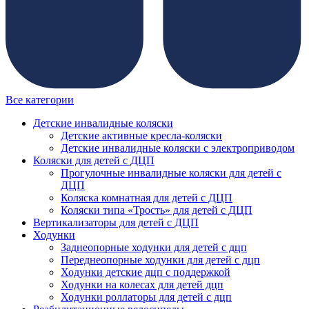
Все категории
Детские инвалидные коляски
Детские активные кресла-коляски
Детские инвалидные коляски с электроприводом
Коляски для детей с ДЦП
Прогулочные инвалидные коляски для детей с
ДЦП
Коляска комнатная для детей с ДЦП
Коляски типа «Трость» для детей с ДЦП
Вертикализаторы для детей с ДЦП
Ходунки
Заднеопорные ходунки для детей с дцп
Переднеопорные ходунки для детей с дцп
Ходунки детские дцп с поддержкой
Ходунки на колесах для детей дцп
Ходунки роллаторы для детей с дцп