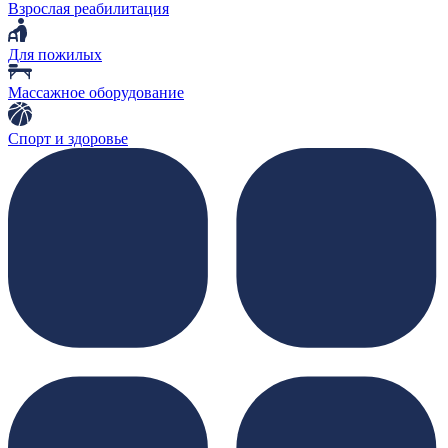
Взрослая реабилитация
Для пожилых
Массажное оборудование
Спорт и здоровье