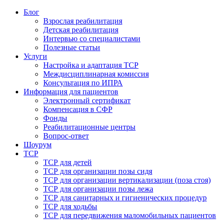
Блог
Взрослая реабилитация
Детская реабилитация
Интервью со специалистами
Полезные статьи
Услуги
Настройка и адаптация ТСР
Междисциплинарная комиссия
Консультация по ИПРА
Информация для пациентов
Электронный сертификат
Компенсация в СФР
Фонды
Реабилитационные центры
Вопрос-ответ
Шоурум
ТСР
ТСР для детей
ТСР для организации позы сидя
ТСР для организации вертикализации (поза стоя)
ТСР для организации позы лежа
ТСР для санитарных и гигиенических процедур
ТСР для ходьбы
ТСР для передвижения маломобильных пациентов