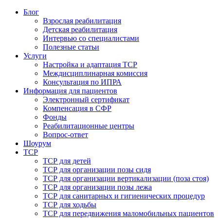
Блог
Взрослая реабилитация
Детская реабилитация
Интервью со специалистами
Полезные статьи
Услуги
Настройка и адаптация ТСР
Междисциплинарная комиссия
Консультация по ИПРА
Информация для пациентов
Электронный сертификат
Компенсация в СФР
Фонды
Реабилитационные центры
Вопрос-ответ
Шоурум
ТСР
ТСР для детей
ТСР для организации позы сидя
ТСР для организации вертикализации (поза стоя)
ТСР для организации позы лежа
ТСР для санитарных и гигиенических процедур
ТСР для ходьбы
ТСР для передвижения маломобильных пациентов