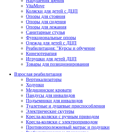
Нарушения зрения
VitaMove
Коляски для детей с ДЦП
Опоры для стояния
Опоры для сидения
Опоры для лежания
Санитарные стулья
Функциональные опоры
Одежда для детей с ДЦП
Реабилитация: "Курсы и обучение
Кинезотерапия
Игрушки для детей ДЦП
Товары для позиционирования
Взрослая реабилитация
Вертикализаторы
Ходунки
Медицинские кровати
Пандусы для инвалидов
Подъемники для инвалидов
Туалетные и душевые приспособления
Электрические скутеры
Кресла-коляски с ручным приводом
Кресла-коляски с электроприводом
Противопролежневый матрас и подушки