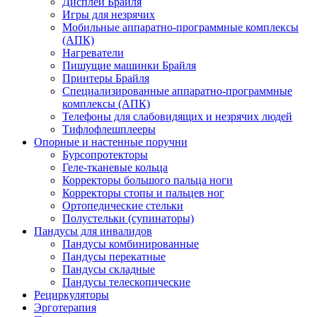
Дисплеи Брайля
Игры для незрячих
Мобильные аппаратно-программные комплексы
(АПК)
Нагреватели
Пишущие машинки Брайля
Принтеры Брайля
Специализированные аппаратно-программные
комплексы (АПК)
Телефоны для слабовидящих и незрячих людей
Тифлофлешплееры
Опорные и настенные поручни
Бурсопротекторы
Геле-тканевые кольца
Корректоры большого пальца ноги
Корректоры стопы и пальцев ног
Ортопедические стельки
Полустельки (супинаторы)
Пандусы для инвалидов
Пандусы комбинированные
Пандусы перекатные
Пандусы складные
Пандусы телескопические
Рециркуляторы
Эрготерапия