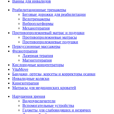
Ванны для инвалидов
Реабилитационные тренажеры
Беговые дорожки для реабилитации
Велотренажеры
Виброплатформы
Механотерапия
Противопролежневый матрас и подушки
Противопролежневые матрасы
Противопролежневые подушки
Перкуссионные массажеры
Физиотерапия
Лазерная терапия
Магнитотерапия
Кислородные концентраторы
VitaMove
Бандажи, ортезы, корсеты и корректоры осанки
Инвалидные коляски
Кинезотерапия
Матрасы для медицинских кроватей
Нарушения зрения
Видеоувеличители
Вспомогательные устройства
Гаджеты для слабовидящих и незрячих