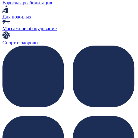
Взрослая реабилитация
Для пожилых
Массажное оборудование
Спорт и здоровье