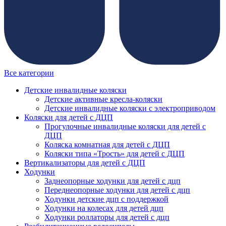
Все категории
Детские инвалидные коляски
Детские активные кресла-коляски
Детские инвалидные коляски с электроприводом
Коляски для детей с ДЦП
Прогулочные инвалидные коляски для детей с
ДЦП
Коляска комнатная для детей с ДЦП
Коляски типа «Трость» для детей с ДЦП
Вертикализаторы для детей с ДЦП
Ходунки
Заднеопорные ходунки для детей с дцп
Переднеопорные ходунки для детей с дцп
Ходунки детские дцп с поддержкой
Ходунки на колесах для детей дцп
Ходунки роллаторы для детей с дцп