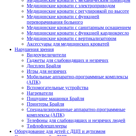
Медицинские кровати с механическим приводом
Медицинские кровати с электроприводом
Медицинские кровати с регулировкой по высоте
Медицинские кровати с функцией
переворачивания больного
Медицинские кровати с санитарным оснащением
Медицинские кровати с функцией кардиокресло
Медицинские кровати с вертикализатором
Аксессуары для медицинских кроватей
Нарушения зрения
Видеоувеличители
Гаджеты для слабовидящих и незрячих
Дисплеи Брайля
Игры для незрячих
Мобильные аппаратно-программные комплексы
(АПК)
Вспомогательные устройства
Нагреватели
Пишущие машинки Брайля
Принтеры Брайля
Специализированные аппаратно-программные
комплексы (АПК)
Телефоны для слабовидящих и незрячих людей
Тифлофлешплееры
Оборудование для детей с ДЦП и аутизмом