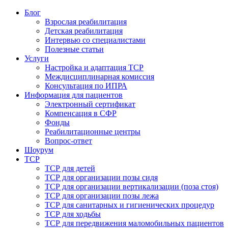
Блог
Взрослая реабилитация
Детская реабилитация
Интервью со специалистами
Полезные статьи
Услуги
Настройка и адаптация ТСР
Междисциплинарная комиссия
Консультация по ИПРА
Информация для пациентов
Электронный сертификат
Компенсация в СФР
Фонды
Реабилитационные центры
Вопрос-ответ
Шоурум
ТСР
ТСР для детей
ТСР для организации позы сидя
ТСР для организации вертикализации (поза стоя)
ТСР для организации позы лежа
ТСР для санитарных и гигиенических процедур
ТСР для ходьбы
ТСР для передвижения маломобильных пациентов