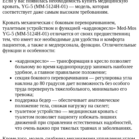
Если у вас появилась необходимость купить медицинскую
кровать, YG-5 (ММ-5124Н-01) — модель, которая
соответствует даже самым высоким требованиям.
Кровать механическая с боковым переворачиванием,
туалетным устройством и функцией «кардиокресло» Med-Mos
YG-5 (ММ-5124Н-01) отличается от своих предшественниц
тем, что имеет все необходимые для удобства и комфорта
пациентов, а также и медперсонала, функции. Отличительные
функции и особенности:
«кардиокресло» — трансформация в кресло позволяет
больному во время кардиопроцедур занимать наиболее
удобное, а главное правильное положение;
секция бокового переворачивания — регулировка угла
наклона до 80 градусов дает возможность без особого
труда перевернуть тяжелобольного, минимально его
тревожа;
поддержка бедер — обеспечивает анатомическое
положение тела, снижая нагрузку на скелет;
туалетное устройство — медицинская кровать с
туалетом позволяет пациенту избежать лишних
движений при справлении естественных надобностей,
что очень важно при тяжелых травмах и заболеваниях.
Кроме того, модель снабжена механизмами управления углом