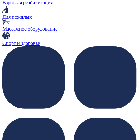
Взрослая реабилитация
Для пожилых
Массажное оборудование
Спорт и здоровье