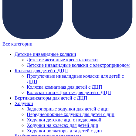
Все категории
Детские инвалидные коляски
Детские активные кресла-коляски
Детские инвалидные коляски с электроприводом
Коляски для детей с ДЦП
Прогулочные инвалидные коляски для детей с
ДЦП
Коляска комнатная для детей с ДЦП
Коляски типа «Трость» для детей с ДЦП
Вертикализаторы для детей с ДЦП
Ходунки
Заднеопорные ходунки для детей с дцп
Переднеопорные ходунки для детей с дцп
Ходунки детские дцп с поддержкой
Ходунки на колесах для детей дцп
Ходунки роллаторы для детей с дцп