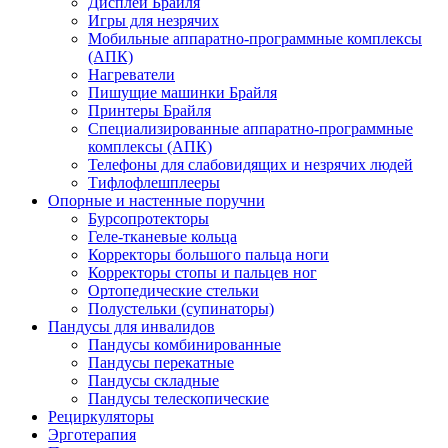
Дисплеи Брайля
Игры для незрячих
Мобильные аппаратно-программные комплексы
(АПК)
Нагреватели
Пишущие машинки Брайля
Принтеры Брайля
Специализированные аппаратно-программные
комплексы (АПК)
Телефоны для слабовидящих и незрячих людей
Тифлофлешплееры
Опорные и настенные поручни
Бурсопротекторы
Геле-тканевые кольца
Корректоры большого пальца ноги
Корректоры стопы и пальцев ног
Ортопедические стельки
Полустельки (супинаторы)
Пандусы для инвалидов
Пандусы комбинированные
Пандусы перекатные
Пандусы складные
Пандусы телескопические
Рециркуляторы
Эрготерапия