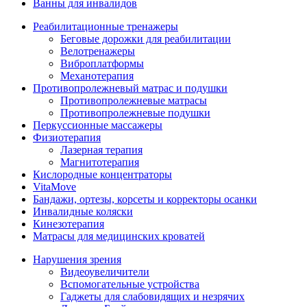
Ванны для инвалидов
Реабилитационные тренажеры
Беговые дорожки для реабилитации
Велотренажеры
Виброплатформы
Механотерапия
Противопролежневый матрас и подушки
Противопролежневые матрасы
Противопролежневые подушки
Перкуссионные массажеры
Физиотерапия
Лазерная терапия
Магнитотерапия
Кислородные концентраторы
VitaMove
Бандажи, ортезы, корсеты и корректоры осанки
Инвалидные коляски
Кинезотерапия
Матрасы для медицинских кроватей
Нарушения зрения
Видеоувеличители
Вспомогательные устройства
Гаджеты для слабовидящих и незрячих