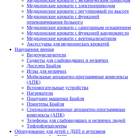
Медицинские кровати с механическим приводом
Медицинские кровати с электроприводом
Медицинские кровати с регулировкой по высоте
Медицинские кровати с функцией
переворачивания больного
Медицинские кровати с санитарным оснащением
Медицинские кровати с функцией кардиокресло
Медицинские кровати с вертикализатором
Аксессуары для медицинских кроватей
Нарушения зрения
Видеоувеличители
Гаджеты для слабовидящих и незрячих
Дисплеи Брайля
Игры для незрячих
Мобильные аппаратно-программные комплексы
(АПК)
Вспомогательные устройства
Нагреватели
Пишущие машинки Брайля
Принтеры Брайля
Специализированные аппаратно-программные
комплексы (АПК)
Телефоны для слабовидящих и незрячих людей
Тифлофлешплееры
Оборудование для детей с ДЦП и аутизмом