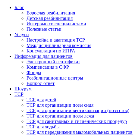
Блог
Взрослая реабилитация
Детская реабилитация
Интервью со специалистами
Полезные статьи
Услуги
Настройка и адаптация ТСР
Междисциплинарная комиссия
Консультация по ИПРА
Информация для пациентов
Электронный сертификат
Компенсация в СФР
Фонды
Реабилитационные центры
Вопрос-ответ
Шоурум
ТСР
ТСР для детей
ТСР для организации позы сидя
ТСР для организации вертикализации (поза стоя)
ТСР для организации позы лежа
ТСР для санитарных и гигиенических процедур
ТСР для ходьбы
ТСР для передвижения маломобильных пациентов