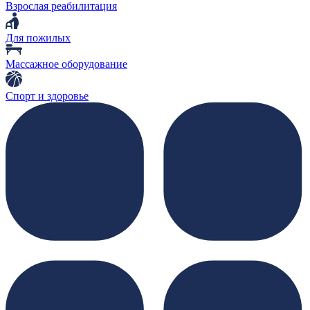
Взрослая реабилитация
Для пожилых
Массажное оборудование
Спорт и здоровье