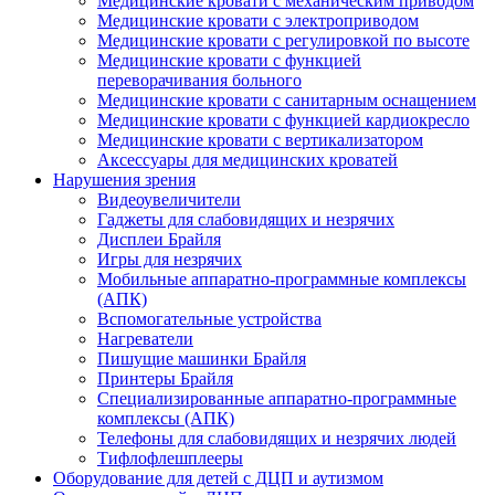
Медицинские кровати с механическим приводом
Медицинские кровати с электроприводом
Медицинские кровати с регулировкой по высоте
Медицинские кровати с функцией
переворачивания больного
Медицинские кровати с санитарным оснащением
Медицинские кровати с функцией кардиокресло
Медицинские кровати с вертикализатором
Аксессуары для медицинских кроватей
Нарушения зрения
Видеоувеличители
Гаджеты для слабовидящих и незрячих
Дисплеи Брайля
Игры для незрячих
Мобильные аппаратно-программные комплексы
(АПК)
Вспомогательные устройства
Нагреватели
Пишущие машинки Брайля
Принтеры Брайля
Специализированные аппаратно-программные
комплексы (АПК)
Телефоны для слабовидящих и незрячих людей
Тифлофлешплееры
Оборудование для детей с ДЦП и аутизмом