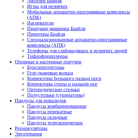
Дисплеи Брайля
Игры для незрячих
Мобильные аппаратно-программные комплексы
(АПК)
Нагреватели
Пишущие машинки Брайля
Принтеры Брайля
Специализированные аппаратно-программные
комплексы (АПК)
Телефоны для слабовидящих и незрячих людей
Тифлофлешплееры
Опорные и настенные поручни
Бурсопротекторы
Геле-тканевые кольца
Корректоры большого пальца ноги
Корректоры стопы и пальцев ног
Ортопедические стельки
Полустельки (супинаторы)
Пандусы для инвалидов
Пандусы комбинированные
Пандусы перекатные
Пандусы складные
Пандусы телескопические
Рециркуляторы
Эрготерапия