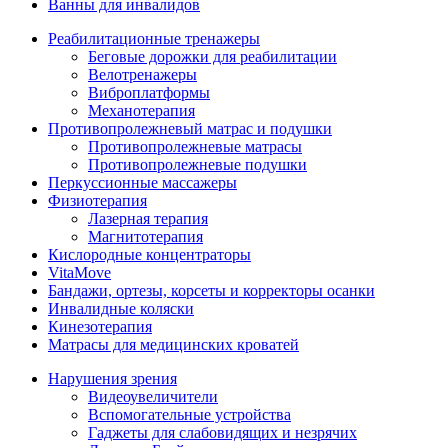
Ванны для инвалидов
Реабилитационные тренажеры
Беговые дорожки для реабилитации
Велотренажеры
Виброплатформы
Механотерапия
Противопролежневый матрас и подушки
Противопролежневые матрасы
Противопролежневые подушки
Перкуссионные массажеры
Физиотерапия
Лазерная терапия
Магнитотерапия
Кислородные концентраторы
VitaMove
Бандажи, ортезы, корсеты и корректоры осанки
Инвалидные коляски
Кинезотерапия
Матрасы для медицинских кроватей
Нарушения зрения
Видеоувеличители
Вспомогательные устройства
Гаджеты для слабовидящих и незрячих