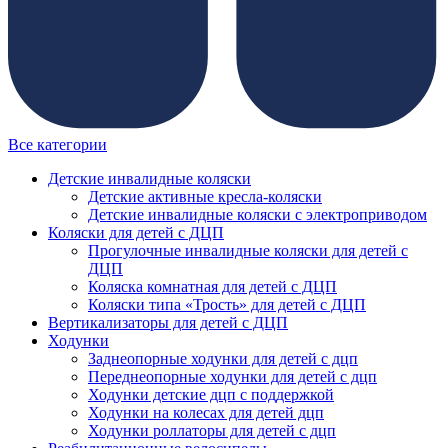
Все категории
Детские инвалидные коляски
Детские активные кресла-коляски
Детские инвалидные коляски с электроприводом
Коляски для детей с ДЦП
Прогулочные инвалидные коляски для детей с
ДЦП
Коляска комнатная для детей с ДЦП
Коляски типа «Трость» для детей с ДЦП
Вертикализаторы для детей с ДЦП
Ходунки
Заднеопорные ходунки для детей с дцп
Переднеопорные ходунки для детей с дцп
Ходунки детские дцп с поддержкой
Ходунки на колесах для детей дцп
Ходунки роллаторы для детей с дцп