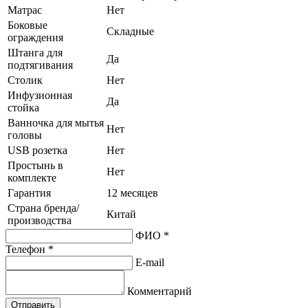
Матрас
Нет
Боковые
Складные
ограждения
Штанга для
Да
подтягивания
Столик
Нет
Инфузионная
Да
стойка
Ванночка для мытья
Нет
головы
USB розетка
Нет
Простынь в
Нет
комплекте
Гарантия
12 месяцев
Страна бренда/
Китай
производства
ФИО *
Телефон *
E-mail
Комментарий
Отправить