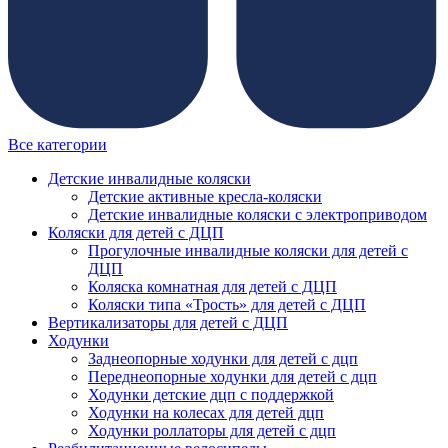
Все категории
Детские инвалидные коляски
Детские активные кресла-коляски
Детские инвалидные коляски с электроприводом
Коляски для детей с ДЦП
Прогулочные инвалидные коляски для детей с
ДЦП
Коляска комнатная для детей с ДЦП
Коляски типа «Трость» для детей с ДЦП
Вертикализаторы для детей с ДЦП
Ходунки
Заднеопорные ходунки для детей с дцп
Переднеопорные ходунки для детей с дцп
Ходунки детские дцп с поддержкой
Ходунки на колесах для детей дцп
Ходунки роллаторы для детей с дцп