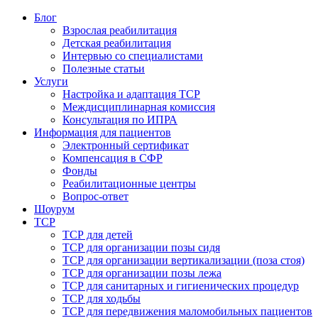
Блог
Взрослая реабилитация
Детская реабилитация
Интервью со специалистами
Полезные статьи
Услуги
Настройка и адаптация ТСР
Междисциплинарная комиссия
Консультация по ИПРА
Информация для пациентов
Электронный сертификат
Компенсация в СФР
Фонды
Реабилитационные центры
Вопрос-ответ
Шоурум
ТСР
ТСР для детей
ТСР для организации позы сидя
ТСР для организации вертикализации (поза стоя)
ТСР для организации позы лежа
ТСР для санитарных и гигиенических процедур
ТСР для ходьбы
ТСР для передвижения маломобильных пациентов