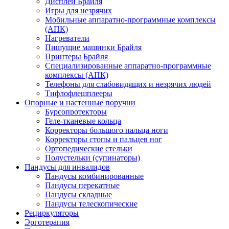
Дисплеи Брайля
Игры для незрячих
Мобильные аппаратно-программные комплексы
(АПК)
Нагреватели
Пишущие машинки Брайля
Принтеры Брайля
Специализированные аппаратно-программные
комплексы (АПК)
Телефоны для слабовидящих и незрячих людей
Тифлофлешплееры
Опорные и настенные поручни
Бурсопротекторы
Геле-тканевые кольца
Корректоры большого пальца ноги
Корректоры стопы и пальцев ног
Ортопедические стельки
Полустельки (супинаторы)
Пандусы для инвалидов
Пандусы комбинированные
Пандусы перекатные
Пандусы складные
Пандусы телескопические
Рециркуляторы
Эрготерапия