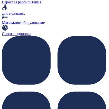
Взрослая реабилитация
Для пожилых
Массажное оборудование
Спорт и здоровье