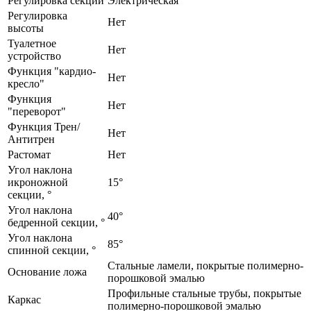
Регулировка секций
Электрическая
Регулировка
Нет
высоты
Туалетное
Нет
устройство
Функция "кардио-
Нет
кресло"
Функция
Нет
"переворот"
Функция Трен/
Нет
Антитрен
Растомат
Нет
Угол наклона
икроножной
15°
секции, °
Угол наклона
40°
бедренной секции, °
Угол наклона
85°
спинной секции, °
Стальные ламели, покрытые полимерно-
Основание ложа
порошковой эмалью
Профильные стальные трубы, покрытые
Каркас
полимерно-порошковой эмалью