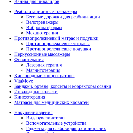
Ванны для инвалидов
Реабилитационные тренажеры
Беговые дорожки для реабилитации
Велотренажеры
Виброплатформы
Механотерапия
Противопролежневый матрас и подушки
Противопролежневые матрасы
Противопролежневые подушки
Перкуссионные массажеры
Физиотерапия
Лазерная терапия
Магнитотерапия
Кислородные концентраторы
VitaMove
Бандажи, ортезы, корсеты и корректоры осанки
Инвалидные коляски
Кинезотерапия
Матрасы для медицинских кроватей
Нарушения зрения
Видеоувеличители
Вспомогательные устройства
Гаджеты для слабовидящих и незрячих