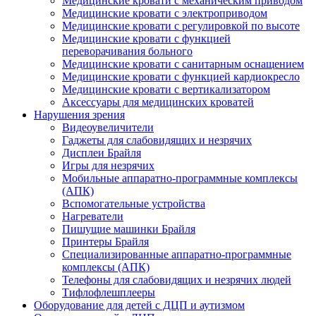
Медицинские кровати с механическим приводом
Медицинские кровати с электроприводом
Медицинские кровати с регулировкой по высоте
Медицинские кровати с функцией
переворачивания больного
Медицинские кровати с санитарным оснащением
Медицинские кровати с функцией кардиокресло
Медицинские кровати с вертикализатором
Аксессуары для медицинских кроватей
Нарушения зрения
Видеоувеличители
Гаджеты для слабовидящих и незрячих
Дисплеи Брайля
Игры для незрячих
Мобильные аппаратно-программные комплексы
(АПК)
Вспомогательные устройства
Нагреватели
Пишущие машинки Брайля
Принтеры Брайля
Специализированные аппаратно-программные
комплексы (АПК)
Телефоны для слабовидящих и незрячих людей
Тифлофлешплееры
Оборудование для детей с ДЦП и аутизмом