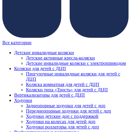
Все категории
Детские инвалидные коляски
Детские активные кресла-коляски
Детские инвалидные коляски с электроприводом
Коляски для детей с ДЦП
Прогулочные инвалидные коляски для детей с
ДЦП
Коляска комнатная для детей с ДЦП
Коляски типа «Трость» для детей с ДЦП
Вертикализаторы для детей с ДЦП
Ходунки
Заднеопорные ходунки для детей с дцп
Переднеопорные ходунки для детей с дцп
Ходунки детские дцп с поддержкой
Ходунки на колесах для детей дцп
Ходунки роллаторы для детей с дцп