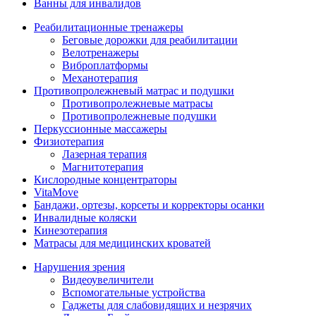
Ванны для инвалидов
Реабилитационные тренажеры
Беговые дорожки для реабилитации
Велотренажеры
Виброплатформы
Механотерапия
Противопролежневый матрас и подушки
Противопролежневые матрасы
Противопролежневые подушки
Перкуссионные массажеры
Физиотерапия
Лазерная терапия
Магнитотерапия
Кислородные концентраторы
VitaMove
Бандажи, ортезы, корсеты и корректоры осанки
Инвалидные коляски
Кинезотерапия
Матрасы для медицинских кроватей
Нарушения зрения
Видеоувеличители
Вспомогательные устройства
Гаджеты для слабовидящих и незрячих