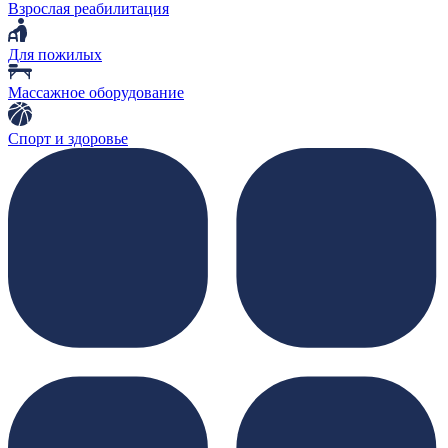
Взрослая реабилитация
Для пожилых
Массажное оборудование
Спорт и здоровье