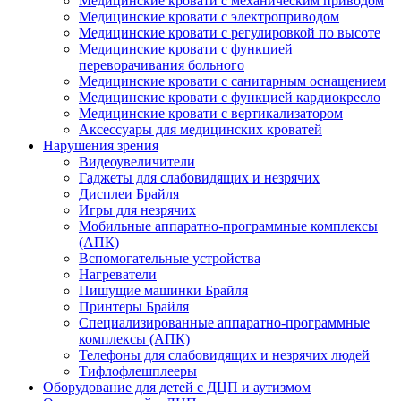
Медицинские кровати с механическим приводом
Медицинские кровати с электроприводом
Медицинские кровати с регулировкой по высоте
Медицинские кровати с функцией
переворачивания больного
Медицинские кровати с санитарным оснащением
Медицинские кровати с функцией кардиокресло
Медицинские кровати с вертикализатором
Аксессуары для медицинских кроватей
Нарушения зрения
Видеоувеличители
Гаджеты для слабовидящих и незрячих
Дисплеи Брайля
Игры для незрячих
Мобильные аппаратно-программные комплексы
(АПК)
Вспомогательные устройства
Нагреватели
Пишущие машинки Брайля
Принтеры Брайля
Специализированные аппаратно-программные
комплексы (АПК)
Телефоны для слабовидящих и незрячих людей
Тифлофлешплееры
Оборудование для детей с ДЦП и аутизмом