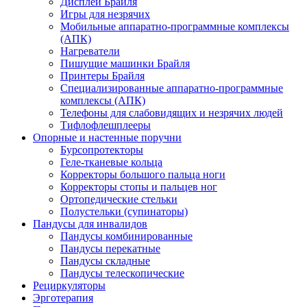
Дисплеи Брайля
Игры для незрячих
Мобильные аппаратно-программные комплексы
(АПК)
Нагреватели
Пишущие машинки Брайля
Принтеры Брайля
Специализированные аппаратно-программные
комплексы (АПК)
Телефоны для слабовидящих и незрячих людей
Тифлофлешплееры
Опорные и настенные поручни
Бурсопротекторы
Геле-тканевые кольца
Корректоры большого пальца ноги
Корректоры стопы и пальцев ног
Ортопедические стельки
Полустельки (супинаторы)
Пандусы для инвалидов
Пандусы комбинированные
Пандусы перекатные
Пандусы складные
Пандусы телескопические
Рециркуляторы
Эрготерапия