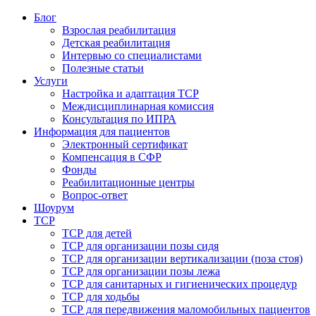
Блог
Взрослая реабилитация
Детская реабилитация
Интервью со специалистами
Полезные статьи
Услуги
Настройка и адаптация ТСР
Междисциплинарная комиссия
Консультация по ИПРА
Информация для пациентов
Электронный сертификат
Компенсация в СФР
Фонды
Реабилитационные центры
Вопрос-ответ
Шоурум
ТСР
ТСР для детей
ТСР для организации позы сидя
ТСР для организации вертикализации (поза стоя)
ТСР для организации позы лежа
ТСР для санитарных и гигиенических процедур
ТСР для ходьбы
ТСР для передвижения маломобильных пациентов