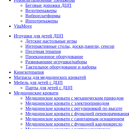
Реабилитационные тренажеры
Беговые дорожки ДЦП
Велотренажеры
Виброплатформы
Иппотренажеры
VitaMove
Игрушки для детей ДЦП
Детские настольные игры
Интерактивные столы, доски,панели, сенсор
Песочная терапия
Проекционное оборудование
Развивающие игрушки/наборы
Тактильное оборудование и наборы
Кинезотерапия
Матрасы для медицинских кроватей
Мебель для детей с ДЦП
Парты для детей с ДЦП
Медицинские кровати
Медицинские кровати с механическим приводом
Медицинские кровати с электроприводом
Медицинские кровати с регулировкой по высоте
Медицинские кровати с функцией переворачивания
Медицинские кровати с санитарным оснащением
Медицинские кровати с функцией кардиокресло