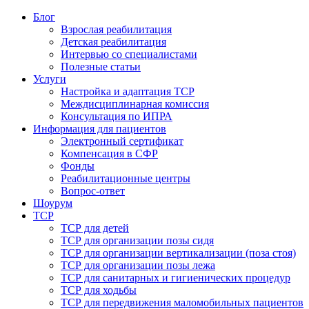
Блог
Взрослая реабилитация
Детская реабилитация
Интервью со специалистами
Полезные статьи
Услуги
Настройка и адаптация ТСР
Междисциплинарная комиссия
Консультация по ИПРА
Информация для пациентов
Электронный сертификат
Компенсация в СФР
Фонды
Реабилитационные центры
Вопрос-ответ
Шоурум
ТСР
ТСР для детей
ТСР для организации позы сидя
ТСР для организации вертикализации (поза стоя)
ТСР для организации позы лежа
ТСР для санитарных и гигиенических процедур
ТСР для ходьбы
ТСР для передвижения маломобильных пациентов