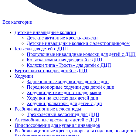
Все категории
Детские инвалидные коляски
Детские активные кресла-коляски
Детские инвалидные коляски с электроприводом
Коляски для детей с ДЦП
Прогулочные инвалидные коляски для детей с ДЦП
Коляска комнатная для детей с ДЦП
Коляски типа «Трость» для детей с ДЦП
Вертикализаторы для детей с ДЦП
Ходунки
Заднеопорные ходунки для детей с дцп
Переднеопорные ходунки для детей с дцп
Ходунки детские дцп с поддержкой
Ходунки на колесах для детей дцп
Ходунки роллаторы для детей с дцп
Реабилитационные велосипеды
Трехколесный велосипед для ДЦП
Автомобильные кресла для детей с ДЦП
Приспособления для купания инвалидов
Реабилитационные кресла, опоры для сидения, позицион