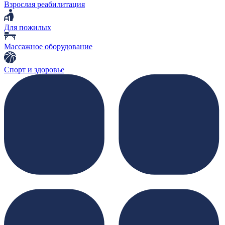
Взрослая реабилитация
Для пожилых
Массажное оборудование
Спорт и здоровье