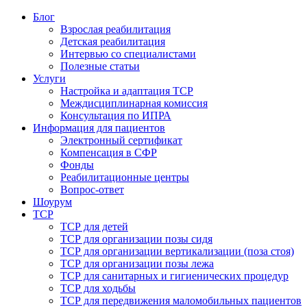
Блог
Взрослая реабилитация
Детская реабилитация
Интервью со специалистами
Полезные статьи
Услуги
Настройка и адаптация ТСР
Междисциплинарная комиссия
Консультация по ИПРА
Информация для пациентов
Электронный сертификат
Компенсация в СФР
Фонды
Реабилитационные центры
Вопрос-ответ
Шоурум
ТСР
ТСР для детей
ТСР для организации позы сидя
ТСР для организации вертикализации (поза стоя)
ТСР для организации позы лежа
ТСР для санитарных и гигиенических процедур
ТСР для ходьбы
ТСР для передвижения маломобильных пациентов