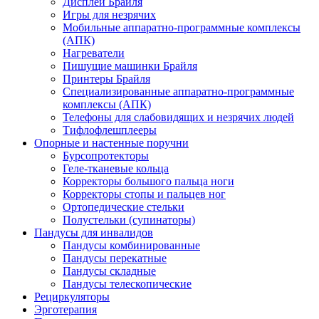
Дисплеи Брайля
Игры для незрячих
Мобильные аппаратно-программные комплексы
(АПК)
Нагреватели
Пишущие машинки Брайля
Принтеры Брайля
Специализированные аппаратно-программные
комплексы (АПК)
Телефоны для слабовидящих и незрячих людей
Тифлофлешплееры
Опорные и настенные поручни
Бурсопротекторы
Геле-тканевые кольца
Корректоры большого пальца ноги
Корректоры стопы и пальцев ног
Ортопедические стельки
Полустельки (супинаторы)
Пандусы для инвалидов
Пандусы комбинированные
Пандусы перекатные
Пандусы складные
Пандусы телескопические
Рециркуляторы
Эрготерапия