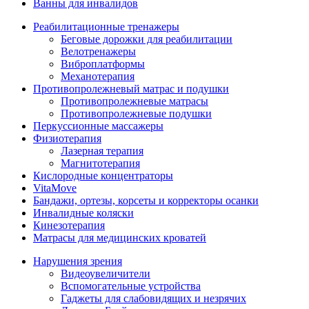
Ванны для инвалидов
Реабилитационные тренажеры
Беговые дорожки для реабилитации
Велотренажеры
Виброплатформы
Механотерапия
Противопролежневый матрас и подушки
Противопролежневые матрасы
Противопролежневые подушки
Перкуссионные массажеры
Физиотерапия
Лазерная терапия
Магнитотерапия
Кислородные концентраторы
VitaMove
Бандажи, ортезы, корсеты и корректоры осанки
Инвалидные коляски
Кинезотерапия
Матрасы для медицинских кроватей
Нарушения зрения
Видеоувеличители
Вспомогательные устройства
Гаджеты для слабовидящих и незрячих