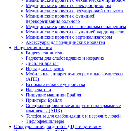
Медицинские кровати с механическим приводом
Медицинские кровати с электроприводом
Медицинские кровати с регулировкой по высоте
Медицинские кровати с функцией
переворачивания больного
Медицинские кровати с санитарным оснащением
Медицинские кровати с функцией кардиокресло
Медицинские кровати с вертикализатором
Аксессуары для медицинских кроватей
Нарушения зрения
Видеоувеличители
Гаджеты для слабовидящих и незрячих
Дисплеи Брайля
Игры для незрячих
Мобильные аппаратно-программные комплексы
(АПК)
Вспомогательные устройства
Нагреватели
Пишущие машинки Брайля
Принтеры Брайля
Специализированные аппаратно-программные
комплексы (АПК)
Телефоны для слабовидящих и незрячих людей
Тифлофлешплееры
Оборудование для детей с ДЦП и аутизмом