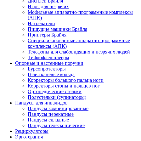
Дисплеи Брайля
Игры для незрячих
Мобильные аппаратно-программные комплексы
(АПК)
Нагреватели
Пишущие машинки Брайля
Принтеры Брайля
Специализированные аппаратно-программные
комплексы (АПК)
Телефоны для слабовидящих и незрячих людей
Тифлофлешплееры
Опорные и настенные поручни
Бурсопротекторы
Геле-тканевые кольца
Корректоры большого пальца ноги
Корректоры стопы и пальцев ног
Ортопедические стельки
Полустельки (супинаторы)
Пандусы для инвалидов
Пандусы комбинированные
Пандусы перекатные
Пандусы складные
Пандусы телескопические
Рециркуляторы
Эрготерапия