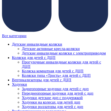
Все категории
Детские инвалидные коляски
Детские активные кресла-коляски
Детские инвалидные коляски с электроприводом
Коляски для детей с ДЦП
Прогулочные инвалидные коляски для детей с
ДЦП
Коляска комнатная для детей с ДЦП
Коляски типа «Трость» для детей с ДЦП
Вертикализаторы для детей с ДЦП
Ходунки
Заднеопорные ходунки для детей с дцп
Переднеопорные ходунки для детей с дцп
Ходунки детские дцп с поддержкой
Ходунки на колесах для детей дцп
Ходунки роллаторы для детей с дцп