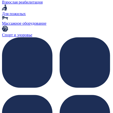
Взрослая реабилитация
Для пожилых
Массажное оборудование
Спорт и здоровье