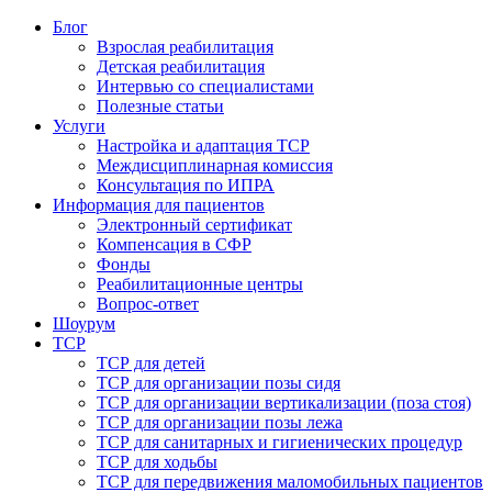
Блог
Взрослая реабилитация
Детская реабилитация
Интервью со специалистами
Полезные статьи
Услуги
Настройка и адаптация ТСР
Междисциплинарная комиссия
Консультация по ИПРА
Информация для пациентов
Электронный сертификат
Компенсация в СФР
Фонды
Реабилитационные центры
Вопрос-ответ
Шоурум
ТСР
ТСР для детей
ТСР для организации позы сидя
ТСР для организации вертикализации (поза стоя)
ТСР для организации позы лежа
ТСР для санитарных и гигиенических процедур
ТСР для ходьбы
ТСР для передвижения маломобильных пациентов