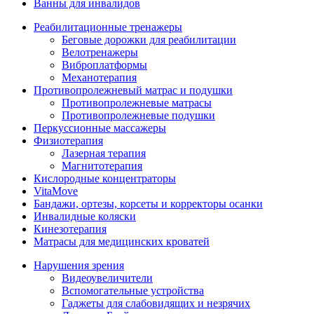
Ванны для инвалидов
Реабилитационные тренажеры
Беговые дорожки для реабилитации
Велотренажеры
Виброплатформы
Механотерапия
Противопролежневый матрас и подушки
Противопролежневые матрасы
Противопролежневые подушки
Перкуссионные массажеры
Физиотерапия
Лазерная терапия
Магнитотерапия
Кислородные концентраторы
VitaMove
Бандажи, ортезы, корсеты и корректоры осанки
Инвалидные коляски
Кинезотерапия
Матрасы для медицинских кроватей
Нарушения зрения
Видеоувеличители
Вспомогательные устройства
Гаджеты для слабовидящих и незрячих