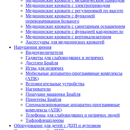
Медицинские кровати с механическим приводом
Медицинские кровати с электроприводом
Медицинские кровати с регулировкой по высоте
Медицинские кровати с функцией
переворачивания больного
Медицинские кровати с санитарным оснащением
Медицинские кровати с функцией кардиокресло
Медицинские кровати с вертикализатором
Аксессуары для медицинских кроватей
Нарушения зрения
Видеоувеличители
Гаджеты для слабовидящих и незрячих
Дисплеи Брайля
Игры для незрячих
Мобильные аппаратно-программные комплексы
(АПК)
Вспомогательные устройства
Нагреватели
Пишущие машинки Брайля
Принтеры Брайля
Специализированные аппаратно-программные
комплексы (АПК)
Телефоны для слабовидящих и незрячих людей
Тифлофлешплееры
Оборудование для детей с ДЦП и аутизмом