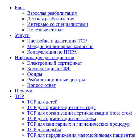
Блог
Взрослая реабилитация
Детская реабилитация
Интервью со специалистами
Полезные статьи
Услуги
Настройка и адаптация ТСР
Междисциплинарная комиссия
Консультация по ИПРА
Информация для пациентов
Электронный сертификат
Компенсация в СФР
Фонды
Реабилитационные центры
Вопрос-ответ
Шоурум
ТСР
ТСР для детей
ТСР для организации позы сидя
ТСР для организации вертикализации (поза стоя)
ТСР для организации позы лежа
ТСР для санитарных и гигиенических процедур
ТСР для ходьбы
ТСР для передвижения маломобильных пациентов