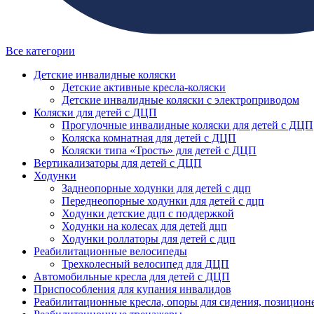
Все категории
Детские инвалидные коляски
Детские активные кресла-коляски
Детские инвалидные коляски с электроприводом
Коляски для детей с ДЦП
Прогулочные инвалидные коляски для детей с ДЦП
Коляска комнатная для детей с ДЦП
Коляски типа «Трость» для детей с ДЦП
Вертикализаторы для детей с ДЦП
Ходунки
Заднеопорные ходунки для детей с дцп
Переднеопорные ходунки для детей с дцп
Ходунки детские дцп с поддержкой
Ходунки на колесах для детей дцп
Ходунки роллаторы для детей с дцп
Реабилитационные велосипеды
Трехколесный велосипед для ДЦП
Автомобильные кресла для детей с ДЦП
Приспособления для купания инвалидов
Реабилитационные кресла, опоры для сидения, позицион