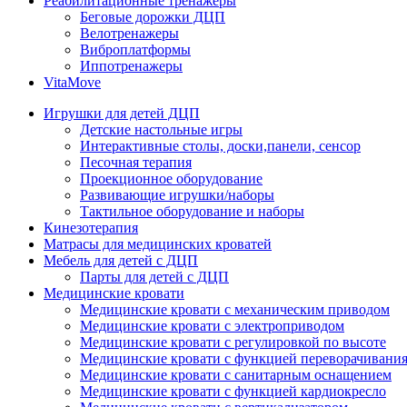
Реабилитационные тренажеры
Беговые дорожки ДЦП
Велотренажеры
Виброплатформы
Иппотренажеры
VitaMove
Игрушки для детей ДЦП
Детские настольные игры
Интерактивные столы, доски,панели, сенсор
Песочная терапия
Проекционное оборудование
Развивающие игрушки/наборы
Тактильное оборудование и наборы
Кинезотерапия
Матрасы для медицинских кроватей
Мебель для детей с ДЦП
Парты для детей с ДЦП
Медицинские кровати
Медицинские кровати с механическим приводом
Медицинские кровати с электроприводом
Медицинские кровати с регулировкой по высоте
Медицинские кровати с функцией переворачивания
Медицинские кровати с санитарным оснащением
Медицинские кровати с функцией кардиокресло