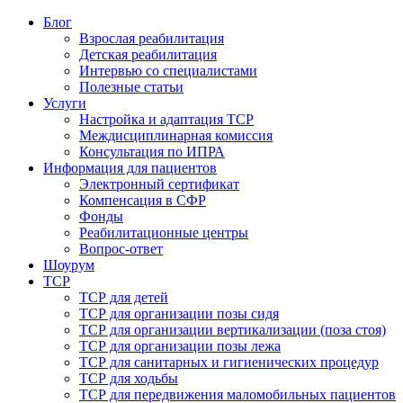
Блог
Взрослая реабилитация
Детская реабилитация
Интервью со специалистами
Полезные статьи
Услуги
Настройка и адаптация ТСР
Междисциплинарная комиссия
Консультация по ИПРА
Информация для пациентов
Электронный сертификат
Компенсация в СФР
Фонды
Реабилитационные центры
Вопрос-ответ
Шоурум
ТСР
ТСР для детей
ТСР для организации позы сидя
ТСР для организации вертикализации (поза стоя)
ТСР для организации позы лежа
ТСР для санитарных и гигиенических процедур
ТСР для ходьбы
ТСР для передвижения маломобильных пациентов