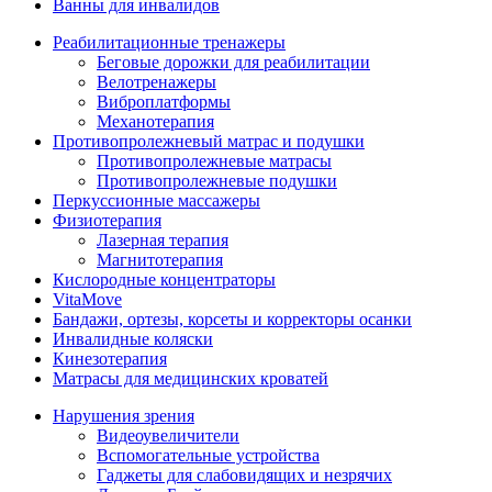
Ванны для инвалидов
Реабилитационные тренажеры
Беговые дорожки для реабилитации
Велотренажеры
Виброплатформы
Механотерапия
Противопролежневый матрас и подушки
Противопролежневые матрасы
Противопролежневые подушки
Перкуссионные массажеры
Физиотерапия
Лазерная терапия
Магнитотерапия
Кислородные концентраторы
VitaMove
Бандажи, ортезы, корсеты и корректоры осанки
Инвалидные коляски
Кинезотерапия
Матрасы для медицинских кроватей
Нарушения зрения
Видеоувеличители
Вспомогательные устройства
Гаджеты для слабовидящих и незрячих