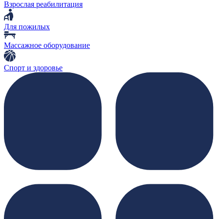
Взрослая реабилитация
Для пожилых
Массажное оборудование
Спорт и здоровье