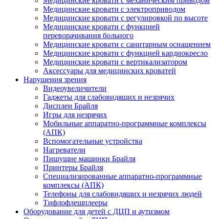
Медицинские кровати с механическим приводом
Медицинские кровати с электроприводом
Медицинские кровати с регулировкой по высоте
Медицинские кровати с функцией
переворачивания больного
Медицинские кровати с санитарным оснащением
Медицинские кровати с функцией кардиокресло
Медицинские кровати с вертикализатором
Аксессуары для медицинских кроватей
Нарушения зрения
Видеоувеличители
Гаджеты для слабовидящих и незрячих
Дисплеи Брайля
Игры для незрячих
Мобильные аппаратно-программные комплексы
(АПК)
Вспомогательные устройства
Нагреватели
Пишущие машинки Брайля
Принтеры Брайля
Специализированные аппаратно-программные
комплексы (АПК)
Телефоны для слабовидящих и незрячих людей
Тифлофлешплееры
Оборудование для детей с ДЦП и аутизмом