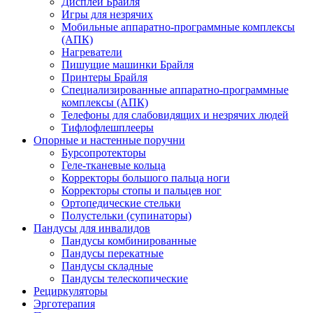
Дисплеи Брайля
Игры для незрячих
Мобильные аппаратно-программные комплексы
(АПК)
Нагреватели
Пишущие машинки Брайля
Принтеры Брайля
Специализированные аппаратно-программные
комплексы (АПК)
Телефоны для слабовидящих и незрячих людей
Тифлофлешплееры
Опорные и настенные поручни
Бурсопротекторы
Геле-тканевые кольца
Корректоры большого пальца ноги
Корректоры стопы и пальцев ног
Ортопедические стельки
Полустельки (супинаторы)
Пандусы для инвалидов
Пандусы комбинированные
Пандусы перекатные
Пандусы складные
Пандусы телескопические
Рециркуляторы
Эрготерапия