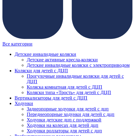
Все категории
Детские инвалидные коляски
Детские активные кресла-коляски
Детские инвалидные коляски с электроприводом
Коляски для детей с ДЦП
Прогулочные инвалидные коляски для детей с
ДЦП
Коляска комнатная для детей с ДЦП
Коляски типа «Трость» для детей с ДЦП
Вертикализаторы для детей с ДЦП
Ходунки
Заднеопорные ходунки для детей с дцп
Переднеопорные ходунки для детей с дцп
Ходунки детские дцп с поддержкой
Ходунки на колесах для детей дцп
Ходунки роллаторы для детей с дцп