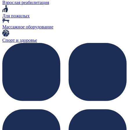
Взрослая реабилитация
Для пожилых
Массажное оборудование
Спорт и здоровье