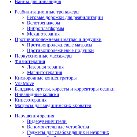
Ванны для инвалидов
Реабилитационные тренажеры
Беговые дорожки для реабилитации
Велотренажеры
Виброплатформы
Механотерапия
Противопролежневый матрас и подушки
Противопролежневые матрасы
Противопролежневые подушки
Перкуссионные массажеры
Физиотерапия
Лазерная терапия
Магнитотерапия
Кислородные концентраторы
VitaMove
Бандажи, ортезы, корсеты и корректоры осанки
Инвалидные коляски
Кинезотерапия
Матрасы для медицинских кроватей
Нарушения зрения
Видеоувеличители
Вспомогательные устройства
Гаджеты для слабовидящих и незрячих