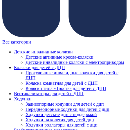
Все категории
Детские инвалидные коляски
Детские активные кресла-коляски
Детские инвалидные коляски с электроприводом
Коляски для детей с ДЦП
Прогулочные инвалидные коляски для детей с
ДЦП
Коляска комнатная для детей с ДЦП
Коляски типа «Трость» для детей с ДЦП
Вертикализаторы для детей с ДЦП
Ходунки
Заднеопорные ходунки для детей с дцп
Переднеопорные ходунки для детей с дцп
Ходунки детские дцп с поддержкой
Ходунки на колесах для детей дцп
Ходунки роллаторы для детей с дцп