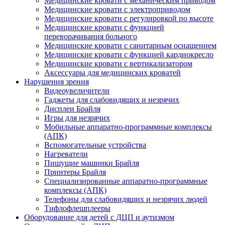
Медицинские кровати с механическим приводом
Медицинские кровати с электроприводом
Медицинские кровати с регулировкой по высоте
Медицинские кровати с функцией
переворачивания больного
Медицинские кровати с санитарным оснащением
Медицинские кровати с функцией кардиокресло
Медицинские кровати с вертикализатором
Аксессуары для медицинских кроватей
Нарушения зрения
Видеоувеличители
Гаджеты для слабовидящих и незрячих
Дисплеи Брайля
Игры для незрячих
Мобильные аппаратно-программные комплексы
(АПК)
Вспомогательные устройства
Нагреватели
Пишущие машинки Брайля
Принтеры Брайля
Специализированные аппаратно-программные
комплексы (АПК)
Телефоны для слабовидящих и незрячих людей
Тифлофлешплееры
Оборудование для детей с ДЦП и аутизмом