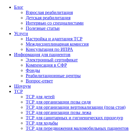
Блог
Взрослая реабилитация
Детская реабилитация
Интервью со специалистами
Полезные статьи
Услуги
Настройка и адаптация ТСР
Междисциплинарная комиссия
Консультация по ИПРА
Информация для пациентов
Электронный сертификат
Компенсация в СФР
Фонды
Реабилитационные центры
Вопрос-ответ
Шоурум
ТСР
ТСР для детей
ТСР для организации позы сидя
ТСР для организации вертикализации (поза стоя)
ТСР для организации позы лежа
ТСР для санитарных и гигиенических процедур
ТСР для ходьбы
ТСР для передвижения маломобильных пациентов