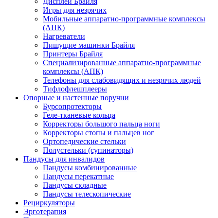
Дисплеи Брайля
Игры для незрячих
Мобильные аппаратно-программные комплексы
(АПК)
Нагреватели
Пишущие машинки Брайля
Принтеры Брайля
Специализированные аппаратно-программные
комплексы (АПК)
Телефоны для слабовидящих и незрячих людей
Тифлофлешплееры
Опорные и настенные поручни
Бурсопротекторы
Геле-тканевые кольца
Корректоры большого пальца ноги
Корректоры стопы и пальцев ног
Ортопедические стельки
Полустельки (супинаторы)
Пандусы для инвалидов
Пандусы комбинированные
Пандусы перекатные
Пандусы складные
Пандусы телескопические
Рециркуляторы
Эрготерапия