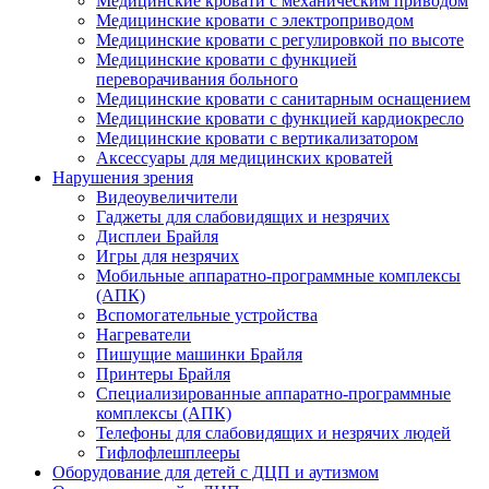
Медицинские кровати с механическим приводом
Медицинские кровати с электроприводом
Медицинские кровати с регулировкой по высоте
Медицинские кровати с функцией
переворачивания больного
Медицинские кровати с санитарным оснащением
Медицинские кровати с функцией кардиокресло
Медицинские кровати с вертикализатором
Аксессуары для медицинских кроватей
Нарушения зрения
Видеоувеличители
Гаджеты для слабовидящих и незрячих
Дисплеи Брайля
Игры для незрячих
Мобильные аппаратно-программные комплексы
(АПК)
Вспомогательные устройства
Нагреватели
Пишущие машинки Брайля
Принтеры Брайля
Специализированные аппаратно-программные
комплексы (АПК)
Телефоны для слабовидящих и незрячих людей
Тифлофлешплееры
Оборудование для детей с ДЦП и аутизмом