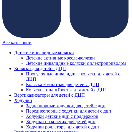
Все категории
Детские инвалидные коляски
Детские активные кресла-коляски
Детские инвалидные коляски с электроприводом
Коляски для детей с ДЦП
Прогулочные инвалидные коляски для детей с
ДЦП
Коляска комнатная для детей с ДЦП
Коляски типа «Трость» для детей с ДЦП
Вертикализаторы для детей с ДЦП
Ходунки
Заднеопорные ходунки для детей с дцп
Переднеопорные ходунки для детей с дцп
Ходунки детские дцп с поддержкой
Ходунки на колесах для детей дцп
Ходунки роллаторы для детей с дцп