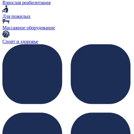
Взрослая реабилитация
Для пожилых
Массажное оборудование
Спорт и здоровье