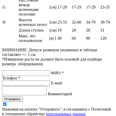
Расстояние
между
G
[см]
17-29
17-29
17-29
23-35
коленными
пелотами
Высота
H
[см]
25-55
32-60
34-70
39-79
коленных пелот
Длина ступни
[см]
19
28
28
31
Макс. вес
[кг]
40
60
90
120
пользователя
ВНИМАНИЕ: Допуск размеров указанных в таблице
составляет +/- 1 см.
*Измерение роста не должно быть основой для подбора
размера оборудования.
ФИО *
Телефон *
E-mail
Комментарий
Отправить
Нажимая на кнопку “Отправить”, я соглашаюсь с Политикой
в отношении обработки
персональных данных