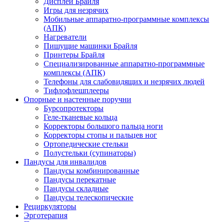
Дисплеи Брайля
Игры для незрячих
Мобильные аппаратно-программные комплексы
(АПК)
Нагреватели
Пишущие машинки Брайля
Принтеры Брайля
Специализированные аппаратно-программные
комплексы (АПК)
Телефоны для слабовидящих и незрячих людей
Тифлофлешплееры
Опорные и настенные поручни
Бурсопротекторы
Геле-тканевые кольца
Корректоры большого пальца ноги
Корректоры стопы и пальцев ног
Ортопедические стельки
Полустельки (супинаторы)
Пандусы для инвалидов
Пандусы комбинированные
Пандусы перекатные
Пандусы складные
Пандусы телескопические
Рециркуляторы
Эрготерапия