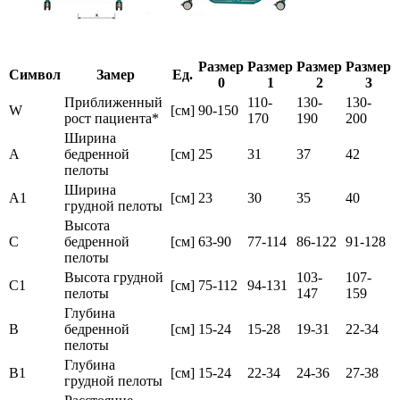
Размер
Размер
Размер
Размер
Символ
Замер
Ед.
0
1
2
3
Приближенный
110-
130-
130-
W
[см]
90-150
рост пациента*
170
190
200
Ширина
A
бедренной
[см]
25
31
37
42
пелоты
Ширина
A1
[см]
23
30
35
40
грудной пелоты
Высота
C
бедренной
[см]
63-90
77-114
86-122
91-128
пелоты
Высота грудной
103-
107-
C1
[см]
75-112
94-131
пелоты
147
159
Глубина
B
бедренной
[см]
15-24
15-28
19-31
22-34
пелоты
Глубина
B1
[см]
15-24
22-34
24-36
27-38
грудной пелоты