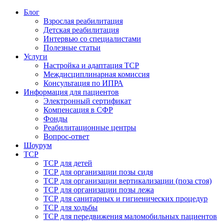
Блог
Взрослая реабилитация
Детская реабилитация
Интервью со специалистами
Полезные статьи
Услуги
Настройка и адаптация ТСР
Междисциплинарная комиссия
Консультация по ИПРА
Информация для пациентов
Электронный сертификат
Компенсация в СФР
Фонды
Реабилитационные центры
Вопрос-ответ
Шоурум
ТСР
ТСР для детей
ТСР для организации позы сидя
ТСР для организации вертикализации (поза стоя)
ТСР для организации позы лежа
ТСР для санитарных и гигиенических процедур
ТСР для ходьбы
ТСР для передвижения маломобильных пациентов