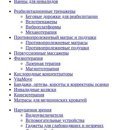
Ванны для инвалидов
Реабилитационные тренажеры
Беговые дорожки для реабилитации
Велотренажеры
Виброплатформы
Механотерапия
Противопролежневый матрас и подушки
Противопролежневые матрасы
Противопролежневые подушки
Перкуссионные массажеры
Физиотерапия
Лазерная терапия
Магнитотерапия
Кислородные концентраторы
VitaMove
Бандажи, ортезы, корсеты и корректоры осанки
Инвалидные коляски
Кинезотерапия
Матрасы для медицинских кроватей
Нарушения зрения
Видеоувеличители
Вспомогательные устройства
Гаджеты для слабовидящих и незрячих