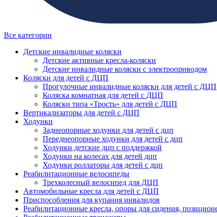
Все категории
Детские инвалидные коляски
Детские активные кресла-коляски
Детские инвалидные коляски с электроприводом
Коляски для детей с ДЦП
Прогулочные инвалидные коляски для детей с ДЦП
Коляска комнатная для детей с ДЦП
Коляски типа «Трость» для детей с ДЦП
Вертикализаторы для детей с ДЦП
Ходунки
Заднеопорные ходунки для детей с дцп
Переднеопорные ходунки для детей с дцп
Ходунки детские дцп с поддержкой
Ходунки на колесах для детей дцп
Ходунки роллаторы для детей с дцп
Реабилитационные велосипеды
Трехколесный велосипед для ДЦП
Автомобильные кресла для детей с ДЦП
Приспособления для купания инвалидов
Реабилитационные кресла, опоры для сидения, позицион