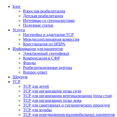
Блог
Взрослая реабилитация
Детская реабилитация
Интервью со специалистами
Полезные статьи
Услуги
Настройка и адаптация ТСР
Междисциплинарная комиссия
Консультация по ИПРА
Информация для пациентов
Электронный сертификат
Компенсация в СФР
Фонды
Реабилитационные центры
Вопрос-ответ
Шоурум
ТСР
ТСР для детей
ТСР для организации позы сидя
ТСР для организации вертикализации (поза стоя)
ТСР для организации позы лежа
ТСР для санитарных и гигиенических процедур
ТСР для ходьбы
ТСР для передвижения маломобильных пациентов