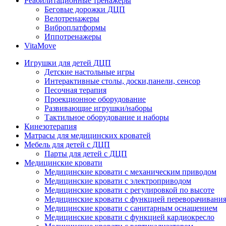
Реабилитационные тренажеры
Беговые дорожки ДЦП
Велотренажеры
Виброплатформы
Иппотренажеры
VitaMove
Игрушки для детей ДЦП
Детские настольные игры
Интерактивные столы, доски,панели, сенсор
Песочная терапия
Проекционное оборудование
Развивающие игрушки/наборы
Тактильное оборудование и наборы
Кинезотерапия
Матрасы для медицинских кроватей
Мебель для детей с ДЦП
Парты для детей с ДЦП
Медицинские кровати
Медицинские кровати с механическим приводом
Медицинские кровати с электроприводом
Медицинские кровати с регулировкой по высоте
Медицинские кровати с функцией переворачивания
Медицинские кровати с санитарным оснащением
Медицинские кровати с функцией кардиокресло