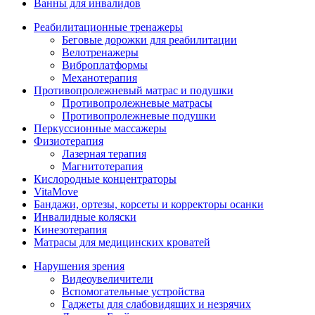
Ванны для инвалидов
Реабилитационные тренажеры
Беговые дорожки для реабилитации
Велотренажеры
Виброплатформы
Механотерапия
Противопролежневый матрас и подушки
Противопролежневые матрасы
Противопролежневые подушки
Перкуссионные массажеры
Физиотерапия
Лазерная терапия
Магнитотерапия
Кислородные концентраторы
VitaMove
Бандажи, ортезы, корсеты и корректоры осанки
Инвалидные коляски
Кинезотерапия
Матрасы для медицинских кроватей
Нарушения зрения
Видеоувеличители
Вспомогательные устройства
Гаджеты для слабовидящих и незрячих