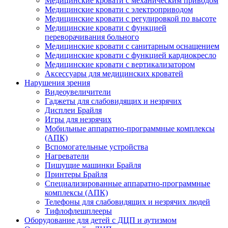
Медицинские кровати с механическим приводом
Медицинские кровати с электроприводом
Медицинские кровати с регулировкой по высоте
Медицинские кровати с функцией
переворачивания больного
Медицинские кровати с санитарным оснащением
Медицинские кровати с функцией кардиокресло
Медицинские кровати с вертикализатором
Аксессуары для медицинских кроватей
Нарушения зрения
Видеоувеличители
Гаджеты для слабовидящих и незрячих
Дисплеи Брайля
Игры для незрячих
Мобильные аппаратно-программные комплексы
(АПК)
Вспомогательные устройства
Нагреватели
Пишущие машинки Брайля
Принтеры Брайля
Специализированные аппаратно-программные
комплексы (АПК)
Телефоны для слабовидящих и незрячих людей
Тифлофлешплееры
Оборудование для детей с ДЦП и аутизмом