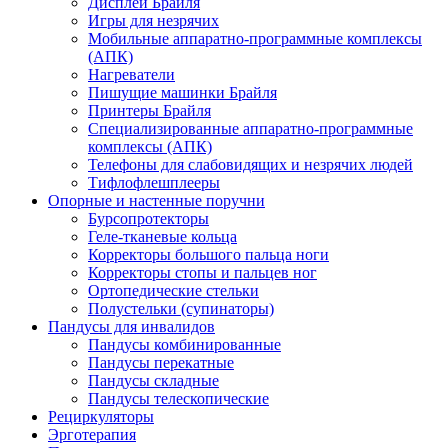
Дисплеи Брайля
Игры для незрячих
Мобильные аппаратно-программные комплексы
(АПК)
Нагреватели
Пишущие машинки Брайля
Принтеры Брайля
Специализированные аппаратно-программные
комплексы (АПК)
Телефоны для слабовидящих и незрячих людей
Тифлофлешплееры
Опорные и настенные поручни
Бурсопротекторы
Геле-тканевые кольца
Корректоры большого пальца ноги
Корректоры стопы и пальцев ног
Ортопедические стельки
Полустельки (супинаторы)
Пандусы для инвалидов
Пандусы комбинированные
Пандусы перекатные
Пандусы складные
Пандусы телескопические
Рециркуляторы
Эрготерапия