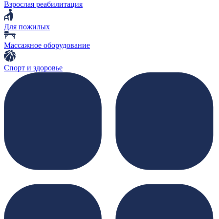
Взрослая реабилитация
Для пожилых
Массажное оборудование
Спорт и здоровье