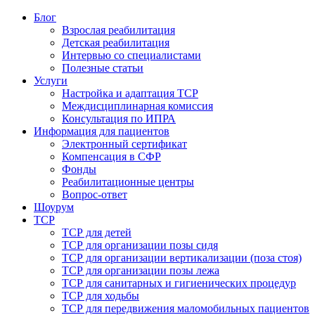
Блог
Взрослая реабилитация
Детская реабилитация
Интервью со специалистами
Полезные статьи
Услуги
Настройка и адаптация ТСР
Междисциплинарная комиссия
Консультация по ИПРА
Информация для пациентов
Электронный сертификат
Компенсация в СФР
Фонды
Реабилитационные центры
Вопрос-ответ
Шоурум
ТСР
ТСР для детей
ТСР для организации позы сидя
ТСР для организации вертикализации (поза стоя)
ТСР для организации позы лежа
ТСР для санитарных и гигиенических процедур
ТСР для ходьбы
ТСР для передвижения маломобильных пациентов