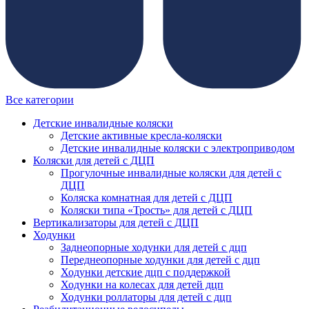
Все категории
Детские инвалидные коляски
Детские активные кресла-коляски
Детские инвалидные коляски с электроприводом
Коляски для детей с ДЦП
Прогулочные инвалидные коляски для детей с
ДЦП
Коляска комнатная для детей с ДЦП
Коляски типа «Трость» для детей с ДЦП
Вертикализаторы для детей с ДЦП
Ходунки
Заднеопорные ходунки для детей с дцп
Переднеопорные ходунки для детей с дцп
Ходунки детские дцп с поддержкой
Ходунки на колесах для детей дцп
Ходунки роллаторы для детей с дцп