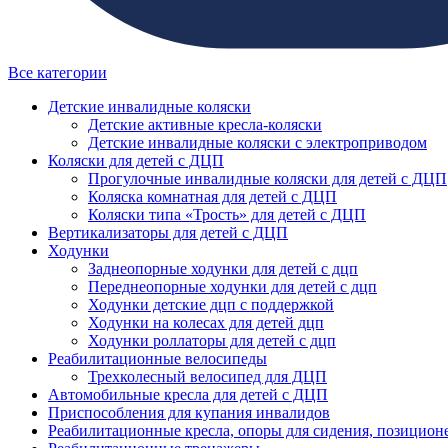
Все категории
Детские инвалидные коляски
Детские активные кресла-коляски
Детские инвалидные коляски с электроприводом
Коляски для детей с ДЦП
Прогулочные инвалидные коляски для детей с ДЦП
Коляска комнатная для детей с ДЦП
Коляски типа «Трость» для детей с ДЦП
Вертикализаторы для детей с ДЦП
Ходунки
Заднеопорные ходунки для детей с дцп
Переднеопорные ходунки для детей с дцп
Ходунки детские дцп с поддержкой
Ходунки на колесах для детей дцп
Ходунки роллаторы для детей с дцп
Реабилитационные велосипеды
Трехколесный велосипед для ДЦП
Автомобильные кресла для детей с ДЦП
Приспособления для купания инвалидов
Реабилитационные кресла, опоры для сидения, позицион