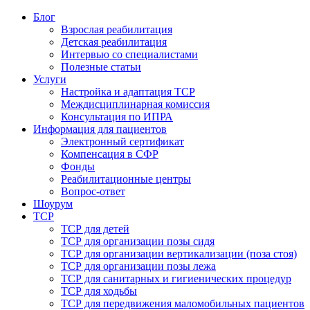
Блог
Взрослая реабилитация
Детская реабилитация
Интервью со специалистами
Полезные статьи
Услуги
Настройка и адаптация ТСР
Междисциплинарная комиссия
Консультация по ИПРА
Информация для пациентов
Электронный сертификат
Компенсация в СФР
Фонды
Реабилитационные центры
Вопрос-ответ
Шоурум
ТСР
ТСР для детей
ТСР для организации позы сидя
ТСР для организации вертикализации (поза стоя)
ТСР для организации позы лежа
ТСР для санитарных и гигиенических процедур
ТСР для ходьбы
ТСР для передвижения маломобильных пациентов