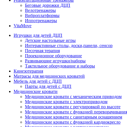
Реабилитационные тренажеры
Беговые дорожки ДЦП
Велотренажеры
Виброплатформы
Иппотренажеры
VitaMove
Игрушки для детей ДЦП
Детские настольные игры
Интерактивные столы, доски,панели, сенсор
Песочная терапия
Проекционное оборудование
Развивающие игрушки/наборы
Тактильное оборудование и наборы
Кинезотерапия
Матрасы для медицинских кроватей
Мебель для детей с ДЦП
Парты для детей с ДЦП
Медицинские кровати
Медицинские кровати с механическим приводом
Медицинские кровати с электроприводом
Медицинские кровати с регулировкой по высоте
Медицинские кровати с функцией переворачивания
Медицинские кровати с санитарным оснащением
Медицинские кровати с функцией кардиокресло