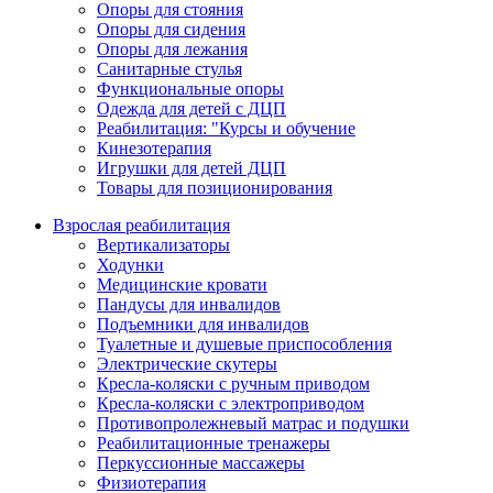
Опоры для стояния
Опоры для сидения
Опоры для лежания
Санитарные стулья
Функциональные опоры
Одежда для детей с ДЦП
Реабилитация: "Курсы и обучение
Кинезотерапия
Игрушки для детей ДЦП
Товары для позиционирования
Взрослая реабилитация
Вертикализаторы
Ходунки
Медицинские кровати
Пандусы для инвалидов
Подъемники для инвалидов
Туалетные и душевые приспособления
Электрические скутеры
Кресла-коляски с ручным приводом
Кресла-коляски с электроприводом
Противопролежневый матрас и подушки
Реабилитационные тренажеры
Перкуссионные массажеры
Физиотерапия