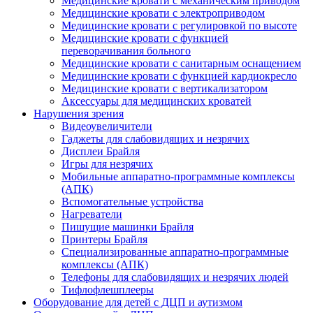
Медицинские кровати с механическим приводом
Медицинские кровати с электроприводом
Медицинские кровати с регулировкой по высоте
Медицинские кровати с функцией
переворачивания больного
Медицинские кровати с санитарным оснащением
Медицинские кровати с функцией кардиокресло
Медицинские кровати с вертикализатором
Аксессуары для медицинских кроватей
Нарушения зрения
Видеоувеличители
Гаджеты для слабовидящих и незрячих
Дисплеи Брайля
Игры для незрячих
Мобильные аппаратно-программные комплексы
(АПК)
Вспомогательные устройства
Нагреватели
Пишущие машинки Брайля
Принтеры Брайля
Специализированные аппаратно-программные
комплексы (АПК)
Телефоны для слабовидящих и незрячих людей
Тифлофлешплееры
Оборудование для детей с ДЦП и аутизмом