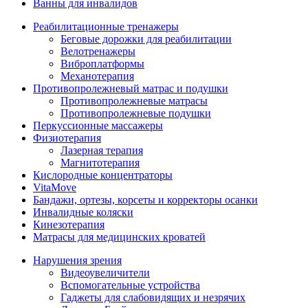
Ванны для инвалидов
Реабилитационные тренажеры
Беговые дорожки для реабилитации
Велотренажеры
Виброплатформы
Механотерапия
Противопролежневый матрас и подушки
Противопролежневые матрасы
Противопролежневые подушки
Перкуссионные массажеры
Физиотерапия
Лазерная терапия
Магнитотерапия
Кислородные концентраторы
VitaMove
Бандажи, ортезы, корсеты и корректоры осанки
Инвалидные коляски
Кинезотерапия
Матрасы для медицинских кроватей
Нарушения зрения
Видеоувеличители
Вспомогательные устройства
Гаджеты для слабовидящих и незрячих