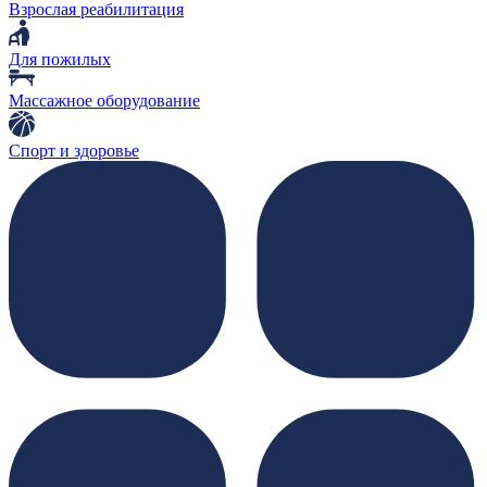
Взрослая реабилитация
Для пожилых
Массажное оборудование
Спорт и здоровье