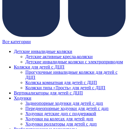
Все категории
Детские инвалидные коляски
Детские активные кресла-коляски
Детские инвалидные коляски с электроприводом
Коляски для детей с ДЦП
Прогулочные инвалидные коляски для детей с
ДЦП
Коляска комнатная для детей с ДЦП
Коляски типа «Трость» для детей с ДЦП
Вертикализаторы для детей с ДЦП
Ходунки
Заднеопорные ходунки для детей с дцп
Переднеопорные ходунки для детей с дцп
Ходунки детские дцп с поддержкой
Ходунки на колесах для детей дцп
Ходунки роллаторы для детей с дцп