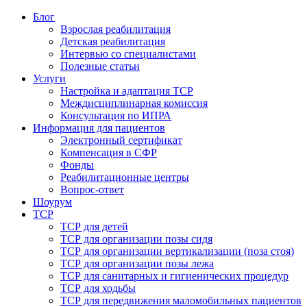
Блог
Взрослая реабилитация
Детская реабилитация
Интервью со специалистами
Полезные статьи
Услуги
Настройка и адаптация ТСР
Междисциплинарная комиссия
Консультация по ИПРА
Информация для пациентов
Электронный сертификат
Компенсация в СФР
Фонды
Реабилитационные центры
Вопрос-ответ
Шоурум
ТСР
ТСР для детей
ТСР для организации позы сидя
ТСР для организации вертикализации (поза стоя)
ТСР для организации позы лежа
ТСР для санитарных и гигиенических процедур
ТСР для ходьбы
ТСР для передвижения маломобильных пациентов