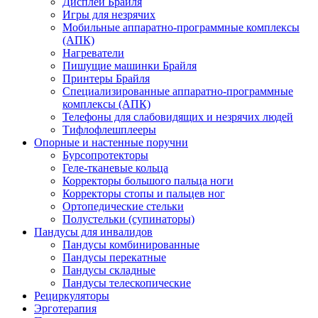
Дисплеи Брайля
Игры для незрячих
Мобильные аппаратно-программные комплексы
(АПК)
Нагреватели
Пишущие машинки Брайля
Принтеры Брайля
Специализированные аппаратно-программные
комплексы (АПК)
Телефоны для слабовидящих и незрячих людей
Тифлофлешплееры
Опорные и настенные поручни
Бурсопротекторы
Геле-тканевые кольца
Корректоры большого пальца ноги
Корректоры стопы и пальцев ног
Ортопедические стельки
Полустельки (супинаторы)
Пандусы для инвалидов
Пандусы комбинированные
Пандусы перекатные
Пандусы складные
Пандусы телескопические
Рециркуляторы
Эрготерапия