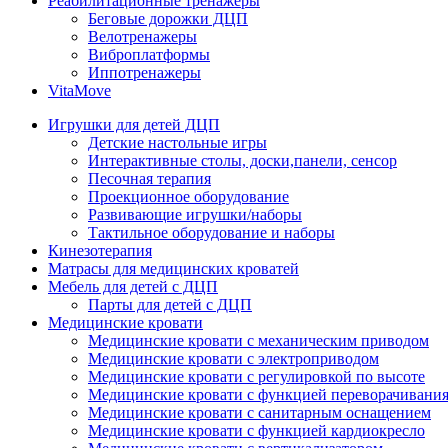
Реабилитационные тренажеры
Беговые дорожки ДЦП
Велотренажеры
Виброплатформы
Иппотренажеры
VitaMove
Игрушки для детей ДЦП
Детские настольные игры
Интерактивные столы, доски,панели, сенсор
Песочная терапия
Проекционное оборудование
Развивающие игрушки/наборы
Тактильное оборудование и наборы
Кинезотерапия
Матрасы для медицинских кроватей
Мебель для детей с ДЦП
Парты для детей с ДЦП
Медицинские кровати
Медицинские кровати с механическим приводом
Медицинские кровати с электроприводом
Медицинские кровати с регулировкой по высоте
Медицинские кровати с функцией переворачивания
Медицинские кровати с санитарным оснащением
Медицинские кровати с функцией кардиокресло