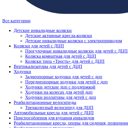
Все категории
Детские инвалидные коляски
Детские активные кресла-коляски
Детские инвалидные коляски с электроприводом
Коляски для детей с ДЦП
Прогулочные инвалидные коляски для детей с ДЦП
Коляска комнатная для детей с ДЦП
Коляски типа «Трость» для детей с ДЦП
Вертикализаторы для детей с ДЦП
Ходунки
Заднеопорные ходунки для детей с дцп
Переднеопорные ходунки для детей с дцп
Ходунки детские дцп с поддержкой
Ходунки на колесах для детей дцп
Ходунки роллаторы для детей с дцп
Реабилитационные велосипеды
Трехколесный велосипед для ДЦП
Автомобильные кресла для детей с ДЦП
Приспособления для купания инвалидов
Реабилитационные кресла, опоры для сидения, позицион