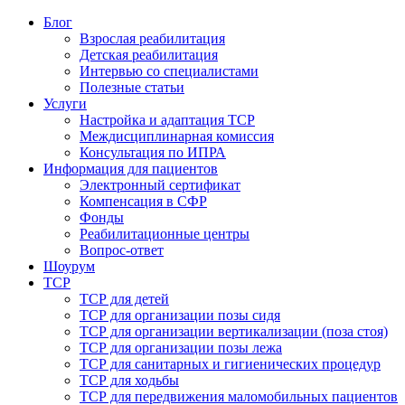
Блог
Взрослая реабилитация
Детская реабилитация
Интервью со специалистами
Полезные статьи
Услуги
Настройка и адаптация ТСР
Междисциплинарная комиссия
Консультация по ИПРА
Информация для пациентов
Электронный сертификат
Компенсация в СФР
Фонды
Реабилитационные центры
Вопрос-ответ
Шоурум
ТСР
ТСР для детей
ТСР для организации позы сидя
ТСР для организации вертикализации (поза стоя)
ТСР для организации позы лежа
ТСР для санитарных и гигиенических процедур
ТСР для ходьбы
ТСР для передвижения маломобильных пациентов