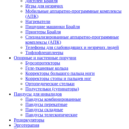
Дисплеи Брайля
Игры для незрячих
Мобильные аппаратно-программные комплексы
(АПК)
Нагреватели
Пишущие машинки Брайля
Принтеры Брайля
Специализированные аппаратно-программные
комплексы (АПК)
Телефоны для слабовидящих и незрячих людей
Тифлофлешплееры
Опорные и настенные поручни
Бурсопротекторы
Геле-тканевые кольца
Корректоры большого пальца ноги
Корректоры стопы и пальцев ног
Ортопедические стельки
Полустельки (супинаторы)
Пандусы для инвалидов
Пандусы комбинированные
Пандусы перекатные
Пандусы складные
Пандусы телескопические
Рециркуляторы
Эрготерапия