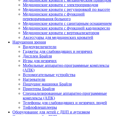
Медицинские кровати с механическим приводом
Медицинские кровати с электроприводом
Медицинские кровати с регулировкой по высоте
Медицинские кровати с функцией
переворачивания больного
Медицинские кровати с санитарным оснащением
Медицинские кровати с функцией кардиокресло
Медицинские кровати с вертикализатором
Аксессуары для медицинских кроватей
Нарушения зрения
Видеоувеличители
Гаджеты для слабовидящих и незрячих
Дисплеи Брайля
Игры для незрячих
Мобильные аппаратно-программные комплексы
(АПК)
Вспомогательные устройства
Нагреватели
Пишущие машинки Брайля
Принтеры Брайля
Специализированные аппаратно-программные
комплексы (АПК)
Телефоны для слабовидящих и незрячих людей
Тифлофлешплееры
Оборудование для детей с ДЦП и аутизмом