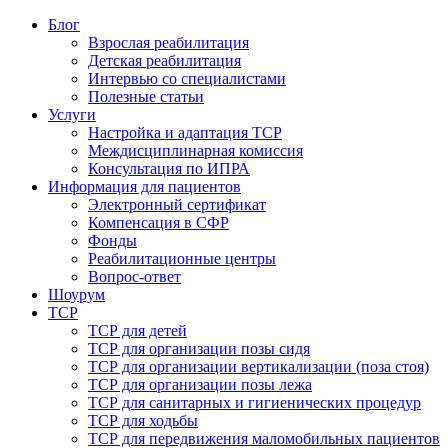
Блог
Взрослая реабилитация
Детская реабилитация
Интервью со специалистами
Полезные статьи
Услуги
Настройка и адаптация ТСР
Междисциплинарная комиссия
Консультация по ИПРА
Информация для пациентов
Электронный сертификат
Компенсация в СФР
Фонды
Реабилитационные центры
Вопрос-ответ
Шоурум
ТСР
ТСР для детей
ТСР для организации позы сидя
ТСР для организации вертикализации (поза стоя)
ТСР для организации позы лежа
ТСР для санитарных и гигиенических процедур
ТСР для ходьбы
ТСР для передвижения маломобильных пациентов