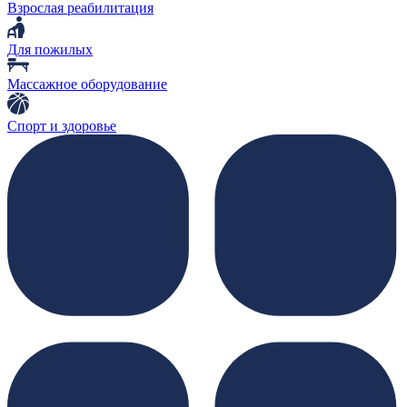
Взрослая реабилитация
Для пожилых
Массажное оборудование
Спорт и здоровье