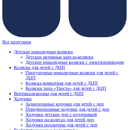
Все категории
Детские инвалидные коляски
Детские активные кресла-коляски
Детские инвалидные коляски с электроприводом
Коляски для детей с ДЦП
Прогулочные инвалидные коляски для детей с
ДЦП
Коляска комнатная для детей с ДЦП
Коляски типа «Трость» для детей с ДЦП
Вертикализаторы для детей с ДЦП
Ходунки
Заднеопорные ходунки для детей с дцп
Переднеопорные ходунки для детей с дцп
Ходунки детские дцп с поддержкой
Ходунки на колесах для детей дцп
Ходунки роллаторы для детей с дцп