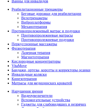
Ванны для инвалидов
Реабилитационные тренажеры
Беговые дорожки для реабилитации
Велотренажеры
Виброплатформы
Механотерапия
Противопролежневый матрас и подушки
Противопролежневые матрасы
Противопролежневые подушки
Перкуссионные массажеры
Физиотерапия
Лазерная терапия
Магнитотерапия
Кислородные концентраторы
VitaMove
Бандажи, ортезы, корсеты и корректоры осанки
Инвалидные коляски
Кинезотерапия
Матрасы для медицинских кроватей
Нарушения зрения
Видеоувеличители
Вспомогательные устройства
Гаджеты для слабовидящих и незрячих