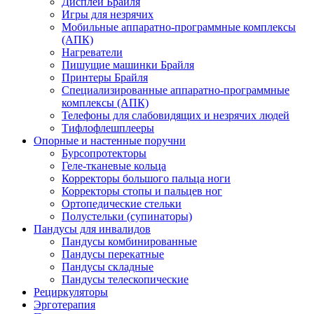
Дисплеи Брайля
Игры для незрячих
Мобильные аппаратно-программные комплексы
(АПК)
Нагреватели
Пишущие машинки Брайля
Принтеры Брайля
Специализированные аппаратно-программные
комплексы (АПК)
Телефоны для слабовидящих и незрячих людей
Тифлофлешплееры
Опорные и настенные поручни
Бурсопротекторы
Геле-тканевые кольца
Корректоры большого пальца ноги
Корректоры стопы и пальцев ног
Ортопедические стельки
Полустельки (супинаторы)
Пандусы для инвалидов
Пандусы комбинированные
Пандусы перекатные
Пандусы складные
Пандусы телескопические
Рециркуляторы
Эрготерапия