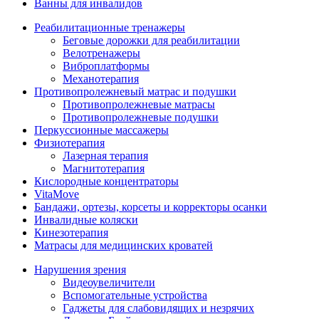
Ванны для инвалидов
Реабилитационные тренажеры
Беговые дорожки для реабилитации
Велотренажеры
Виброплатформы
Механотерапия
Противопролежневый матрас и подушки
Противопролежневые матрасы
Противопролежневые подушки
Перкуссионные массажеры
Физиотерапия
Лазерная терапия
Магнитотерапия
Кислородные концентраторы
VitaMove
Бандажи, ортезы, корсеты и корректоры осанки
Инвалидные коляски
Кинезотерапия
Матрасы для медицинских кроватей
Нарушения зрения
Видеоувеличители
Вспомогательные устройства
Гаджеты для слабовидящих и незрячих