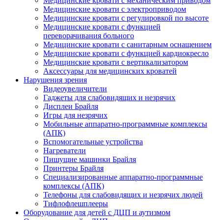
Медицинские кровати с механическим приводом
Медицинские кровати с электроприводом
Медицинские кровати с регулировкой по высоте
Медицинские кровати с функцией
переворачивания больного
Медицинские кровати с санитарным оснащением
Медицинские кровати с функцией кардиокресло
Медицинские кровати с вертикализатором
Аксессуары для медицинских кроватей
Нарушения зрения
Видеоувеличители
Гаджеты для слабовидящих и незрячих
Дисплеи Брайля
Игры для незрячих
Мобильные аппаратно-программные комплексы
(АПК)
Вспомогательные устройства
Нагреватели
Пишущие машинки Брайля
Принтеры Брайля
Специализированные аппаратно-программные
комплексы (АПК)
Телефоны для слабовидящих и незрячих людей
Тифлофлешплееры
Оборудование для детей с ДЦП и аутизмом