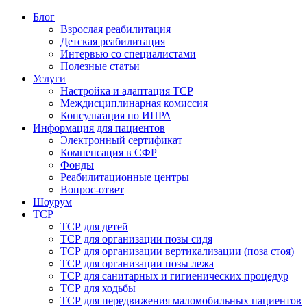
Блог
Взрослая реабилитация
Детская реабилитация
Интервью со специалистами
Полезные статьи
Услуги
Настройка и адаптация ТСР
Междисциплинарная комиссия
Консультация по ИПРА
Информация для пациентов
Электронный сертификат
Компенсация в СФР
Фонды
Реабилитационные центры
Вопрос-ответ
Шоурум
ТСР
ТСР для детей
ТСР для организации позы сидя
ТСР для организации вертикализации (поза стоя)
ТСР для организации позы лежа
ТСР для санитарных и гигиенических процедур
ТСР для ходьбы
ТСР для передвижения маломобильных пациентов