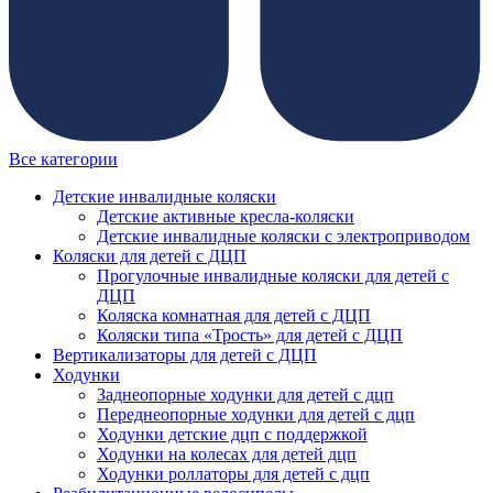
Все категории
Детские инвалидные коляски
Детские активные кресла-коляски
Детские инвалидные коляски с электроприводом
Коляски для детей с ДЦП
Прогулочные инвалидные коляски для детей с
ДЦП
Коляска комнатная для детей с ДЦП
Коляски типа «Трость» для детей с ДЦП
Вертикализаторы для детей с ДЦП
Ходунки
Заднеопорные ходунки для детей с дцп
Переднеопорные ходунки для детей с дцп
Ходунки детские дцп с поддержкой
Ходунки на колесах для детей дцп
Ходунки роллаторы для детей с дцп