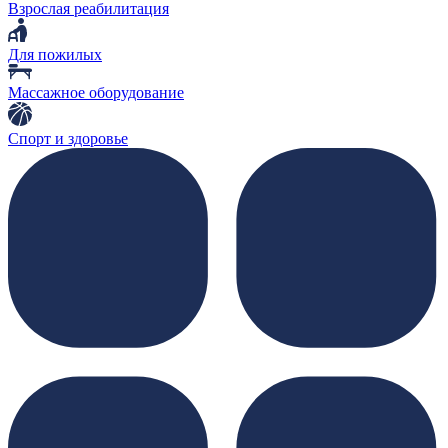
Взрослая реабилитация
Для пожилых
Массажное оборудование
Спорт и здоровье